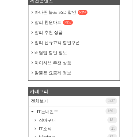
세컨콘텐츠
아마존 블프 SSD 할인
NEW
알리 천원마트
NEW
알리 추천 상품
알리 신규고객 할인쿠폰
배달앱 할인 정보
아이허브 추천 상품
알뜰폰 요금제 정보
카테고리
5237
전체보기
1601
IT는내친구
181
장바구니
21
IT소식