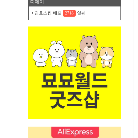
디데이
친효스킨 배포
2718
일째