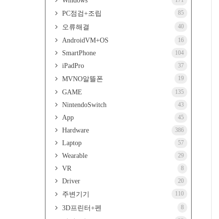
Windows
171
85
PC점검+조립
40
오류해결
AndroidVM+OS
16
SmartPhone
104
iPadPro
37
19
MVNO알뜰폰
GAME
135
NintendoSwitch
43
App
45
Hardware
386
Laptop
57
Wearable
29
VR
8
Driver
20
110
주변기기
8
3D프린터+펜