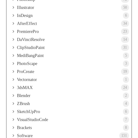
Illustrator
50
InDesign
6
AfterEffect
34
PremierePro
23
DaVinciResolve
14
ClipStudioPaint
31
MediBangPaint
5
PhotoScape
3
ProCreate
19
Vectornator
1
3dsMAX
24
Blender
2
ZBrush
4
SketchUpPro
6
VisualStudioCode
7
Brackets
8
Software
151