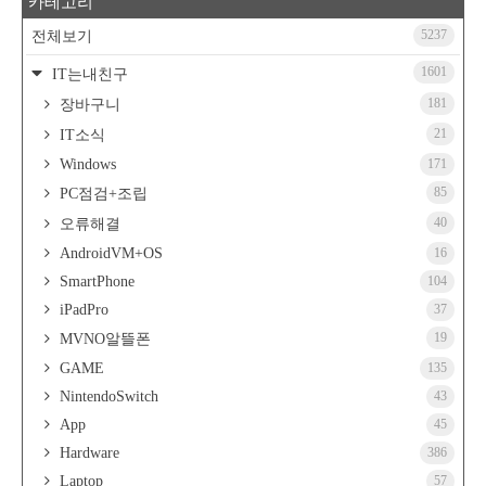
카테고리
5237
전체보기
1601
IT는내친구
181
장바구니
21
IT소식
Windows
171
85
PC점검+조립
40
오류해결
AndroidVM+OS
16
SmartPhone
104
iPadPro
37
19
MVNO알뜰폰
GAME
135
NintendoSwitch
43
App
45
Hardware
386
Laptop
57