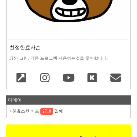
친절한효자손
IT와 그림, 각종 프로그램 사용하는것을 좋아합니다.
디데이
친효스킨 배포
2718
일째