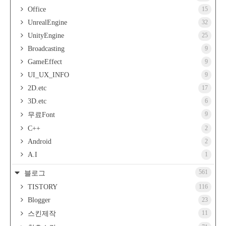
Office
15
UnrealEngine
32
UnityEngine
25
Broadcasting
9
GameEffect
9
UI_UX_INFO
9
2D.etc
17
3D.etc
6
9
무료Font
C++
2
Android
2
A.I
1
561
블로그
TISTORY
116
Blogger
23
11
스킨제작