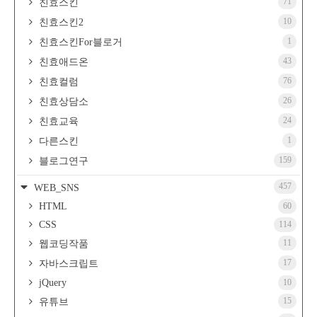
71
친효스킨
10
친효스킨2
1
친효스킨For블로거
43
친효애드온
76
친효컬럼
26
친효상담소
24
친효교육
1
다른스킨
159
블로그연구
457
WEB_SNS
HTML
60
CSS
114
11
웹코딩작품
17
자바스크립트
jQuery
10
15
유튜브