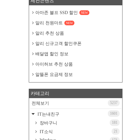
세컨콘텐츠
아마존 블프 SSD 할인
NEW
알리 천원마트
NEW
알리 추천 상품
알리 신규고객 할인쿠폰
배달앱 할인 정보
아이허브 추천 상품
알뜰폰 요금제 정보
카테고리
5237
전체보기
1601
IT는내친구
181
장바구니
21
IT소식