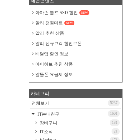
세컨콘텐츠
아마존 블프 SSD 할인
NEW
알리 천원마트
NEW
알리 추천 상품
알리 신규고객 할인쿠폰
배달앱 할인 정보
아이허브 추천 상품
알뜰폰 요금제 정보
카테고리
5237
전체보기
1601
IT는내친구
181
장바구니
21
IT소식