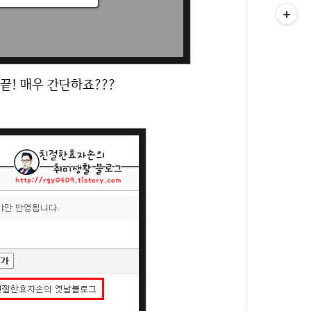
! 매우 간단하죠???