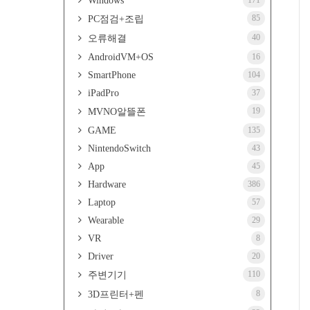
Windows
171
85
PC점검+조립
40
오류해결
AndroidVM+OS
16
SmartPhone
104
iPadPro
37
19
MVNO알뜰폰
GAME
135
NintendoSwitch
43
App
45
Hardware
386
Laptop
57
Wearable
29
VR
8
Driver
20
110
주변기기
8
3D프린터+펜