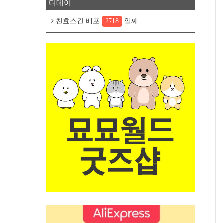
디데이
친효스킨 배포
2718
일째