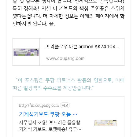
할 것 같다는 생각이 듭니다. 전체적으로 만족합니다!
특히 경해축! 사실 이 키보드의 핵심 주인공은 스위치
였다는겁니다. 더 자세한 정보는 아래의 페이지에서 확
인하시면 됩니다. 끝.
프리플로우 아콘 archon AK74 104키 유무선 기계식 키보드 노브 / LCD / 풀배열 - 무선키보드 | 쿠팡
www.coupang.com
"이 포스팅은 쿠팡 파트너스 활동의 일환으로, 이에
따른 일정액의 수수료를 제공받습니다."
http://m.coupang.com
광고
기계식키보드 쿠팡 오늘 주
문 내일 도착
사무실서 조용! 부드러운 풀윤활
기계식 키보드. 로켓배송! 유무선
가스켓 키보드! 와우회원 무료배