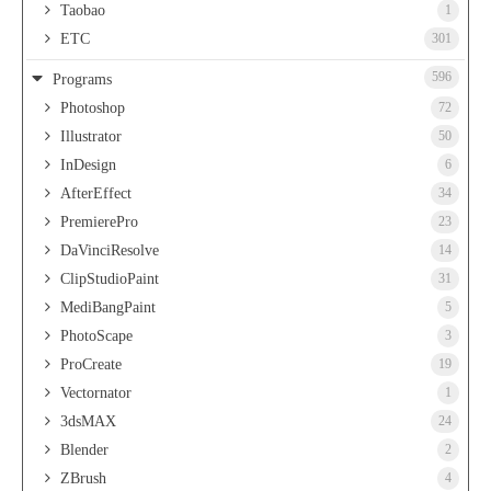
Taobao
1
ETC
301
596
Programs
Photoshop
72
Illustrator
50
InDesign
6
AfterEffect
34
PremierePro
23
DaVinciResolve
14
ClipStudioPaint
31
MediBangPaint
5
PhotoScape
3
ProCreate
19
Vectornator
1
3dsMAX
24
Blender
2
ZBrush
4