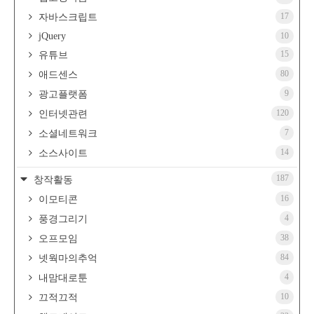
17
자바스크립트
jQuery
10
15
유튜브
80
애드센스
9
광고플랫폼
120
인터넷관련
7
소셜네트워크
14
소스사이트
187
창작활동
16
이모티콘
4
풍경그리기
38
오프모임
84
넷웍마의추억
4
내맘대로툰
10
끄적끄적