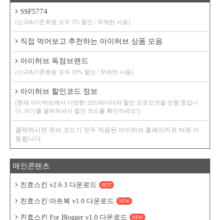
SSF5774
(신규&기존회원 모두 5% 할인 / 무제한 사용)
직접 먹어보고 추천하는 아이허브 상품 모음
아이허브 독점브랜드
(신규&기존회원 모두 10% 할인 / 무제한 사용)
아이허브 할인코드 정보
(현재 아이허브에서 다양한 크리에이터와 할인 프로모션을 진행 중입니
다. 여기를 클릭하셔서 할인 코드를 확인하세요!)
클릭하시면 위의 코드가 모두 적용된 아이허브 홈페이지로 바로 이
동합니다.
메인콘텐츠
친효스킨 v2.6.3 다운로드
HOT
친효스킨:아트북 v1.0 다운로드
NEW
친효스킨 For Blogger v1.0 다운로드
NEW