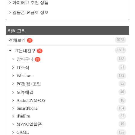
아이허브 추천 상품
알뜰폰 요금제 정보
카테고리
5238
전체보기
N
1602
IT는내친구
N
182
장바구니
N
21
IT소식
Windows
171
85
PC점검+조립
40
오류해결
AndroidVM+OS
16
SmartPhone
104
iPadPro
37
19
MVNO알뜰폰
GAME
135