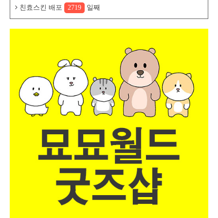
친효스킨 배포
2719
일째