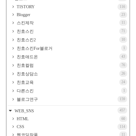
TISTORY
116
Blogger
23
11
스킨제작
71
친효스킨
10
친효스킨2
1
친효스킨For블로거
43
친효애드온
76
친효컬럼
26
친효상담소
24
친효교육
1
다른스킨
159
블로그연구
457
WEB_SNS
HTML
60
CSS
114
11
웹코딩작품