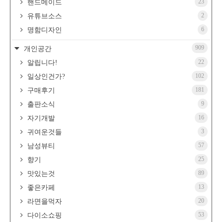
23
핸드메이드
2
유튜브소스
6
명함디자인
909
개인공간
22
알립니다!
102
일상인건가?
181
구매후기
9
출판소식
16
자기개발
3
귀여운것들
57
남성뷰티
25
향기
89
맛있는것
13
좋은카페
20
라면을먹자
53
다이소쇼핑