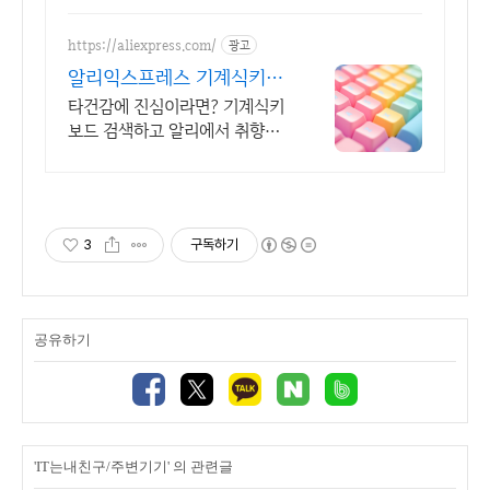
송, 30일 안심반품. 최대 5% 적
립.
https://aliexpress.com/
광고
알리익스프레스 기계식키보
드 내 맘에 쏙드는 오늘의 특
타건감에 진심이라면? 기계식키
가
보드 검색하고 알리에서 취향대
로 골라요
3
구독하기
공유하기
'IT는내친구/주변기기' 의 관련글