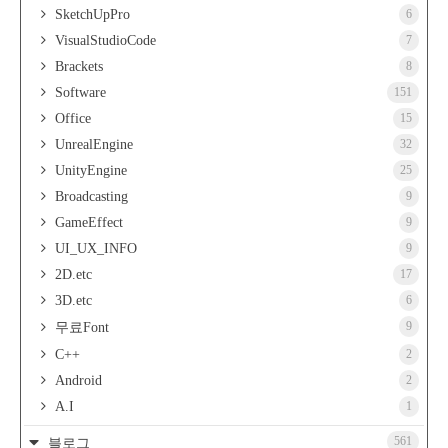
SketchUpPro
6
VisualStudioCode
7
Brackets
8
Software
151
Office
15
UnrealEngine
32
UnityEngine
25
Broadcasting
9
GameEffect
9
UI_UX_INFO
9
2D.etc
17
3D.etc
6
9
무료Font
C++
2
Android
2
A.I
1
561
블로그