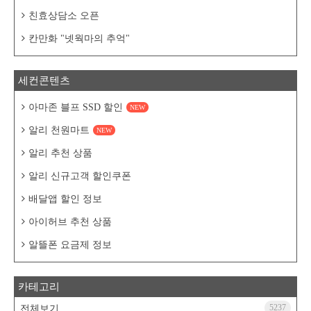
친효상담소 오픈
칸만화 "넷웍마의 추억"
세컨콘텐츠
아마존 블프 SSD 할인
NEW
알리 천원마트
NEW
알리 추천 상품
알리 신규고객 할인쿠폰
배달앱 할인 정보
아이허브 추천 상품
알뜰폰 요금제 정보
카테고리
5237
전체보기