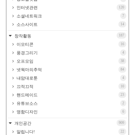
120
인터넷관련
7
소셜네트워크
14
소스사이트
187
창작활동
16
이모티콘
4
풍경그리기
38
오프모임
84
넷웍마의추억
4
내맘대로툰
10
끄적끄적
23
핸드메이드
2
유튜브소스
6
명함디자인
909
개인공간
22
알립니다!