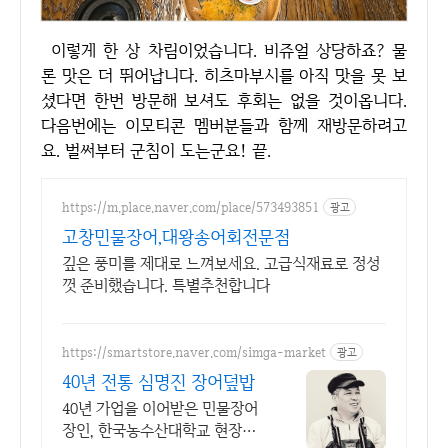
이렇게 한 상 차림이었습니다. 비쥬얼 상당하죠? 물
론 맛은 더 뛰어납니다. 히츠마부시를 아직 맛을 못 보
셨다면 한번 방문해 보셔도 후회는 없을 것이옵니다.
다음번에는 이모티콘 멤버분들과 함께 재방문하려고
요. 벌써부터 군침이 도는군요! 끝.
https://m.place.naver.com/place/573493851
광고
고창민물장어,대왕송어회전문점
깊은 풍미를 제대로 느껴보세요. 고급식재료로 정성
껏 준비했습니다. 특별추천합니다
https://smartstore.naver.com/simga-market
광고
40년 전통 심명진 장어덮밥
40년 가업을 이어받은 민물장어
장인, 한국농수산대학교 현장교