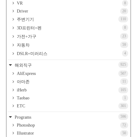
VR
8
Driver
20
110
주변기기
8
3D프린터+펜
23
가전+가구
59
자동차
4
DSLR+미러리스
925
해외직구
AliExpress
507
11
아마존
iHerb
105
Taobao
1
ETC
301
596
Programs
Photoshop
72
Illustrator
50