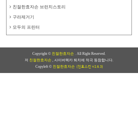
친절한효자손 브런치스토리
구라제거기
모두의 프린터
Copyright ©
친절한효자손
. All Right Reserved.
저
친절한효자손
, 사이버렉카 퇴치에 적극 동참합니다.
(친효스킨 v2.6.3)
Copyleft ©
친절한효자손