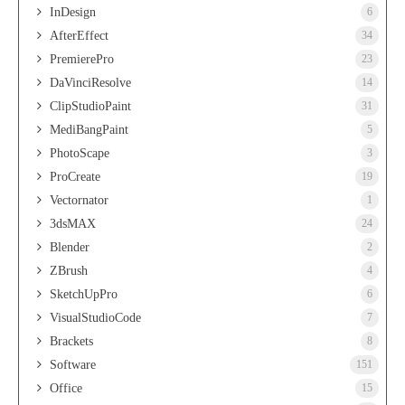
InDesign
6
AfterEffect
34
PremierePro
23
DaVinciResolve
14
ClipStudioPaint
31
MediBangPaint
5
PhotoScape
3
ProCreate
19
Vectornator
1
3dsMAX
24
Blender
2
ZBrush
4
SketchUpPro
6
VisualStudioCode
7
Brackets
8
Software
151
Office
15