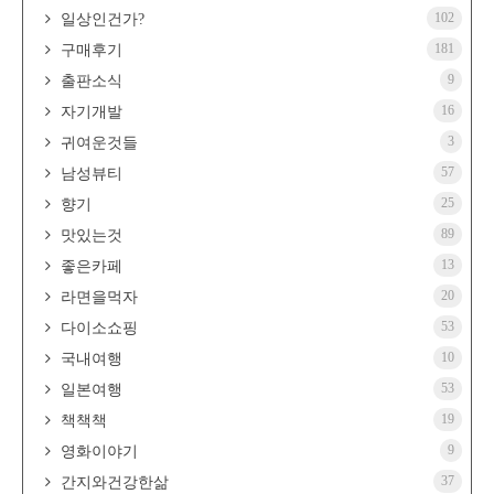
102
일상인건가?
181
구매후기
9
출판소식
16
자기개발
3
귀여운것들
57
남성뷰티
25
향기
89
맛있는것
13
좋은카페
20
라면을먹자
53
다이소쇼핑
10
국내여행
53
일본여행
19
책책책
9
영화이야기
37
간지와건강한삶