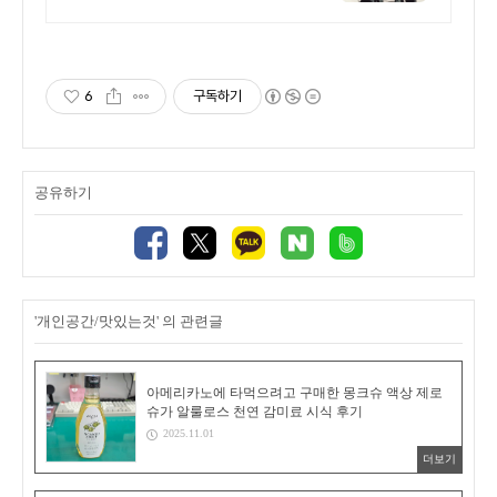
수 전국식당유통, 재구매율 높은
명품 장어
6
구독하기
공유하기
'개인공간/맛있는것' 의 관련글
아메리카노에 타먹으려고 구매한 몽크슈 액상 제로
슈가 알룰로스 천연 감미료 시식 후기
2025.11.01
더보기