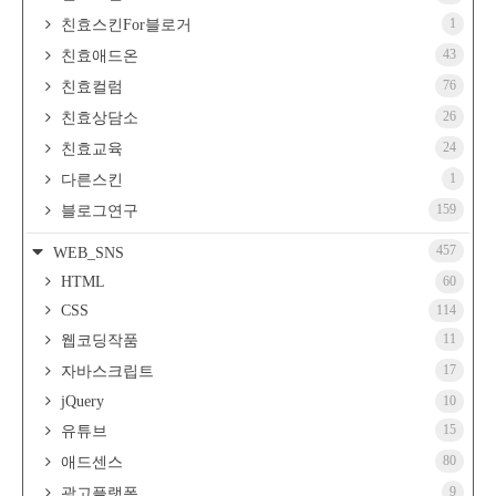
1
친효스킨For블로거
43
친효애드온
76
친효컬럼
26
친효상담소
24
친효교육
1
다른스킨
159
블로그연구
457
WEB_SNS
HTML
60
CSS
114
11
웹코딩작품
17
자바스크립트
jQuery
10
15
유튜브
80
애드센스
9
광고플랫폼