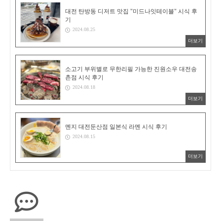
대전 탄방동 디저트 맛집 "미드나잇테이블" 시식 후
기
2024.08.25
더보기
소고기 부위별로 무한리필 가능한 진원소우 대전송
촌점 시식 후기
2024.08.18
더보기
멘지 대전둔산점 일본식 라멘 시식 후기
2024.08.15
더보기