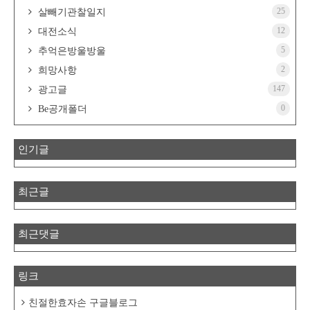
25
살빼기관찰일지
12
대전소식
5
추억은방울방울
2
희망사항
147
광고글
0
Be공개폴더
인기글
최근글
최근댓글
링크
친절한효자손 구글블로그