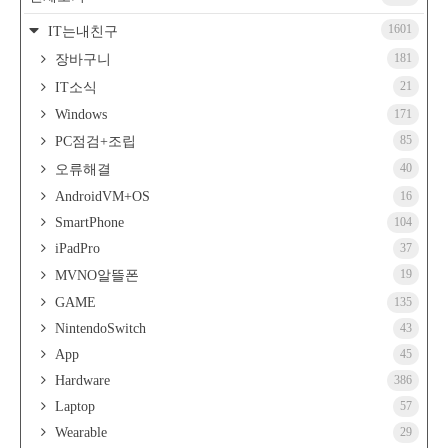
1601
IT는내친구
181
장바구니
21
IT소식
Windows
171
85
PC점검+조립
40
오류해결
AndroidVM+OS
16
SmartPhone
104
iPadPro
37
19
MVNO알뜰폰
GAME
135
NintendoSwitch
43
App
45
Hardware
386
Laptop
57
Wearable
29