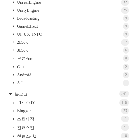
UnrealEngine
32
UnityEngine
25
Broadcasting
9
GameEffect
9
UI_UX_INFO
9
2D.etc
17
3D.etc
6
9
무료Font
C++
2
Android
2
A.I
1
561
블로그
TISTORY
116
Blogger
23
11
스킨제작
71
친효스킨
10
친효스킨2