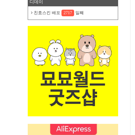
디데이
친효스킨 배포
2717
일째