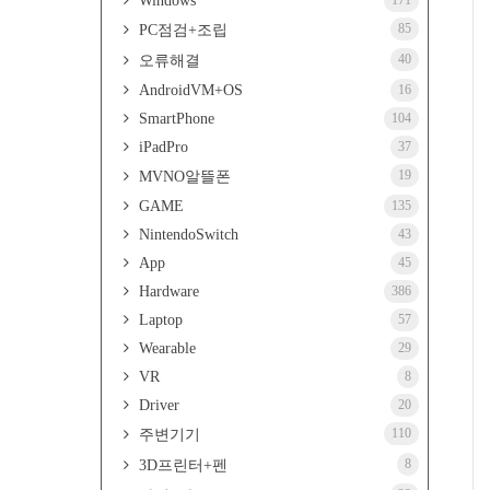
Windows
171
85
PC점검+조립
40
오류해결
AndroidVM+OS
16
SmartPhone
104
iPadPro
37
19
MVNO알뜰폰
GAME
135
NintendoSwitch
43
App
45
Hardware
386
Laptop
57
Wearable
29
VR
8
Driver
20
110
주변기기
8
3D프린터+펜