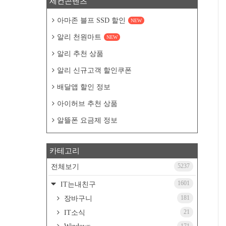
세컨콘텐츠
아마존 블프 SSD 할인
NEW
알리 천원마트
NEW
알리 추천 상품
알리 신규고객 할인쿠폰
배달앱 할인 정보
아이허브 추천 상품
알뜰폰 요금제 정보
카테고리
5237
전체보기
1601
IT는내친구
181
장바구니
21
IT소식