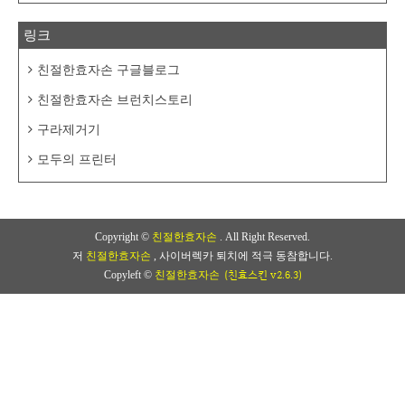
링크
친절한효자손 구글블로그
친절한효자손 브런치스토리
구라제거기
모두의 프린터
Copyright ©
친절한효자손
. All Right Reserved.
저
친절한효자손
, 사이버렉카 퇴치에 적극 동참합니다.
(친효스킨 v2.6.3)
Copyleft ©
친절한효자손