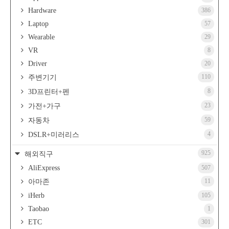
Hardware
386
Laptop
57
Wearable
29
VR
8
Driver
20
110
주변기기
8
3D프린터+펜
23
가전+가구
59
자동차
4
DSLR+미러리스
925
해외직구
AliExpress
507
11
아마존
iHerb
105
Taobao
1
ETC
301