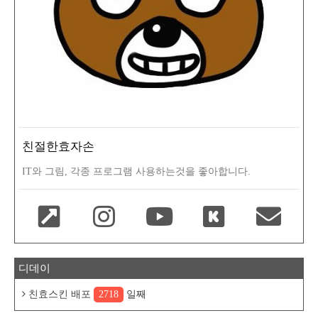
친절한효자손
IT와 그림, 각종 프로그램 사용하는것을 좋아합니다.
디데이
친효스킨 배포
2718
일째