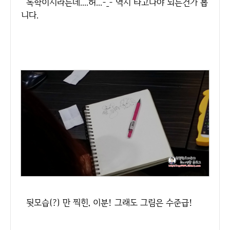
독학이시라는데....허...-_- 역시 타고나야 되는건가 봅
니다.
뒷모습(?) 만 찍힌, 이분! 그래도 그림은 수준급!