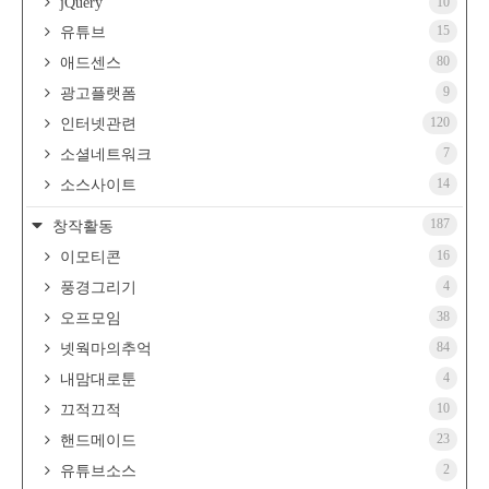
jQuery
10
15
유튜브
80
애드센스
9
광고플랫폼
120
인터넷관련
7
소셜네트워크
14
소스사이트
187
창작활동
16
이모티콘
4
풍경그리기
38
오프모임
84
넷웍마의추억
4
내맘대로툰
10
끄적끄적
23
핸드메이드
2
유튜브소스