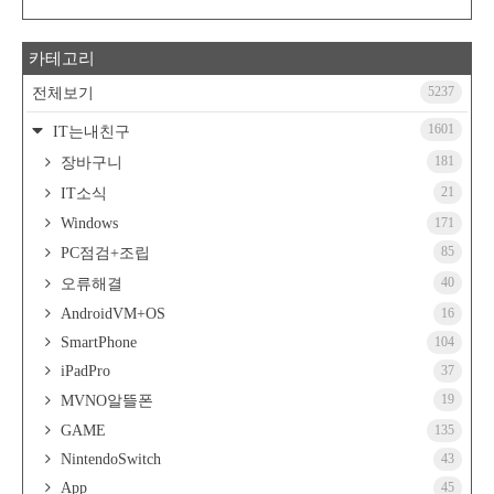
카테고리
5237
전체보기
1601
IT는내친구
181
장바구니
21
IT소식
Windows
171
85
PC점검+조립
40
오류해결
AndroidVM+OS
16
SmartPhone
104
iPadPro
37
19
MVNO알뜰폰
GAME
135
NintendoSwitch
43
App
45