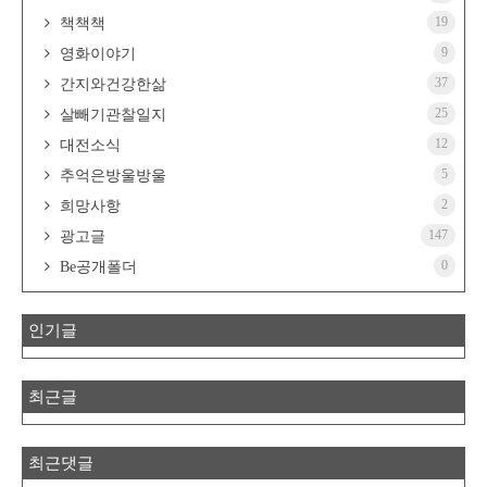
19
책책책
9
영화이야기
37
간지와건강한삶
25
살빼기관찰일지
12
대전소식
5
추억은방울방울
2
희망사항
147
광고글
0
Be공개폴더
인기글
최근글
최근댓글