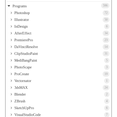
596
Programs
Photoshop
72
Illustrator
50
InDesign
6
AfterEffect
34
PremierePro
23
DaVinciResolve
14
ClipStudioPaint
31
MediBangPaint
5
PhotoScape
3
ProCreate
19
Vectornator
1
3dsMAX
24
Blender
2
ZBrush
4
SketchUpPro
6
VisualStudioCode
7