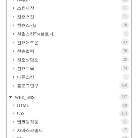
11
스킨제작
71
친효스킨
10
친효스킨2
1
친효스킨For블로거
43
친효애드온
76
친효컬럼
26
친효상담소
24
친효교육
1
다른스킨
159
블로그연구
457
WEB_SNS
HTML
60
CSS
114
11
웹코딩작품
17
자바스크립트