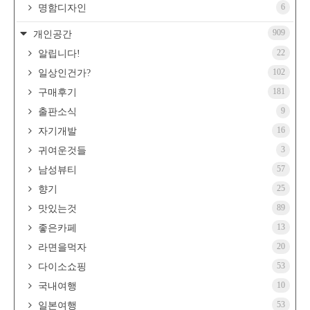
6
명함디자인
909
개인공간
22
알립니다!
102
일상인건가?
181
구매후기
9
출판소식
16
자기개발
3
귀여운것들
57
남성뷰티
25
향기
89
맛있는것
13
좋은카페
20
라면을먹자
53
다이소쇼핑
10
국내여행
53
일본여행