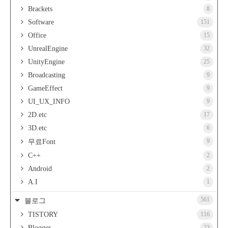
Brackets
8
Software
151
Office
15
UnrealEngine
32
UnityEngine
25
Broadcasting
9
GameEffect
9
UI_UX_INFO
9
2D.etc
17
3D.etc
6
9
무료Font
C++
2
Android
2
A.I
1
561
블로그
TISTORY
116
Blogger
23