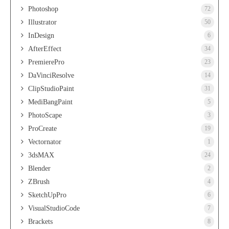
Photoshop
72
Illustrator
50
InDesign
6
AfterEffect
34
PremierePro
23
DaVinciResolve
14
ClipStudioPaint
31
MediBangPaint
5
PhotoScape
3
ProCreate
19
Vectornator
1
3dsMAX
24
Blender
2
ZBrush
4
SketchUpPro
6
VisualStudioCode
7
Brackets
8