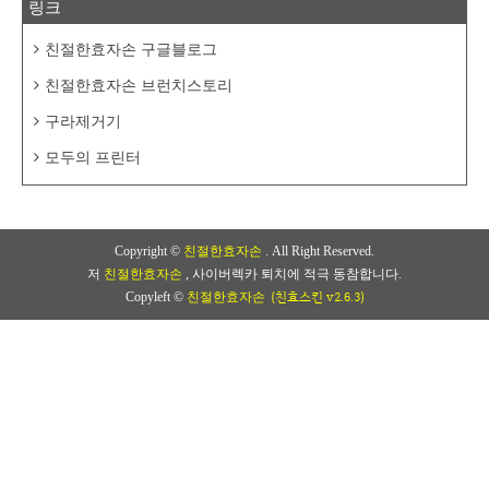
링크
친절한효자손 구글블로그
친절한효자손 브런치스토리
구라제거기
모두의 프린터
Copyright ©
친절한효자손
. All Right Reserved.
저
친절한효자손
, 사이버렉카 퇴치에 적극 동참합니다.
(친효스킨 v2.6.3)
Copyleft ©
친절한효자손