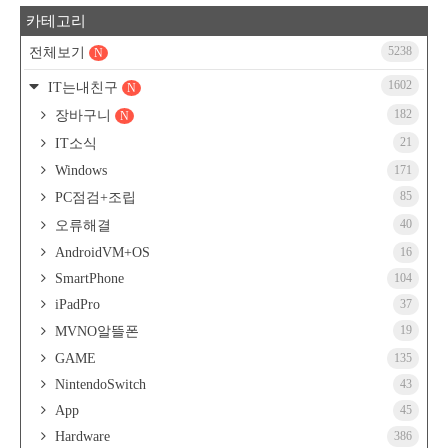
카테고리
5238
전체보기
N
1602
IT는내친구
N
182
장바구니
N
21
IT소식
Windows
171
85
PC점검+조립
40
오류해결
AndroidVM+OS
16
SmartPhone
104
iPadPro
37
19
MVNO알뜰폰
GAME
135
NintendoSwitch
43
App
45
Hardware
386