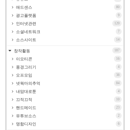
80
애드센스
9
광고플랫폼
120
인터넷관련
7
소셜네트워크
14
소스사이트
187
창작활동
16
이모티콘
4
풍경그리기
38
오프모임
84
넷웍마의추억
4
내맘대로툰
10
끄적끄적
23
핸드메이드
2
유튜브소스
6
명함디자인