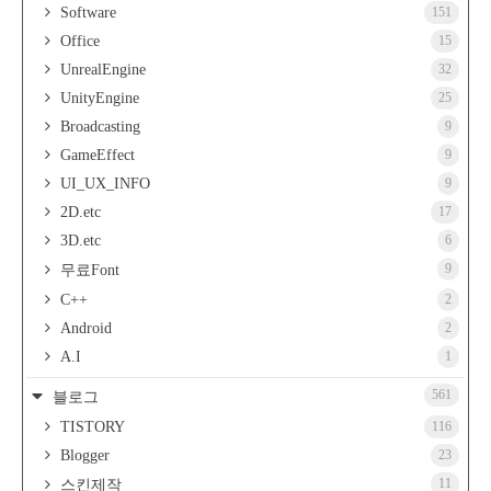
Software
151
Office
15
UnrealEngine
32
UnityEngine
25
Broadcasting
9
GameEffect
9
UI_UX_INFO
9
2D.etc
17
3D.etc
6
9
무료Font
C++
2
Android
2
A.I
1
561
블로그
TISTORY
116
Blogger
23
11
스킨제작