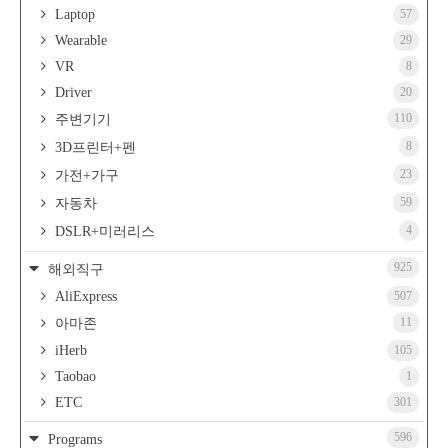
Laptop
57
Wearable
29
VR
8
Driver
20
110
주변기기
8
3D프린터+펜
23
가전+가구
59
자동차
4
DSLR+미러리스
925
해외직구
AliExpress
507
11
아마존
iHerb
105
Taobao
1
ETC
301
596
Programs