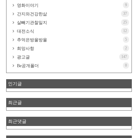
9
영화이야기
37
간지와건강한삶
25
살빼기관찰일지
12
대전소식
5
추억은방울방울
2
희망사항
147
광고글
0
Be공개폴더
인기글
최근글
최근댓글