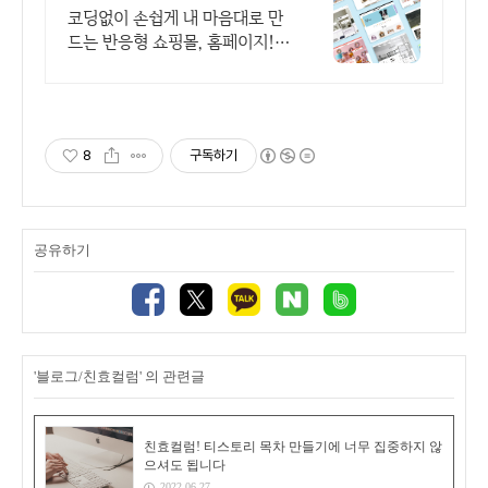
샵
코딩없이 손쉽게 내 마음대로 만
드는 반응형 쇼핑몰, 홈페이지!
무료 템플릿!
8
구독하기
공유하기
'블로그/친효컬럼' 의 관련글
친효컬럼! 티스토리 목차 만들기에 너무 집중하지 않
으셔도 됩니다
2022.06.27