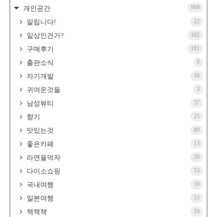
909
개인공간
22
알립니다!
102
일상인건가?
181
구매후기
9
출판소식
16
자기개발
3
귀여운것들
57
남성뷰티
25
향기
89
맛있는것
13
좋은카페
20
라면을먹자
53
다이소쇼핑
10
국내여행
53
일본여행
19
책책책