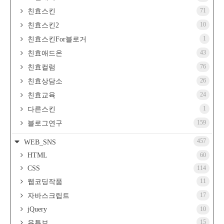
71
친효스킨
10
친효스킨2
1
친효스킨For블로거
43
친효애드온
76
친효컬럼
26
친효상담소
24
친효교육
1
다른스킨
159
블로그연구
457
WEB_SNS
HTML
60
CSS
114
11
웹코딩작품
17
자바스크립트
jQuery
10
15
유튜브