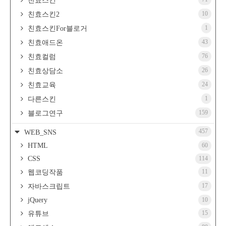
친효스킨
10
친효스킨2
1
친효스킨For블로거
43
친효애드온
76
친효컬럼
26
친효상담소
24
친효교육
1
다른스킨
159
블로그연구
457
WEB_SNS
HTML
60
CSS
114
11
웹코딩작품
17
자바스크립트
jQuery
10
15
유튜브