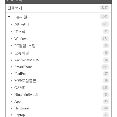
5237
전체보기
1601
IT는내친구
181
장바구니
21
IT소식
Windows
171
85
PC점검+조립
40
오류해결
AndroidVM+OS
16
SmartPhone
104
iPadPro
37
19
MVNO알뜰폰
GAME
135
NintendoSwitch
43
App
45
Hardware
386
Laptop
57