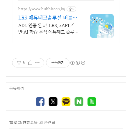
련 무료 상담 및 컨설팅 가능!!
https://www.bubblecon.io/
광고
LRS 에듀테크솔루션 버블콘
국내최초 ADL 공식 인증
ADL 인증 완료! LRS, xAPI 기
반 AI 학습 분석 에듀테크 솔루션
LRS 기반의 학습분석 솔루션을
제공합니다.
6
구독하기
공유하기
'블로그/친효교육' 의 관련글