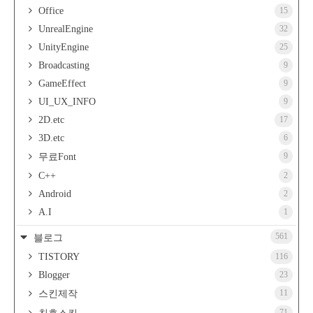
Office
15
UnrealEngine
32
UnityEngine
25
Broadcasting
9
GameEffect
9
UI_UX_INFO
9
2D.etc
17
3D.etc
6
9
무료Font
C++
2
Android
2
A.I
1
561
블로그
TISTORY
116
Blogger
23
11
스킨제작
71