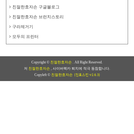
친절한효자손 구글블로그
친절한효자손 브런치스토리
구라제거기
모두의 프린터
Copyright ©
친절한효자손
. All Right Reserved.
저
친절한효자손
, 사이버렉카 퇴치에 적극 동참합니다.
(친효스킨 v2.6.3)
Copyleft ©
친절한효자손