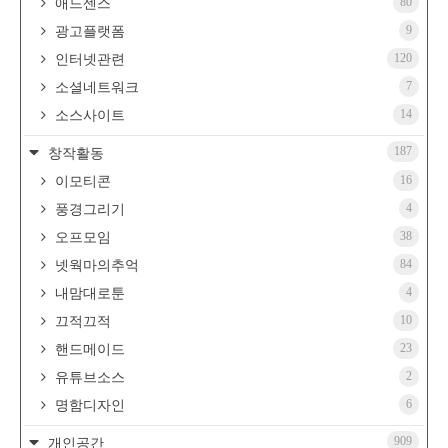
80
애드센스
9
광고플랫폼
120
인터넷관련
7
소셜네트워크
14
소스사이트
187
창작활동
16
이모티콘
4
풍경그리기
38
오프모임
84
넷웍마의추억
4
내맘대로툰
10
끄적끄적
23
핸드메이드
2
유튜브소스
6
명함디자인
909
개인공간