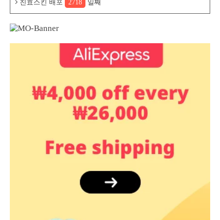
친효스킨 배포
2718
일째