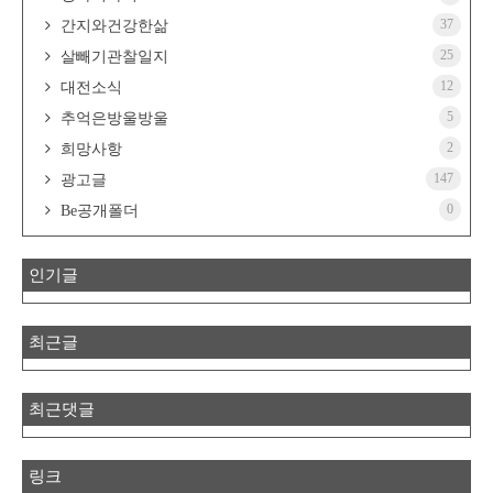
37
간지와건강한삶
25
살빼기관찰일지
12
대전소식
5
추억은방울방울
2
희망사항
147
광고글
0
Be공개폴더
인기글
최근글
최근댓글
링크