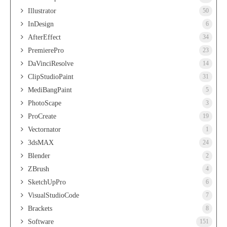
Illustrator
50
InDesign
6
AfterEffect
34
PremierePro
23
DaVinciResolve
14
ClipStudioPaint
31
MediBangPaint
5
PhotoScape
3
ProCreate
19
Vectornator
1
3dsMAX
24
Blender
2
ZBrush
4
SketchUpPro
6
VisualStudioCode
7
Brackets
8
Software
151