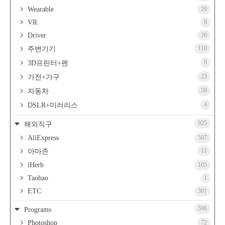
Wearable
29
VR
8
Driver
20
110
주변기기
8
3D프린터+펜
23
가전+가구
59
자동차
4
DSLR+미러리스
925
해외직구
AliExpress
507
11
아마존
iHerb
105
Taobao
1
ETC
301
596
Programs
Photoshop
72