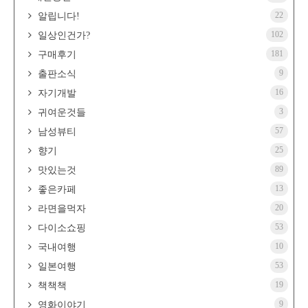
22
알립니다!
102
일상인건가?
181
구매후기
9
출판소식
16
자기개발
3
귀여운것들
57
남성뷰티
25
향기
89
맛있는것
13
좋은카페
20
라면을먹자
53
다이소쇼핑
10
국내여행
53
일본여행
19
책책책
9
영화이야기