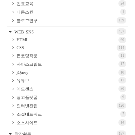
24
친효교육
1
다른스킨
159
블로그연구
457
WEB_SNS
HTML
60
CSS
114
11
웹코딩작품
17
자바스크립트
jQuery
10
15
유튜브
80
애드센스
9
광고플랫폼
120
인터넷관련
7
소셜네트워크
14
소스사이트
187
창작활동