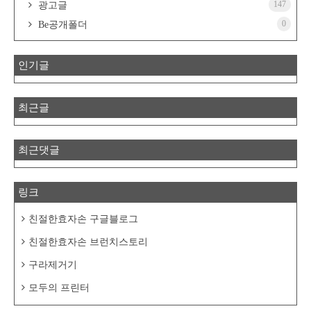
147
광고글
0
Be공개폴더
인기글
최근글
최근댓글
링크
친절한효자손 구글블로그
친절한효자손 브런치스토리
구라제거기
모두의 프린터