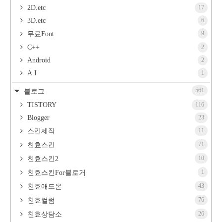
2D.etc
17
3D.etc
6
9
무료Font
C++
2
Android
2
A.I
1
561
블로그
TISTORY
116
Blogger
23
11
스킨제작
71
친효스킨
10
친효스킨2
1
친효스킨For블로거
43
친효애드온
76
친효컬럼
26
친효상담소