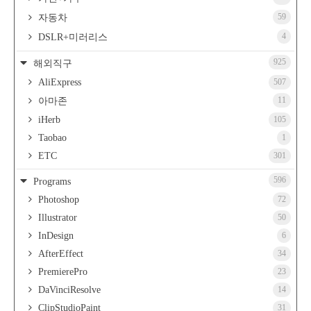
59
자동차
4
DSLR+미러리스
925
해외직구
AliExpress
507
11
아마존
iHerb
105
Taobao
1
ETC
301
596
Programs
Photoshop
72
Illustrator
50
InDesign
6
AfterEffect
34
PremierePro
23
DaVinciResolve
14
ClipStudioPaint
31