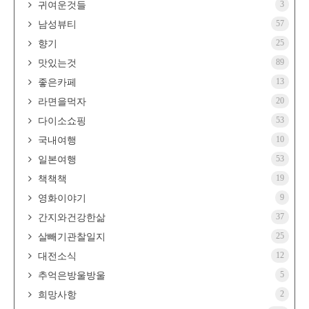
3
귀여운것들
57
남성뷰티
25
향기
89
맛있는것
13
좋은카페
20
라면을먹자
53
다이소쇼핑
10
국내여행
53
일본여행
19
책책책
9
영화이야기
37
간지와건강한삶
25
살빼기관찰일지
12
대전소식
5
추억은방울방울
2
희망사항