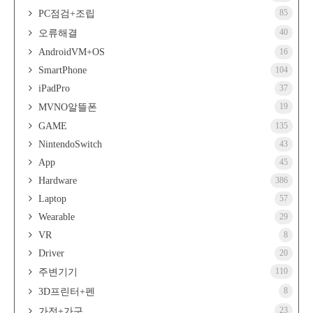
85
PC점검+조립
40
오류해결
AndroidVM+OS
16
SmartPhone
104
iPadPro
37
19
MVNO알뜰폰
GAME
135
NintendoSwitch
43
App
45
Hardware
386
Laptop
57
Wearable
29
VR
8
Driver
20
110
주변기기
8
3D프린터+펜
23
가전+가구