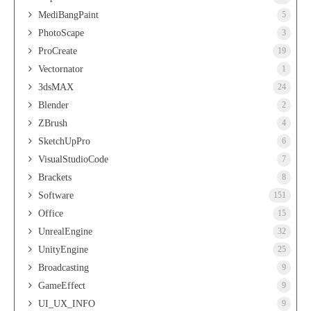
MediBangPaint
5
PhotoScape
3
ProCreate
19
Vectornator
1
3dsMAX
24
Blender
2
ZBrush
4
SketchUpPro
6
VisualStudioCode
7
Brackets
8
Software
151
Office
15
UnrealEngine
32
UnityEngine
25
Broadcasting
9
GameEffect
9
UI_UX_INFO
9