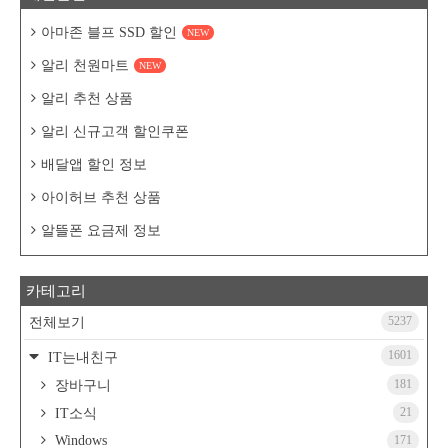
아마존 블프 SSD 할인
NEW
알리 천원마트
NEW
알리 추천 상품
알리 신규고객 할인쿠폰
배달앱 할인 정보
아이허브 추천 상품
알뜰폰 요금제 정보
카테고리
5237
전체보기
1601
IT는내친구
181
장바구니
21
IT소식
Windows
171