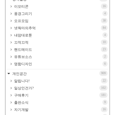
16
이모티콘
4
풍경그리기
38
오프모임
84
넷웍마의추억
4
내맘대로툰
10
끄적끄적
23
핸드메이드
2
유튜브소스
6
명함디자인
909
개인공간
22
알립니다!
102
일상인건가?
181
구매후기
9
출판소식
16
자기개발