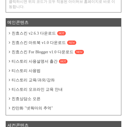
클릭하시면 위의 코드가 모두 적용된 아이허브 홈페이지로 바로 이
동합니다.
메인콘텐츠
친효스킨 v2.6.3 다운로드
HOT
친효스킨:아트북 v1.0 다운로드
NEW
친효스킨 For Blogger v1.0 다운로드
NEW
티스토리 사용설명서 출간
HOT
티스토리 사용법
티스토리 교육/과외/강좌
티스토리 오프라인 교육 안내
친효상담소 오픈
칸만화 "넷웍마의 추억"
세컨콘텐츠