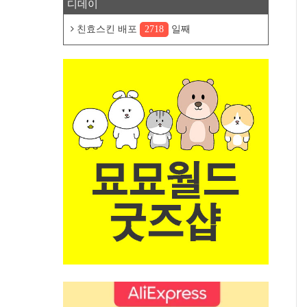
디데이
친효스킨 배포
2718
일째