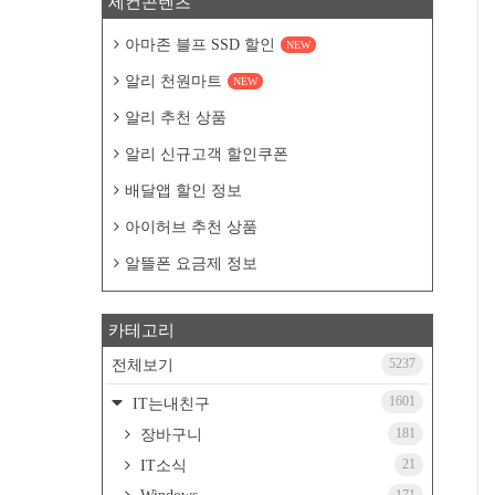
세컨콘텐츠
아마존 블프 SSD 할인
NEW
알리 천원마트
NEW
알리 추천 상품
알리 신규고객 할인쿠폰
배달앱 할인 정보
아이허브 추천 상품
알뜰폰 요금제 정보
카테고리
5237
전체보기
1601
IT는내친구
181
장바구니
21
IT소식