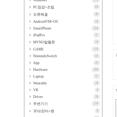
Windows
171
85
PC점검+조립
40
오류해결
AndroidVM+OS
16
SmartPhone
104
iPadPro
37
19
MVNO알뜰폰
GAME
135
NintendoSwitch
43
App
45
Hardware
386
Laptop
57
Wearable
29
VR
8
Driver
20
110
주변기기
8
3D프린터+펜