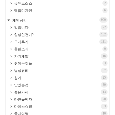
2
유튜브소스
6
명함디자인
909
개인공간
22
알립니다!
102
일상인건가?
181
구매후기
9
출판소식
16
자기개발
3
귀여운것들
57
남성뷰티
25
향기
89
맛있는것
13
좋은카페
20
라면을먹자
53
다이소쇼핑
10
국내여행