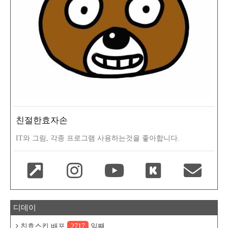
친절한효자손
IT와 그림, 각종 프로그램 사용하는것을 좋아합니다.
디데이
친효스킨 배포
2717
일째