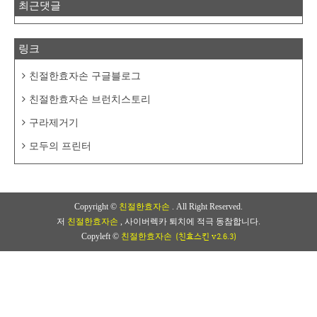
최근댓글
링크
친절한효자손 구글블로그
친절한효자손 브런치스토리
구라제거기
모두의 프린터
Copyright ©
친절한효자손
. All Right Reserved.
저
친절한효자손
, 사이버렉카 퇴치에 적극 동참합니다.
(친효스킨 v2.6.3)
Copyleft ©
친절한효자손