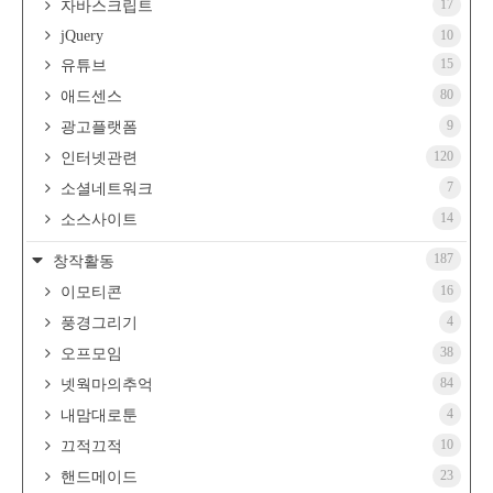
17
자바스크립트
jQuery
10
15
유튜브
80
애드센스
9
광고플랫폼
120
인터넷관련
7
소셜네트워크
14
소스사이트
187
창작활동
16
이모티콘
4
풍경그리기
38
오프모임
84
넷웍마의추억
4
내맘대로툰
10
끄적끄적
23
핸드메이드