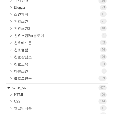
TISTORY
116
Blogger
23
11
스킨제작
71
친효스킨
10
친효스킨2
1
친효스킨For블로거
43
친효애드온
76
친효컬럼
26
친효상담소
24
친효교육
1
다른스킨
159
블로그연구
457
WEB_SNS
HTML
60
CSS
114
11
웹코딩작품