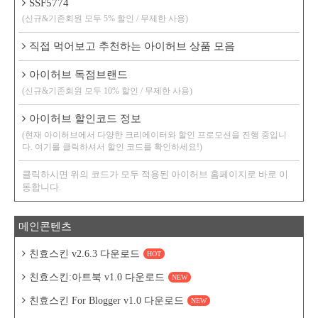
SSF5774
(신규&기존회원 모두 5% 할인 / 무제한 사용)
직접 먹어보고 추천하는 아이허브 상품 모음
아이허브 독점브랜드
(신규&기존회원 모두 10% 할인 / 무제한 사용)
아이허브 할인코드 정보
(현재 아이허브에서 다양한 크리에이터와 할인 프로모션을 진행 중입니
다. 여기를 클릭하셔서 할인 코드를 확인하세요!)
클릭하시면 위의 코드가 모두 적용된 아이허브 홈페이지로 바로 이
동합니다.
메인콘텐츠
친효스킨 v2.6.3 다운로드
HOT
친효스킨:아트북 v1.0 다운로드
NEW
친효스킨 For Blogger v1.0 다운로드
NEW