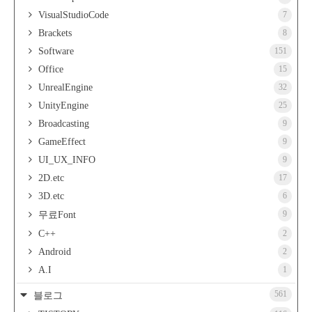
VisualStudioCode
7
Brackets
8
Software
151
Office
15
UnrealEngine
32
UnityEngine
25
Broadcasting
9
GameEffect
9
UI_UX_INFO
9
2D.etc
17
3D.etc
6
9
무료Font
C++
2
Android
2
A.I
1
561
블로그