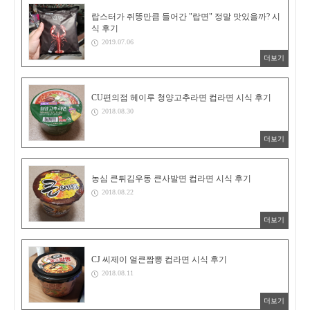
랍스터가 쥐똥만큼 들어간 "랍면" 정말 맛있을까? 시
식 후기
2019.07.06
더보기
CU편의점 헤이루 청양고추라면 컵라면 시식 후기
2018.08.30
더보기
농심 큰튀김우동 큰사발면 컵라면 시식 후기
2018.08.22
더보기
CJ 씨제이 얼큰짬뽕 컵라면 시식 후기
2018.08.11
더보기