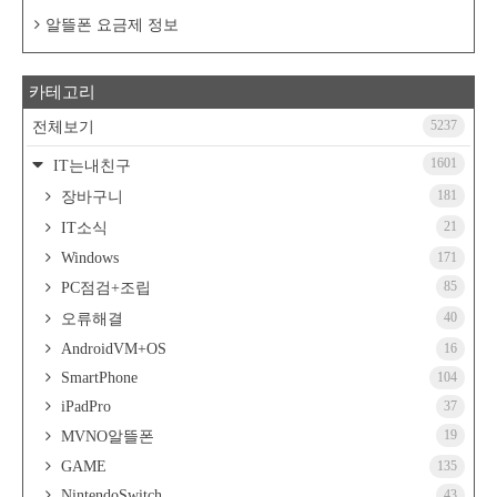
알뜰폰 요금제 정보
카테고리
5237
전체보기
1601
IT는내친구
181
장바구니
21
IT소식
Windows
171
85
PC점검+조립
40
오류해결
AndroidVM+OS
16
SmartPhone
104
iPadPro
37
19
MVNO알뜰폰
GAME
135
NintendoSwitch
43