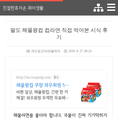
친절한효자손 취미생활
팔도 해물왕컵 컵라면 직접 먹어본 시식 후
기
개인공간/라면을먹자
2018. 8. 27. 00:24
http://m.coupang.com
광고
해물왕컵 쿠팡 와우회원 5%
캐시 적립
바쁜 일상, 해물왕컵, 간편 한 끼
해결! 와우회원 무제한 무료배
송! 언제 어디서든 즐기는 간편
함, 오늘주문 내일도착 로켓배송
해물라면을 좋아라 합니다. 국물이 진짜 기가막히지
으로 빠르게 받아보세요.