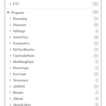
ETC
301
596
Programs
Photoshop
72
Illustrator
50
InDesign
6
AfterEffect
34
PremierePro
23
DaVinciResolve
14
ClipStudioPaint
31
MediBangPaint
5
PhotoScape
3
ProCreate
19
Vectornator
1
3dsMAX
24
Blender
2
ZBrush
4
SketchUpPro
6