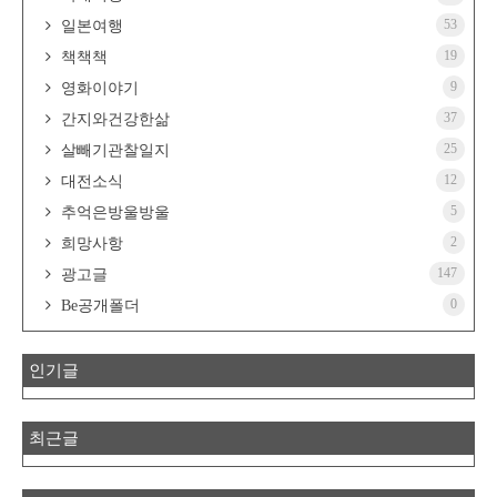
53
일본여행
19
책책책
9
영화이야기
37
간지와건강한삶
25
살빼기관찰일지
12
대전소식
5
추억은방울방울
2
희망사항
147
광고글
0
Be공개폴더
인기글
최근글