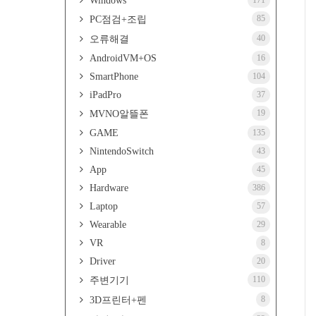
Windows
171
85
PC점검+조립
40
오류해결
AndroidVM+OS
16
SmartPhone
104
iPadPro
37
19
MVNO알뜰폰
GAME
135
NintendoSwitch
43
App
45
Hardware
386
Laptop
57
Wearable
29
VR
8
Driver
20
110
주변기기
8
3D프린터+펜