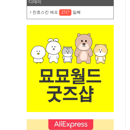
디데이
친효스킨 배포
2717
일째