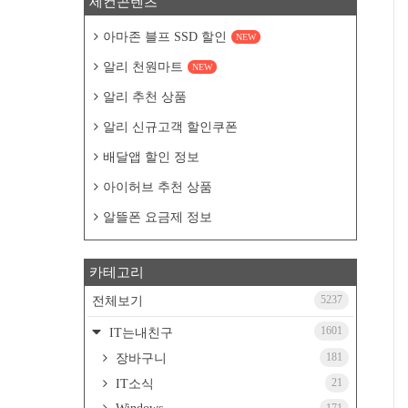
세컨콘텐츠
아마존 블프 SSD 할인
NEW
알리 천원마트
NEW
알리 추천 상품
알리 신규고객 할인쿠폰
배달앱 할인 정보
아이허브 추천 상품
알뜰폰 요금제 정보
카테고리
5237
전체보기
1601
IT는내친구
181
장바구니
21
IT소식