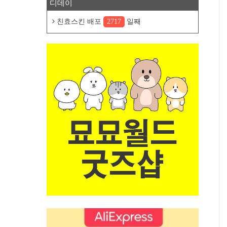
디데이
친효스킨 배포
2717
일째