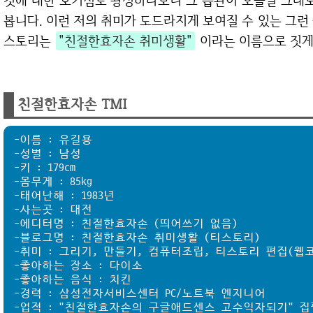
것에 대한 호기심도 왕성하다보니 그 습관이 오늘날 그대로
봅니다. 이런 저의 취미가 도드라지게 보여질 수 있는 그런
스토리는
"친절한효자손 취미생활"
이라는 이름으로 짓게
친절한효자손 TMI
-이름 : 유길용
-성별 : 남성
-키 : 179cm
-몸무게 : 85kg
-태어난해 : 1983년
-사는곳 : 대전
-에디터명 : 친절한효자손 (띄어쓰기 없음)
-블로그명 : 친절한효자손 취미생활 (티스토리)
-취미 : 그리기, 만들기, 컴퓨터조립, 티스토리 편집(웹
-좋아하는 장소 : 다이소
-좋아하는 음식 : 치킨
-경력 : 삼성전자서비스센터 PC/노트북 엔지니어
-업적 : "친절한효자손의 구글애드센스 고수익자되기" 집