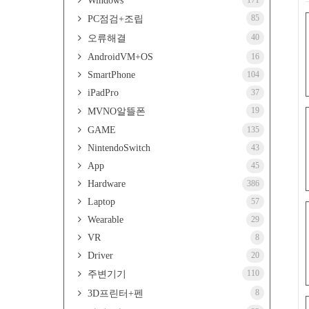
Windows
171
85
PC점검+조립
40
오류해결
AndroidVM+OS
16
SmartPhone
104
iPadPro
37
19
MVNO알뜰폰
GAME
135
NintendoSwitch
43
App
45
Hardware
386
Laptop
57
Wearable
29
VR
8
Driver
20
110
주변기기
8
3D프린터+펜