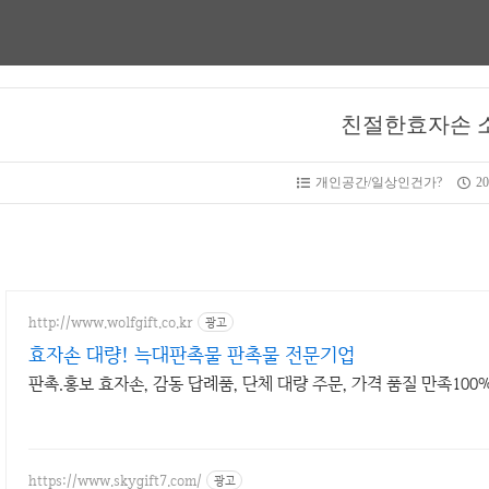
친절한효자손 
개인공간/일상인건가?
20
http://www.wolfgift.co.kr
광고
효자손 대량! 늑대판촉물 판촉물 전문기업
판촉.홍보 효자손, 감동 답례품, 단체 대량 주문, 가격 품질 만족100
https://www.skygift7.com/
광고