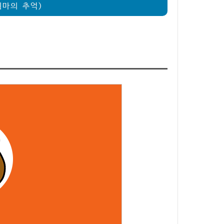
웍마의 추억)