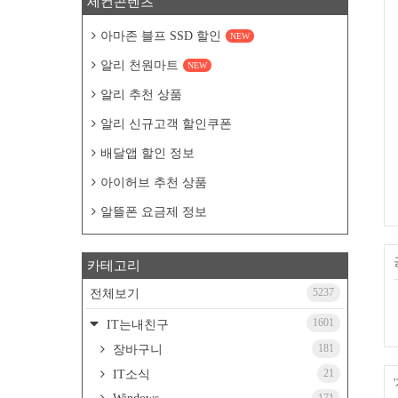
세컨콘텐츠
아마존 블프 SSD 할인
NEW
알리 천원마트
NEW
알리 추천 상품
알리 신규고객 할인쿠폰
배달앱 할인 정보
아이허브 추천 상품
알뜰폰 요금제 정보
카테고리
5237
전체보기
1601
IT는내친구
181
장바구니
21
IT소식