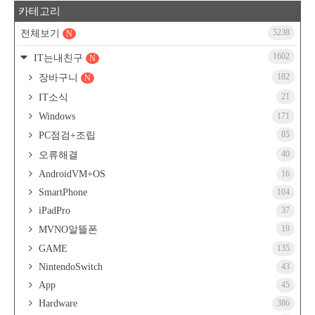
카테고리
5238
전체보기
N
1602
IT는내친구
N
182
장바구니
N
21
IT소식
Windows
171
85
PC점검+조립
40
오류해결
AndroidVM+OS
16
SmartPhone
104
iPadPro
37
19
MVNO알뜰폰
GAME
135
NintendoSwitch
43
App
45
Hardware
386