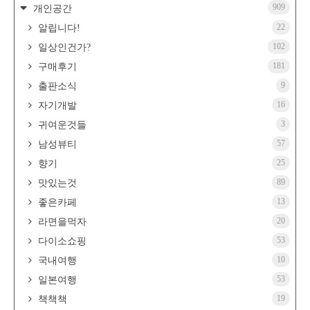
909
개인공간
22
알립니다!
102
일상인건가?
181
구매후기
9
출판소식
16
자기개발
3
귀여운것들
57
남성뷰티
25
향기
89
맛있는것
13
좋은카페
20
라면을먹자
53
다이소쇼핑
10
국내여행
53
일본여행
19
책책책