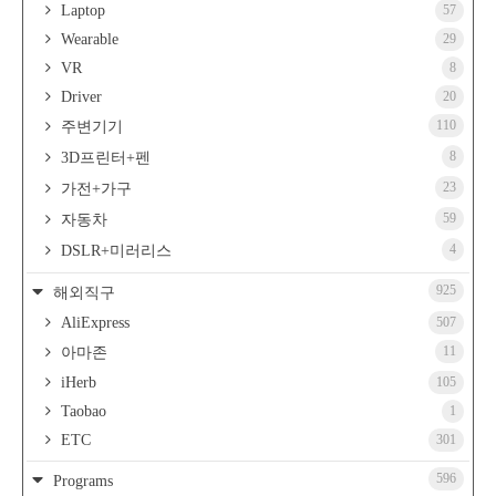
Laptop
57
Wearable
29
VR
8
Driver
20
110
주변기기
8
3D프린터+펜
23
가전+가구
59
자동차
4
DSLR+미러리스
925
해외직구
AliExpress
507
11
아마존
iHerb
105
Taobao
1
ETC
301
596
Programs