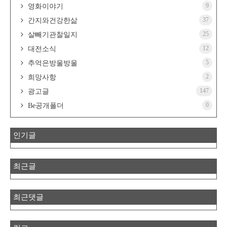
9
영화이야기
37
간지와건강한삶
25
살빼기관찰일지
12
대전소식
5
추억은방울방울
2
희망사항
147
광고글
0
Be공개폴더
인기글
최근글
최근댓글