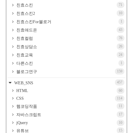
71
친효스킨
10
친효스킨2
1
친효스킨For블로거
43
친효애드온
76
친효컬럼
26
친효상담소
24
친효교육
1
다른스킨
159
블로그연구
457
WEB_SNS
HTML
60
CSS
114
11
웹코딩작품
17
자바스크립트
jQuery
10
15
유튜브