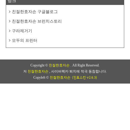
링크
친절한효자손 구글블로그
친절한효자손 브런치스토리
구라제거기
모두의 프린터
Copyright ©
친절한효자손
. All Right Reserved.
저
친절한효자손
, 사이버렉카 퇴치에 적극 동참합니다.
(친효스킨 v2.6.3)
Copyleft ©
친절한효자손