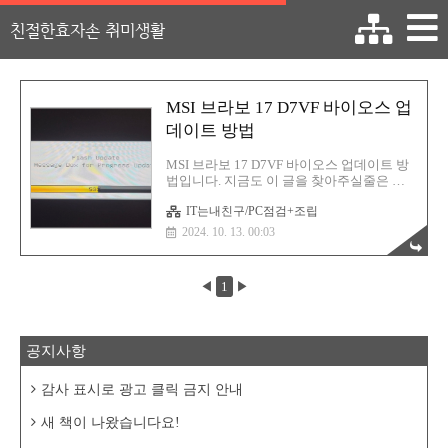
친절한효자손 취미생활
MSI 브라보 17 D7VF 바이오스 업
데이트 방법
MSI 브라보 17 D7VF 바이오스 업데이트 방
법입니다. 지금도 이 글을 찾아주실줄은 몰
랐네요;; 댓글로 알았습니다. 이유는 알 수 없
IT는내친구/PC점검+조립
지만 텍스트가 다 사라졌습니다. 따라서 최
대한 기억을 더듬어 재작성해 보겠습니다.
2024. 10. 13. 00:03
근데 사실 이미지만 보고 아마 따라하실 수
있을거라고 판단됩니다. 이렇게 자주 부팅
관련으로 블루스크린이 발생한다면 한번 바
◀
1
▶
이오스 업데이틀르 진행해 보시는 것도 방법
입니다. 만약 바이오스 업그레이드를 하고
포맷 후 윈도우 재설치를 해도 증상이 호전
되지 않는다면 하드웨어 고장을 의심해야 합
공지사항
니다. 그때는 공식 AS를 받아보셔야 합니다.
https://kr.msi.com/Laptop/Bravo-17-
D7VX/support?sub_product=Bravo-17-D7VF
감사 표시로 광고 클릭 금지 안내
MSI KoreaMSI는 메..
새 책이 나왔습니다요!