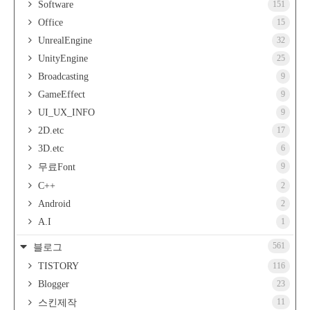
Software
151
Office
15
UnrealEngine
32
UnityEngine
25
Broadcasting
9
GameEffect
9
UI_UX_INFO
9
2D.etc
17
3D.etc
6
9
무료Font
C++
2
Android
2
A.I
1
561
블로그
TISTORY
116
Blogger
23
11
스킨제작