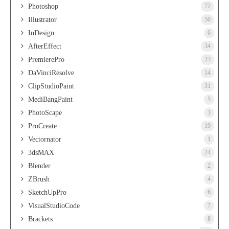
Photoshop
72
Illustrator
50
InDesign
6
AfterEffect
34
PremierePro
23
DaVinciResolve
14
ClipStudioPaint
31
MediBangPaint
5
PhotoScape
3
ProCreate
19
Vectornator
1
3dsMAX
24
Blender
2
ZBrush
4
SketchUpPro
6
VisualStudioCode
7
Brackets
8