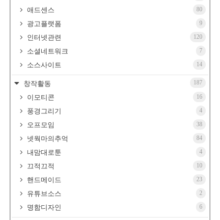
80
애드센스
9
광고플랫폼
120
인터넷관련
7
소셜네트워크
14
소스사이트
187
창작활동
16
이모티콘
4
풍경그리기
38
오프모임
84
넷웍마의추억
4
내맘대로툰
10
끄적끄적
23
핸드메이드
2
유튜브소스
6
명함디자인