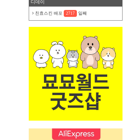
디데이
친효스킨 배포
2717
일째