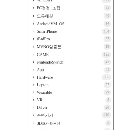
Windows
171
85
PC점검+조립
40
오류해결
AndroidVM+OS
16
SmartPhone
104
iPadPro
37
19
MVNO알뜰폰
GAME
135
NintendoSwitch
43
App
45
Hardware
386
Laptop
57
Wearable
29
VR
8
Driver
20
110
주변기기
8
3D프린터+펜