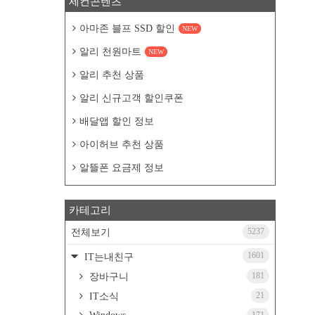
세컨콘텐츠
아마존 블프 SSD 할인
NEW
알리 천원마트
NEW
알리 추천 상품
알리 신규고객 할인쿠폰
배달앱 할인 정보
아이허브 추천 상품
알뜰폰 요금제 정보
카테고리
5237
전체보기
1601
IT는내친구
181
장바구니
21
IT소식