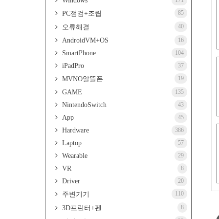
Windows
171
85
PC점검+조립
40
오류해결
AndroidVM+OS
16
SmartPhone
104
iPadPro
37
19
MVNO알뜰폰
GAME
135
NintendoSwitch
43
App
45
Hardware
386
Laptop
57
Wearable
29
VR
8
Driver
20
110
주변기기
8
3D프린터+펜