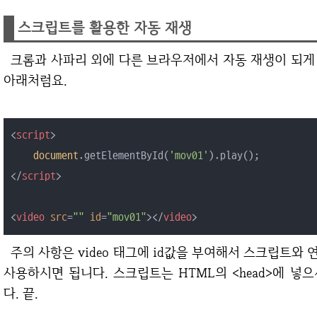
스크립트를 활용한 자동 재생
크롬과 사파리 외에 다른 브라우저에서 자동 재생이 되게 하려면 스크립트를 활용한 방법도 있습니다.
아래처럼요.
<
script
>
document
.getElementById(
'mov01'
</
script
>
<
video
src
=
""
id
=
"mov01"
>
</
video
>
주의 사항은 video 태그에 id값을 부여해서 스크립트와 연결시켜야 한다는 것입니다. 이것만 주의해서
사용하시면 됩니다. 스크립트는 HTML의 <head>에 넣으시
다. 끝.