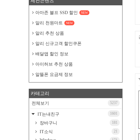
세컨콘텐츠
아마존 블프 SSD 할인
NEW
알리 천원마트
NEW
알리 추천 상품
알리 신규고객 할인쿠폰
배달앱 할인 정보
아이허브 추천 상품
알뜰폰 요금제 정보
카테고리
5237
전체보기
1601
IT는내친구
181
장바구니
21
IT소식