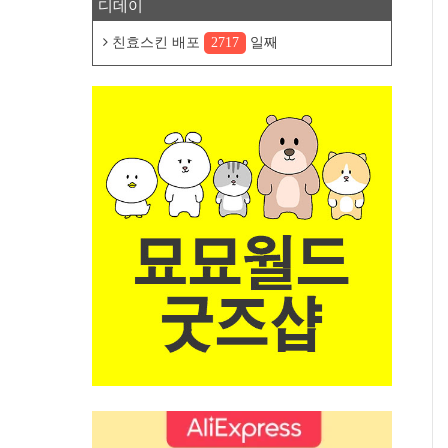
디데이
친효스킨 배포
2717
일째