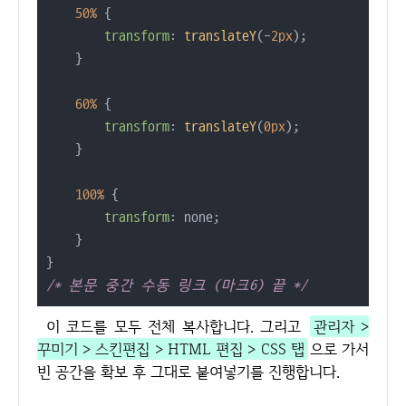
50%
 {

transform
: 
translateY
(-
2px
);

    }

60%
 {

transform
: 
translateY
(
0px
);

    }

100%
 {

transform
: none;

    }

/* 본문 중간 수동 링크 (마크6) 끝 */
이 코드를 모두 전체 복사합니다. 그리고
관리자 >
꾸미기 > 스킨편집 > HTML 편집 > CSS 탭
으로 가서
빈 공간을 확보 후 그대로 붙여넣기를 진행합니다.