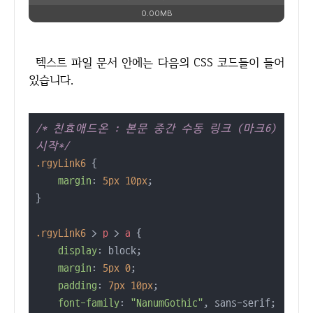
0.00MB
텍스트 파일 문서 안에는 다음의 CSS 코드들이 들어
있습니다.
/* 친효애드온 : 본문 중간 수동 링크 (마크6) 
시작*/
.rgyLink6
 {

margin
: 
5px
10px
;

}

.rgyLink6
 > 
p
 > 
a
 {

display
: block;

margin
: 
5px
0
;

padding
: 
7px
10px
;

font-family
: 
"NanumGothic"
, sans-serif;
