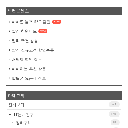
세컨콘텐츠
아마존 블프 SSD 할인
NEW
알리 천원마트
NEW
알리 추천 상품
알리 신규고객 할인쿠폰
배달앱 할인 정보
아이허브 추천 상품
알뜰폰 요금제 정보
카테고리
5237
전체보기
1601
IT는내친구
181
장바구니