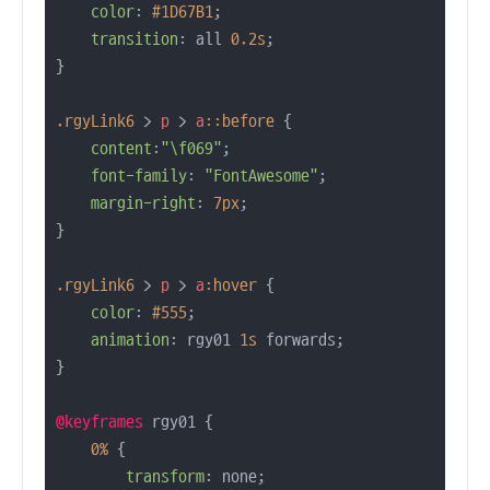
color
: 
#1D67B1
;

transition
: all 
0.2s
;

}

.rgyLink6
 > 
p
 > 
a
::before
 {

content
:
"\f069"
;

font-family
: 
"FontAwesome"
;

margin-right
: 
7px
;

}

.rgyLink6
 > 
p
 > 
a
:hover
 {

color
: 
#555
;

animation
: rgy01 
1s
 forwards;

}

@keyframes
 rgy01 {

0%
 {

transform
: none;
