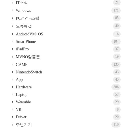
21
IT소식
Windows
171
85
PC점검+조립
40
오류해결
AndroidVM+OS
16
SmartPhone
104
iPadPro
37
19
MVNO알뜰폰
GAME
135
NintendoSwitch
43
App
45
Hardware
386
Laptop
57
Wearable
29
VR
8
Driver
20
110
주변기기