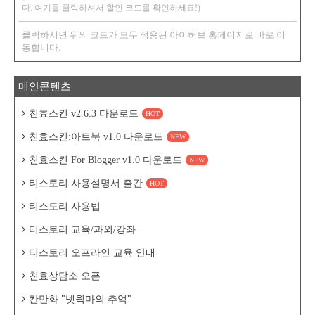
다. 여기를 클릭하셔서 할인 코드를 확인하세요!)
클릭하시면 위의 코드가 모두 적용된 아이허브 홈페이지로 바로 이
동합니다.
메인콘텐츠
친효스킨 v2.6.3 다운로드
HOT
친효스킨:아트북 v1.0 다운로드
NEW
친효스킨 For Blogger v1.0 다운로드
NEW
티스토리 사용설명서 출간
HOT
티스토리 사용법
티스토리 교육/과외/강좌
티스토리 오프라인 교육 안내
친효상담소 오픈
칸만화 "넷웍마의 추억"