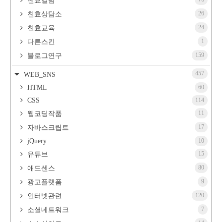
친효컬럼
26
친효상담소
24
친효교육
1
다른스킨
159
블로그연구
457
WEB_SNS
HTML
60
CSS
114
11
웹코딩작품
17
자바스크립트
jQuery
10
15
유튜브
80
애드센스
9
광고플랫폼
120
인터넷관련
7
소셜네트워크