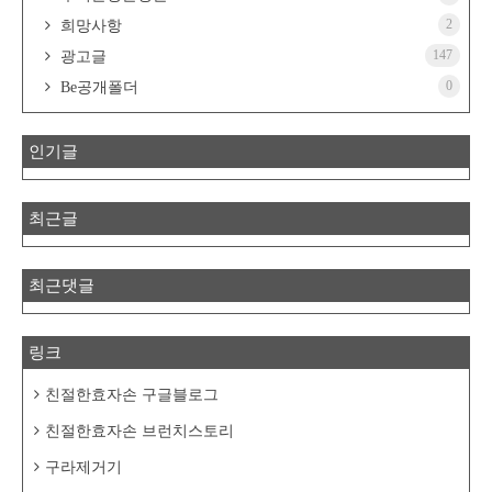
2
희망사항
147
광고글
0
Be공개폴더
인기글
최근글
최근댓글
링크
친절한효자손 구글블로그
친절한효자손 브런치스토리
구라제거기