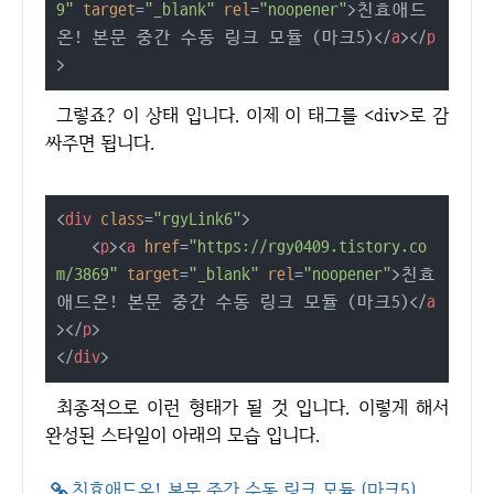
9"
target
=
"_blank"
rel
=
"noopener"
>
친효애드
온! 본문 중간 수동 링크 모듈 (마크5)
</
a
>
</
p
>
그렇죠? 이 상태 입니다. 이제 이 태그를 <div>로 감
싸주면 됩니다.
<
div
class
=
"rgyLink6"
>
<
p
>
<
a
href
=
"https://rgy0409.tistory.co
m/3869"
target
=
"_blank"
rel
=
"noopener"
>
친효
애드온! 본문 중간 수동 링크 모듈 (마크5)
</
a
>
</
p
>
</
div
>
최종적으로 이런 형태가 될 것 입니다. 이렇게 해서
완성된 스타일이 아래의 모습 입니다.
친효애드온! 본문 중간 수동 링크 모듈 (마크5)