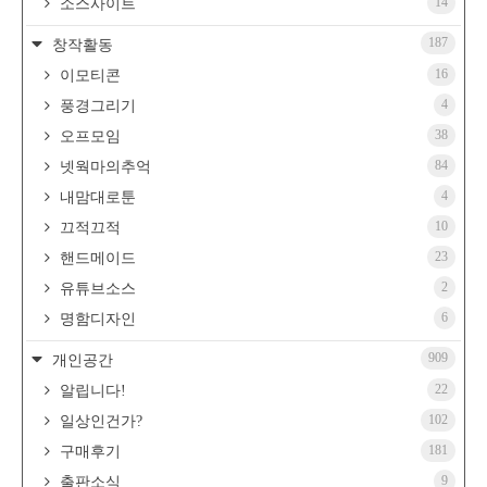
14
소스사이트
187
창작활동
16
이모티콘
4
풍경그리기
38
오프모임
84
넷웍마의추억
4
내맘대로툰
10
끄적끄적
23
핸드메이드
2
유튜브소스
6
명함디자인
909
개인공간
22
알립니다!
102
일상인건가?
181
구매후기
9
출판소식