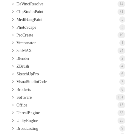
DaVinciResolve
14
ClipStudioPaint
31
MediBangPaint
5
PhotoScape
3
ProCreate
19
Vectornator
1
3dsMAX
24
Blender
2
ZBrush
4
SketchUpPro
6
VisualStudioCode
7
Brackets
8
Software
151
Office
15
UnrealEngine
32
UnityEngine
25
Broadcasting
9