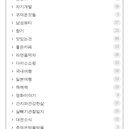
16
자기개발
3
귀여운것들
57
남성뷰티
25
향기
89
맛있는것
13
좋은카페
20
라면을먹자
53
다이소쇼핑
10
국내여행
53
일본여행
19
책책책
9
영화이야기
37
간지와건강한삶
25
살빼기관찰일지
12
대전소식
5
추억은방울방울