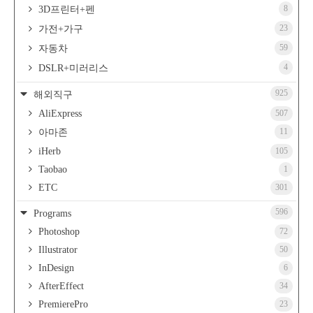
8
3D프린터+펜
23
가전+가구
59
자동차
4
DSLR+미러리스
925
해외직구
AliExpress
507
11
아마존
iHerb
105
Taobao
1
ETC
301
596
Programs
Photoshop
72
Illustrator
50
InDesign
6
AfterEffect
34
PremierePro
23