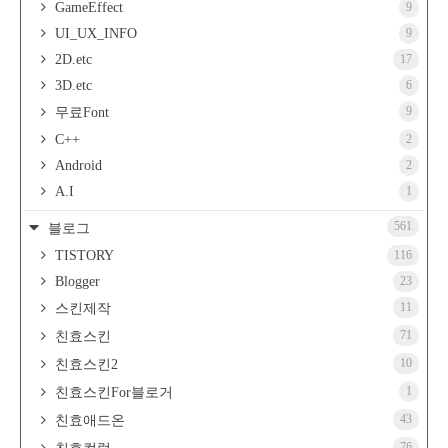
GameEffect
9
UI_UX_INFO
9
2D.etc
17
3D.etc
6
9
무료Font
C++
2
Android
2
A.I
1
561
블로그
TISTORY
116
Blogger
23
11
스킨제작
71
친효스킨
10
친효스킨2
1
친효스킨For블로거
43
친효애드온
76