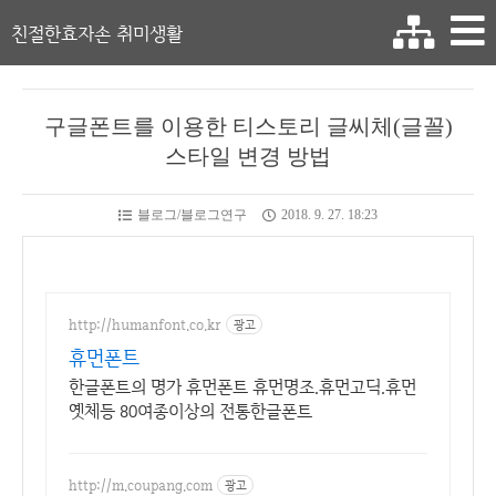
친절한효자손 취미생활
구글폰트를 이용한 티스토리 글씨체(글꼴)
스타일 변경 방법
블로그/블로그연구
2018. 9. 27. 18:23
http://humanfont.co.kr
광고
휴먼폰트
한글폰트의 명가 휴먼폰트 휴먼명조.휴먼고딕.휴먼
옛체등 80여종이상의 전통한글폰트
http://m.coupang.com
광고