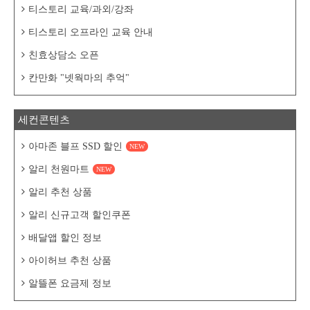
티스토리 교육/과외/강좌
티스토리 오프라인 교육 안내
친효상담소 오픈
칸만화 "넷웍마의 추억"
세컨콘텐츠
아마존 블프 SSD 할인
NEW
알리 천원마트
NEW
알리 추천 상품
알리 신규고객 할인쿠폰
배달앱 할인 정보
아이허브 추천 상품
알뜰폰 요금제 정보