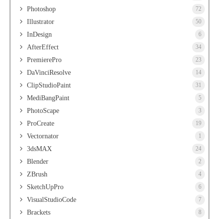
Photoshop
72
Illustrator
50
InDesign
6
AfterEffect
34
PremierePro
23
DaVinciResolve
14
ClipStudioPaint
31
MediBangPaint
5
PhotoScape
3
ProCreate
19
Vectornator
1
3dsMAX
24
Blender
2
ZBrush
4
SketchUpPro
6
VisualStudioCode
7
Brackets
8