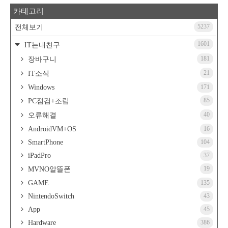
카테고리
5237
전체보기
1601
IT는내친구
181
장바구니
21
IT소식
Windows
171
85
PC점검+조립
40
오류해결
AndroidVM+OS
16
SmartPhone
104
iPadPro
37
19
MVNO알뜰폰
GAME
135
NintendoSwitch
43
App
45
Hardware
386