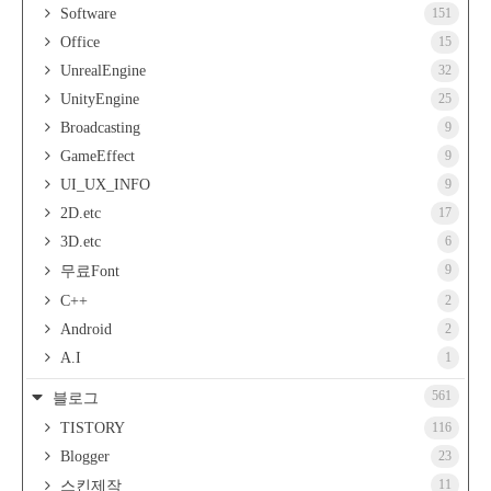
Software
151
Office
15
UnrealEngine
32
UnityEngine
25
Broadcasting
9
GameEffect
9
UI_UX_INFO
9
2D.etc
17
3D.etc
6
9
무료Font
C++
2
Android
2
A.I
1
561
블로그
TISTORY
116
Blogger
23
11
스킨제작