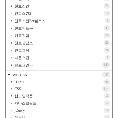
71
친효스킨
10
친효스킨2
1
친효스킨For블로거
43
친효애드온
76
친효컬럼
26
친효상담소
24
친효교육
1
다른스킨
159
블로그연구
457
WEB_SNS
HTML
60
CSS
114
11
웹코딩작품
17
자바스크립트
jQuery
10
15
유튜브