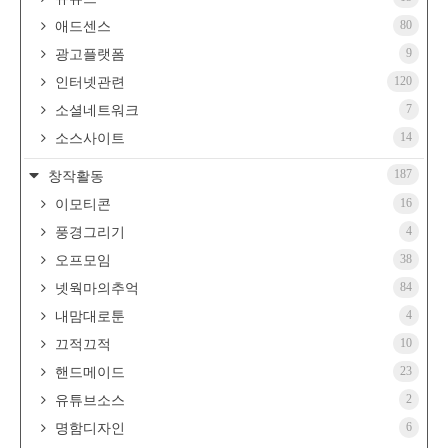
80
애드센스
9
광고플랫폼
120
인터넷관련
7
소셜네트워크
14
소스사이트
187
창작활동
16
이모티콘
4
풍경그리기
38
오프모임
84
넷웍마의추억
4
내맘대로툰
10
끄적끄적
23
핸드메이드
2
유튜브소스
6
명함디자인