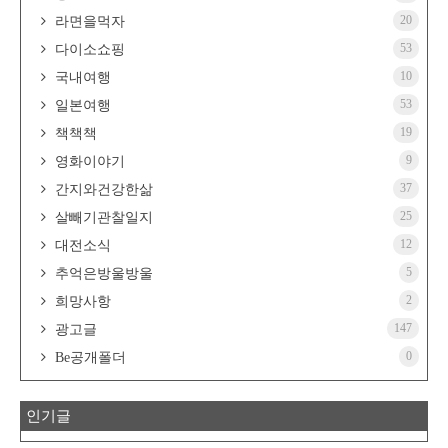
20
라면을먹자
53
다이소쇼핑
10
국내여행
53
일본여행
19
책책책
9
영화이야기
37
간지와건강한삶
25
살빼기관찰일지
12
대전소식
5
추억은방울방울
2
희망사항
147
광고글
0
Be공개폴더
인기글