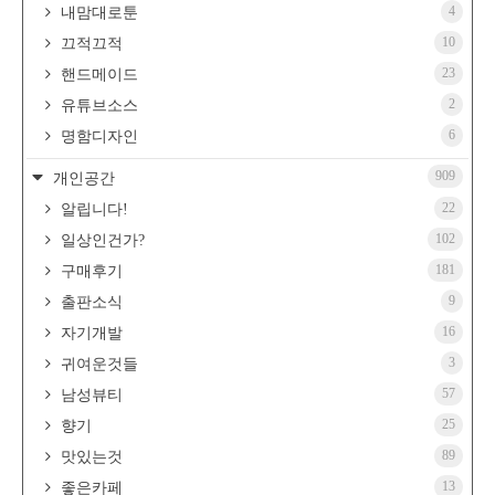
4
내맘대로툰
10
끄적끄적
23
핸드메이드
2
유튜브소스
6
명함디자인
909
개인공간
22
알립니다!
102
일상인건가?
181
구매후기
9
출판소식
16
자기개발
3
귀여운것들
57
남성뷰티
25
향기
89
맛있는것
13
좋은카페