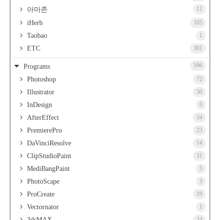
11
아마존
iHerb
105
Taobao
1
ETC
301
596
Programs
Photoshop
72
Illustrator
50
InDesign
6
AfterEffect
34
PremierePro
23
DaVinciResolve
14
ClipStudioPaint
31
MediBangPaint
5
PhotoScape
3
ProCreate
19
Vectornator
1
3dsMAX
24