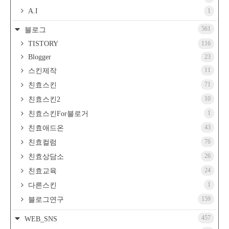
A.I
1
561
블로그
TISTORY
116
Blogger
23
11
스킨제작
71
친효스킨
10
친효스킨2
1
친효스킨For블로거
43
친효애드온
76
친효컬럼
26
친효상담소
24
친효교육
1
다른스킨
159
블로그연구
457
WEB_SNS