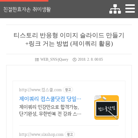
친절한효자손 취미생활
티스토리 반응형 이미지 슬라이드 만들기
+링크 거는 방법 (제이쿼리 활용)
WEB_SNS/jQuery
2018. 2. 8. 00:05
http://www.컴스쿨.com
광고
제이쿼리 컴스쿨닷컴 당일
신청&결제시 기프티콘!
제이쿼리 인강만으로 합격가능,
단기완성, 무한반복 전 강좌 스마
트폰 학습가능
http://www.sixshop.com
광고