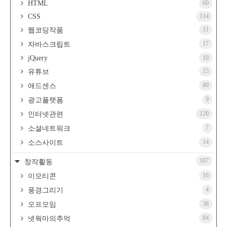
HTML
60
CSS
114
11
웹코딩작품
17
자바스크립트
jQuery
10
15
유튜브
80
애드센스
9
광고플랫폼
120
인터넷관련
7
소셜네트워크
14
소스사이트
187
창작활동
16
이모티콘
4
풍경그리기
38
오프모임
84
넷웍마의추억