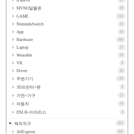
iPadPro
37
19
MVNO알뜰폰
GAME
135
NintendoSwitch
43
App
45
Hardware
386
Laptop
57
Wearable
29
VR
8
Driver
20
110
주변기기
8
3D프린터+펜
23
가전+가구
59
자동차
4
DSLR+미러리스
925
해외직구
AliExpress
507