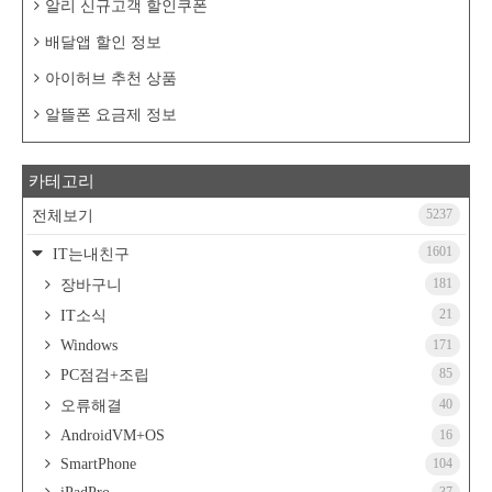
알리 신규고객 할인쿠폰
배달앱 할인 정보
아이허브 추천 상품
알뜰폰 요금제 정보
카테고리
5237
전체보기
1601
IT는내친구
181
장바구니
21
IT소식
Windows
171
85
PC점검+조립
40
오류해결
AndroidVM+OS
16
SmartPhone
104