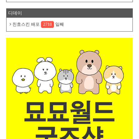
디데이
친효스킨 배포
2718
일째