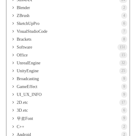
Blender
2
ZBrush
4
SketchUpPro
6
VisualStudioCode
7
Brackets
8
Software
151
Office
15
UnrealEngine
32
UnityEngine
25
Broadcasting
9
GameEffect
9
UI_UX_INFO
9
2D.etc
17
3D.etc
6
9
무료Font
C++
2
Android
2