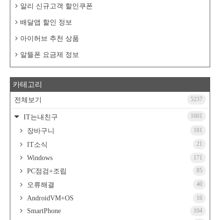
알리 신규고객 할인쿠폰
배달앱 할인 정보
아이허브 추천 상품
알뜰폰 요금제 정보
카테고리
5237
전체보기
1601
IT는내친구
181
장바구니
21
IT소식
Windows
171
85
PC점검+조립
40
오류해결
AndroidVM+OS
16
SmartPhone
104