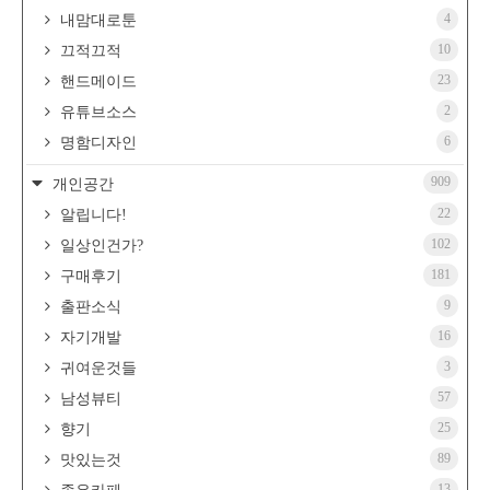
4
내맘대로툰
10
끄적끄적
23
핸드메이드
2
유튜브소스
6
명함디자인
909
개인공간
22
알립니다!
102
일상인건가?
181
구매후기
9
출판소식
16
자기개발
3
귀여운것들
57
남성뷰티
25
향기
89
맛있는것
13