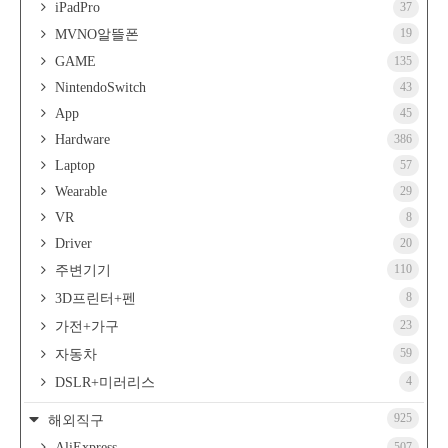
iPadPro
37
19
MVNO알뜰폰
GAME
135
NintendoSwitch
43
App
45
Hardware
386
Laptop
57
Wearable
29
VR
8
Driver
20
110
주변기기
8
3D프린터+펜
23
가전+가구
59
자동차
4
DSLR+미러리스
925
해외직구
AliExpress
507