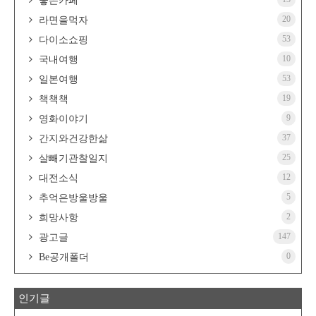
좋은카페
20
라면을먹자
53
다이소쇼핑
10
국내여행
53
일본여행
19
책책책
9
영화이야기
37
간지와건강한삶
25
살빼기관찰일지
12
대전소식
5
추억은방울방울
2
희망사항
147
광고글
0
Be공개폴더
인기글