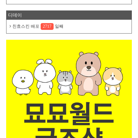
디데이
친효스킨 배포
2717
일째