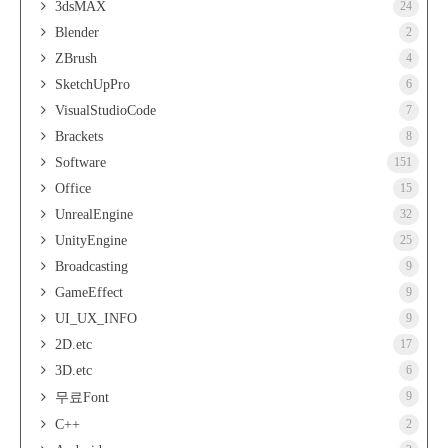
3dsMAX
24
Blender
2
ZBrush
4
SketchUpPro
6
VisualStudioCode
7
Brackets
8
Software
151
Office
15
UnrealEngine
32
UnityEngine
25
Broadcasting
9
GameEffect
9
UI_UX_INFO
9
2D.etc
17
3D.etc
6
9
무료Font
C++
2