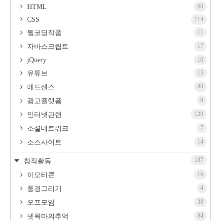
HTML
60
CSS
114
11
웹코딩작품
17
자바스크립트
jQuery
10
15
유튜브
80
애드센스
9
광고플랫폼
120
인터넷관련
7
소셜네트워크
14
소스사이트
187
창작활동
16
이모티콘
4
풍경그리기
38
오프모임
84
넷웍마의추억