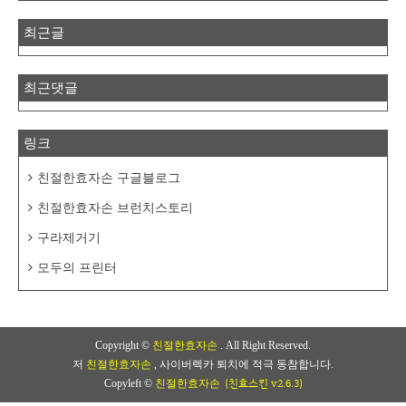
최근글
최근댓글
링크
친절한효자손 구글블로그
친절한효자손 브런치스토리
구라제거기
모두의 프린터
Copyright ©
친절한효자손
. All Right Reserved.
저
친절한효자손
, 사이버렉카 퇴치에 적극 동참합니다.
(친효스킨 v2.6.3)
Copyleft ©
친절한효자손