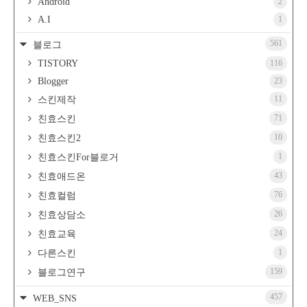
Android
2
A.I
1
561
블로그
TISTORY
116
Blogger
23
11
스킨제작
71
친효스킨
10
친효스킨2
1
친효스킨For블로거
43
친효애드온
76
친효컬럼
26
친효상담소
24
친효교육
1
다른스킨
159
블로그연구
457
WEB_SNS