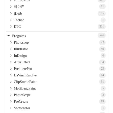
11
아마존
iHerb
105
Taobao
1
ETC
301
596
Programs
Photoshop
72
Illustrator
50
InDesign
6
AfterEffect
34
PremierePro
23
DaVinciResolve
14
ClipStudioPaint
31
MediBangPaint
5
PhotoScape
3
ProCreate
19
Vectornator
1