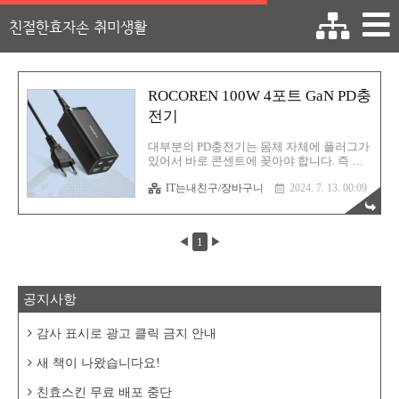
친절한효자손 취미생활
ROCOREN 100W 4포트 GaN PD충
전기
대부분의 PD충전기는 몸체 자체에 플러그가
있어서 바로 콘센트에 꽂아야 합니다. 즉 본
체가 플러그에 그대로 꽂혀야 하는 구조죠.
IT는내친구/장바구니
2024. 7. 13. 00:09
평소라면 딱히 큰 문제는 없을 수 있는데 만
약 공공 장소라면? 하필 콘센트가 비스듬한
타입이 아닌, 나란히 있는 타입이라면? 뭔 소
린지 모르시겠다고요? 자! 충전기에 바로 플
◀
1
▶
러그가 있는 타입은 오른쪽은 장착하기가 수
월합니다. 비스듬히 장착하기에 충전기끼리
서로 간섭을 안 하죠. 하지만! 왼쪽 플러그의
경우에는 곤란한 상황이 발생할 수 있죠. PD
공지사항
충전기가 작으면 상관없는데 애플 맥 정품
충전기처럼 길죽한 타입이라면 한 쪽만 장착
할 수 있을거에요. 따라서 본체에 바로 플러
감사 표시로 광고 클릭 금지 안내
그가 있는 타입의 PD충전기는 때로는 콘센
트에 꼽지 못 할 수도 있습니다. 베이스어스
새 책이 나왔습니다요!
4포트 100W GaN2..
친효스킨 무료 배포 중단