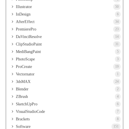
Illustrator
50
InDesign
6
AfterEffect
34
PremierePro
23
DaVinciResolve
14
ClipStudioPaint
31
MediBangPaint
5
PhotoScape
3
ProCreate
19
Vectornator
1
3dsMAX
24
Blender
2
ZBrush
4
SketchUpPro
6
VisualStudioCode
7
Brackets
8
Software
151