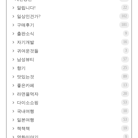
22
알립니다!
102
일상인건가?
181
구매후기
9
출판소식
16
자기개발
3
귀여운것들
57
남성뷰티
25
향기
89
맛있는것
13
좋은카페
20
라면을먹자
53
다이소쇼핑
10
국내여행
53
일본여행
19
책책책
9
영화이야기