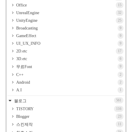
Office
15
UnrealEngine
32
UnityEngine
25
Broadcasting
9
GameEffect
9
UI_UX_INFO
9
2D.etc
17
3D.etc
6
9
무료Font
C++
2
Android
2
A.I
1
561
블로그
TISTORY
116
Blogger
23
11
스킨제작