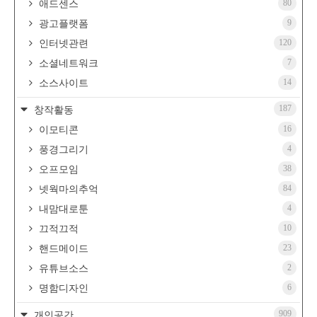
80
애드센스
9
광고플랫폼
120
인터넷관련
7
소셜네트워크
14
소스사이트
187
창작활동
16
이모티콘
4
풍경그리기
38
오프모임
84
넷웍마의추억
4
내맘대로툰
10
끄적끄적
23
핸드메이드
2
유튜브소스
6
명함디자인
909
개인공간