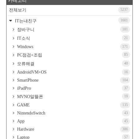
카테고리
5237
전체보기
1601
IT는내친구
181
장바구니
21
IT소식
Windows
171
85
PC점검+조립
40
오류해결
AndroidVM+OS
16
SmartPhone
104
iPadPro
37
19
MVNO알뜰폰
GAME
135
NintendoSwitch
43
App
45
Hardware
386
Laptop
57