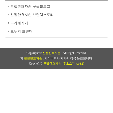
친절한효자손 구글블로그
친절한효자손 브런치스토리
구라제거기
모두의 프린터
Copyright ©
친절한효자손
. All Right Reserved.
저
친절한효자손
, 사이버렉카 퇴치에 적극 동참합니다.
(친효스킨 v2.6.3)
Copyleft ©
친절한효자손