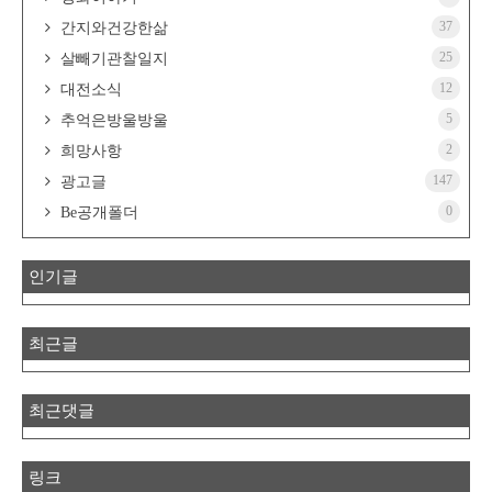
37
간지와건강한삶
25
살빼기관찰일지
12
대전소식
5
추억은방울방울
2
희망사항
147
광고글
0
Be공개폴더
인기글
최근글
최근댓글
링크