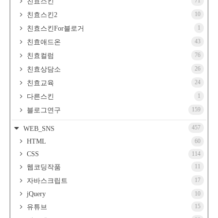
71
친효스킨
10
친효스킨2
1
친효스킨For블로거
43
친효애드온
76
친효컬럼
26
친효상담소
24
친효교육
1
다른스킨
159
블로그연구
457
WEB_SNS
HTML
60
CSS
114
11
웹코딩작품
17
자바스크립트
jQuery
10
15
유튜브