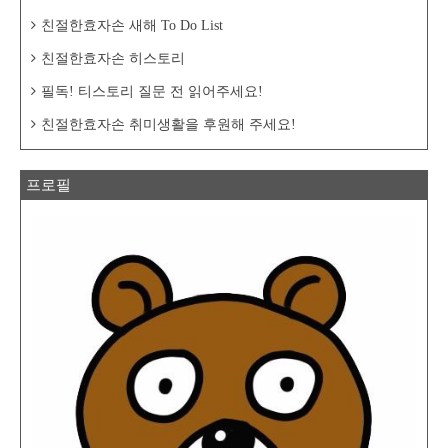
친절한효자손 새해 To Do List
친절한효자손 히스토리
필독! 티스토리 질문 전 읽어주세요!
친절한효자손 취미생활을 후원해 주세요!
프로필