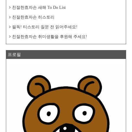
친절한효자손 새해 To Do List
친절한효자손 히스토리
필독! 티스토리 질문 전 읽어주세요!
친절한효자손 취미생활을 후원해 주세요!
프로필