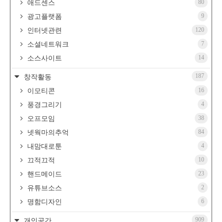
80
애드센스
9
광고플랫폼
120
인터넷관련
7
소셜네트워크
14
소스사이트
187
창작활동
16
이모티콘
4
풍경그리기
38
오프모임
84
넷웍마의추억
4
내맘대로툰
10
끄적끄적
23
핸드메이드
2
유튜브소스
6
명함디자인
909
개인공간