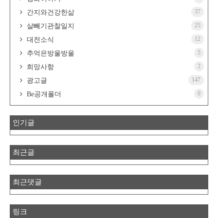
37
간지와건강한삶
25
살빼기관찰일지
12
대전소식
5
추억은방울방울
2
희망사항
147
광고글
0
Be공개폴더
인기글
최근글
최근댓글
링크