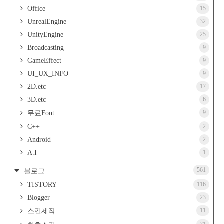
Office
15
UnrealEngine
32
UnityEngine
25
Broadcasting
9
GameEffect
9
UI_UX_INFO
9
2D.etc
17
3D.etc
6
9
무료Font
C++
2
Android
2
A.I
1
561
블로그
TISTORY
116
Blogger
23
11
스킨제작