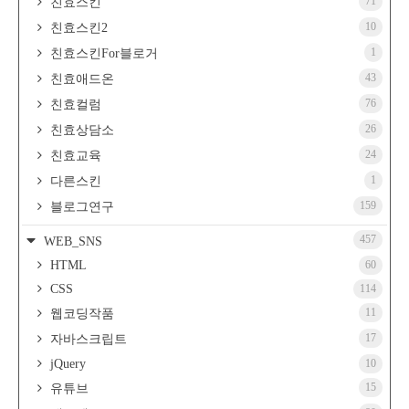
71
친효스킨
10
친효스킨2
1
친효스킨For블로거
43
친효애드온
76
친효컬럼
26
친효상담소
24
친효교육
1
다른스킨
159
블로그연구
457
WEB_SNS
HTML
60
CSS
114
11
웹코딩작품
17
자바스크립트
jQuery
10
15
유튜브