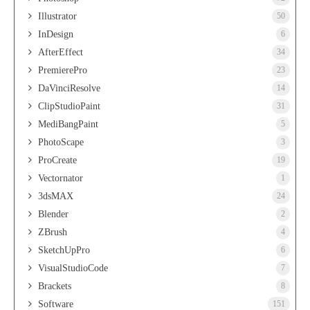
Illustrator
50
InDesign
6
AfterEffect
34
PremierePro
23
DaVinciResolve
14
ClipStudioPaint
31
MediBangPaint
5
PhotoScape
3
ProCreate
19
Vectornator
1
3dsMAX
24
Blender
2
ZBrush
4
SketchUpPro
6
VisualStudioCode
7
Brackets
8
Software
151