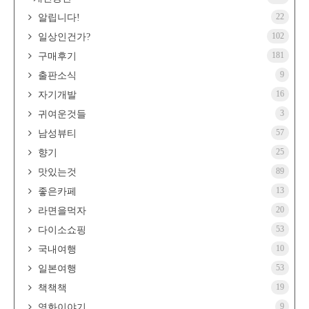
22
알립니다!
102
일상인건가?
181
구매후기
9
출판소식
16
자기개발
3
귀여운것들
57
남성뷰티
25
향기
89
맛있는것
13
좋은카페
20
라면을먹자
53
다이소쇼핑
10
국내여행
53
일본여행
19
책책책
9
영화이야기