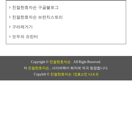
친절한효자손 구글블로그
친절한효자손 브런치스토리
구라제거기
모두의 프린터
Copyright ©
친절한효자손
. All Right Reserved.
저
친절한효자손
, 사이버렉카 퇴치에 적극 동참합니다.
(친효스킨 v2.6.3)
Copyleft ©
친절한효자손