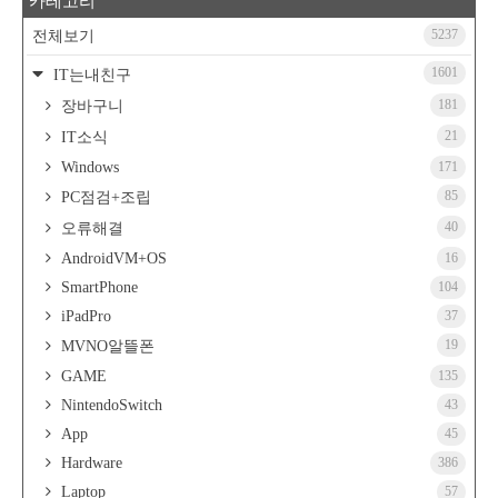
카테고리
5237
전체보기
1601
IT는내친구
181
장바구니
21
IT소식
Windows
171
85
PC점검+조립
40
오류해결
AndroidVM+OS
16
SmartPhone
104
iPadPro
37
19
MVNO알뜰폰
GAME
135
NintendoSwitch
43
App
45
Hardware
386
Laptop
57