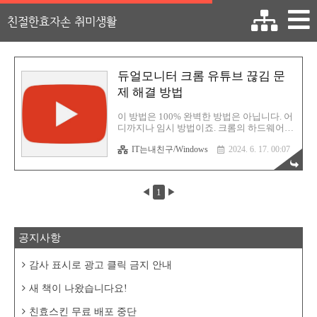
친절한효자손 취미생활
듀얼모니터 크롬 유튜브 끊김 문
제 해결 방법
이 방법은 100% 완벽한 방법은 아닙니다. 어
디까지나 임시 방법이죠. 크롬의 하드웨어
가속을 OFF 시키는 것이기 때문에 이로 인해
IT는내친구/Windows
2024. 6. 17. 00:07
서 발생하는 후유증은 4K 영상의 프레임 드
랍 가능성입니다. 따라서 어차피 듀얼 모니
터로 사용하는데 게임이 목적이라면 사실 딱
히 영상보다는 소리가 끊기지 않아야 한다고
◀
1
▶
생각합니다. 사운드 부분은 딜레이가 없어
요. 영상이 문제죠. 제 경우에는 데스티니 가
디언즈를 할 때 이런 문제가 발생하는 편입
니다. 유튜브 영상이 엄청 끊겨요. 소리는 그
공지사항
대로고요. 영상이 막 밀려 나오기도 하고요.
이런 경우에 이 방법을 사용하면 확실히 효
과가 있습니다. (본 내용은 크롬 브라우저를
감사 표시로 광고 클릭 금지 안내
기준으로 하고 있음) 크롬 브라우저를 실행
합니다. 우측 상단에 있는 메뉴 버튼을 눌러
새 책이 나왔습니다요!
설정으로 들어갑니다. 왼쪽..
친효스킨 무료 배포 중단