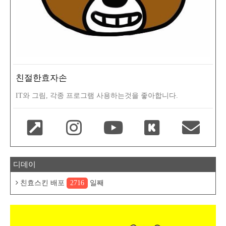
친절한효자손
IT와 그림, 각종 프로그램 사용하는것을 좋아합니다.
디데이
친효스킨 배포
2716
일째