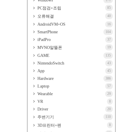
Windows
171
85
PC점검+조립
40
오류해결
AndroidVM+OS
16
SmartPhone
104
iPadPro
37
19
MVNO알뜰폰
GAME
135
NintendoSwitch
43
App
45
Hardware
386
Laptop
57
Wearable
29
VR
8
Driver
20
110
주변기기
8
3D프린터+펜