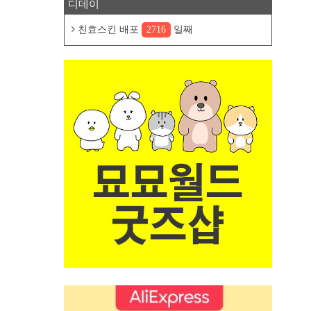
디데이
친효스킨 배포
2716
일째