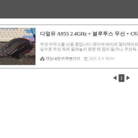
다얼유 A955 2.4GHz + 블루투스 무선 + C
무선 마우스를 사용 중입니다. 레이저 바이퍼 얼티메이트
실수로 무선 독에 올려놓지 못한 채 잠이 들거나, 무선
나 등등... 이런 주요 원인으로 다음 날 PC를 사용하다
IT는내친구/주변기기
2023. 8. 9. 00:04
우에는 다시 충전을 시키고 임시 방편으로 유선 마우스를
다. 솔직히 불편하죠. 그래서 이 불편함을 종결시키고자 
더 마련한다면?!' 그렇습니다. 그렇게해서 다얼유 A955
하고 싶었던 ..
◀
1
▶