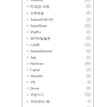
Windows
171
85
PC점검+조립
40
오류해결
AndroidVM+OS
16
SmartPhone
104
iPadPro
37
19
MVNO알뜰폰
GAME
135
NintendoSwitch
43
App
45
Hardware
386
Laptop
57
Wearable
29
VR
8
Driver
20
110
주변기기
8
3D프린터+펜