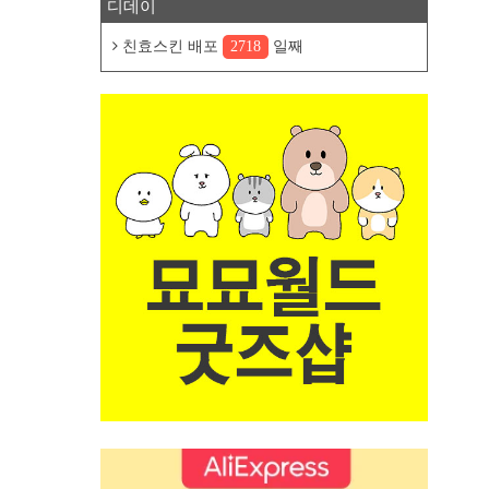
디데이
친효스킨 배포
2718
일째