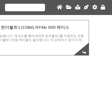
썬더볼트3 (USB4) NVMe SSD 케이스
능합니다. 제속도를 뽑아내려면 썬더볼트3를 지원하는 전용
 썬더볼트3 전용 케이블도 필요합니다. 이 삼박자가 맞아야 제속
도 연결하는 단자가 어디냐에 따라 성능이 바뀝니다. 보통은 성
페이스가 성능이 올라가는건 불가능 하기 때문이죠. 반면 성능
 수 있는 것입니다. ACASIS USB 4.0 SSD 케이스
?aff_fcid=a67cb1a44a9f..