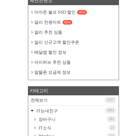
세컨콘텐츠
아마존 블프 SSD 할인
NEW
알리 천원마트
NEW
알리 추천 상품
알리 신규고객 할인쿠폰
배달앱 할인 정보
아이허브 추천 상품
알뜰폰 요금제 정보
카테고리
5237
전체보기
1601
IT는내친구
181
장바구니
21
IT소식