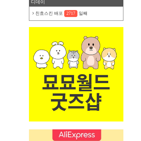
디데이
친효스킨 배포
2717
일째