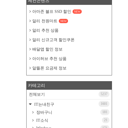
세컨콘텐츠
아마존 블프 SSD 할인
NEW
알리 천원마트
NEW
알리 추천 상품
알리 신규고객 할인쿠폰
배달앱 할인 정보
아이허브 추천 상품
알뜰폰 요금제 정보
카테고리
5237
전체보기
1601
IT는내친구
181
장바구니
21
IT소식