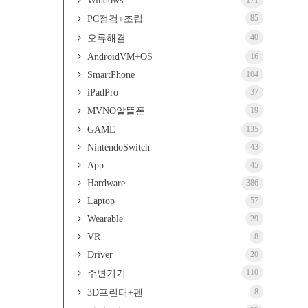
Windows
171
85
PC점검+조립
40
오류해결
AndroidVM+OS
16
SmartPhone
104
iPadPro
37
19
MVNO알뜰폰
GAME
135
NintendoSwitch
43
App
45
Hardware
386
Laptop
57
Wearable
29
VR
8
Driver
20
110
주변기기
8
3D프린터+펜