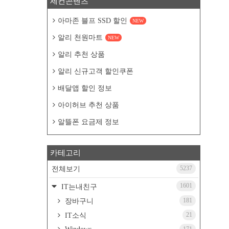
세컨콘텐츠
아마존 블프 SSD 할인
NEW
알리 천원마트
NEW
알리 추천 상품
알리 신규고객 할인쿠폰
배달앱 할인 정보
아이허브 추천 상품
알뜰폰 요금제 정보
카테고리
5237
전체보기
1601
IT는내친구
181
장바구니
21
IT소식