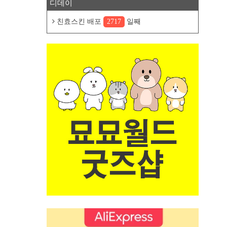
디데이
친효스킨 배포
2717
일째