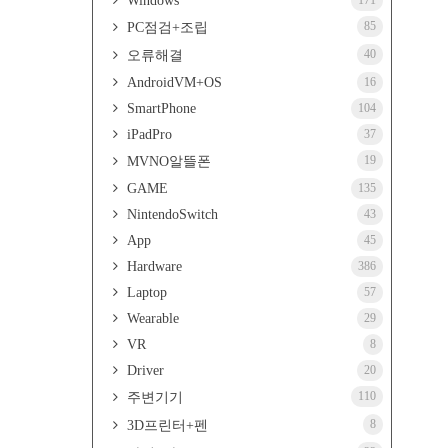
Windows
171
85
PC점검+조립
40
오류해결
AndroidVM+OS
16
SmartPhone
104
iPadPro
37
19
MVNO알뜰폰
GAME
135
NintendoSwitch
43
App
45
Hardware
386
Laptop
57
Wearable
29
VR
8
Driver
20
110
주변기기
8
3D프린터+펜