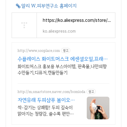
알리 W.피부연구소 홈페이지
https://ko.aliexpress.com/store/1103613865?spm=a2g0o.detail.1000013.1.5c74dhdCdhdCYv
ko.aliexpress.com
http://www.sooplace.com
광고
수플레이스 화이트머스크 에센셜오일,프래그
런스오일
화이트머스크 홍보용 부스아이템, 판촉물,나만의향
수만들기,디퓨저,캔들만들기
http://m.smartstore.naver.com/bomioda
광고
자연유래 두피샴푸 봄이오다
두피케어 10년연속 빅파워샵
싹-감기는 상쾌함! 두피 깊숙이
맑아지는 청량감, 쓸수록 편안해
지는 건강한 케어