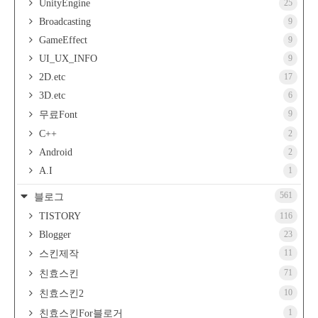
UnityEngine
25
Broadcasting
9
GameEffect
9
UI_UX_INFO
9
2D.etc
17
3D.etc
6
9
무료Font
C++
2
Android
2
A.I
1
561
블로그
TISTORY
116
Blogger
23
11
스킨제작
71
친효스킨
10
친효스킨2
1
친효스킨For블로거