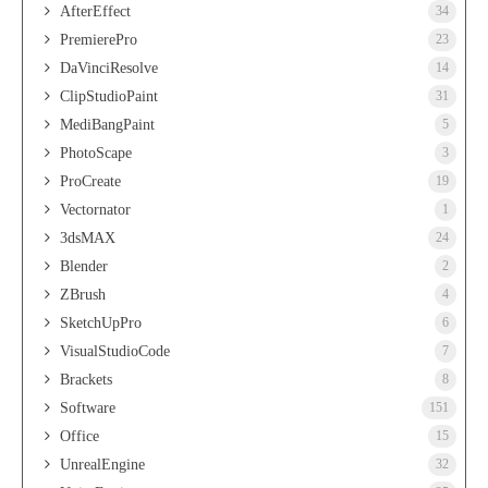
AfterEffect
34
PremierePro
23
DaVinciResolve
14
ClipStudioPaint
31
MediBangPaint
5
PhotoScape
3
ProCreate
19
Vectornator
1
3dsMAX
24
Blender
2
ZBrush
4
SketchUpPro
6
VisualStudioCode
7
Brackets
8
Software
151
Office
15
UnrealEngine
32