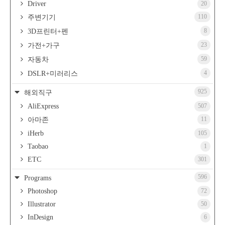
Driver
20
110
주변기기
8
3D프린터+펜
23
가전+가구
59
자동차
4
DSLR+미러리스
925
해외직구
AliExpress
507
11
아마존
iHerb
105
Taobao
1
ETC
301
596
Programs
Photoshop
72
Illustrator
50
InDesign
6