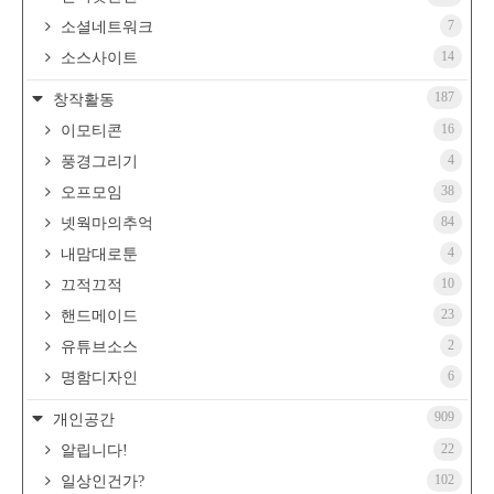
7
소셜네트워크
14
소스사이트
187
창작활동
16
이모티콘
4
풍경그리기
38
오프모임
84
넷웍마의추억
4
내맘대로툰
10
끄적끄적
23
핸드메이드
2
유튜브소스
6
명함디자인
909
개인공간
22
알립니다!
102
일상인건가?