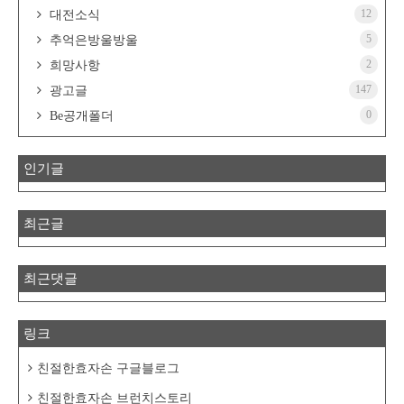
12
대전소식
5
추억은방울방울
2
희망사항
147
광고글
0
Be공개폴더
인기글
최근글
최근댓글
링크
친절한효자손 구글블로그
친절한효자손 브런치스토리