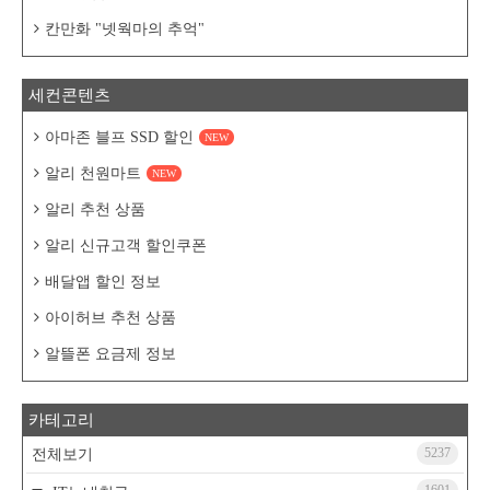
칸만화 "넷웍마의 추억"
세컨콘텐츠
아마존 블프 SSD 할인
NEW
알리 천원마트
NEW
알리 추천 상품
알리 신규고객 할인쿠폰
배달앱 할인 정보
아이허브 추천 상품
알뜰폰 요금제 정보
카테고리
5237
전체보기