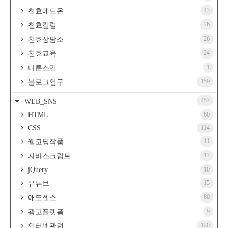
43
친효애드온
76
친효컬럼
26
친효상담소
24
친효교육
1
다른스킨
159
블로그연구
457
WEB_SNS
HTML
60
CSS
114
11
웹코딩작품
17
자바스크립트
jQuery
10
15
유튜브
80
애드센스
9
광고플랫폼
120
인터넷관련