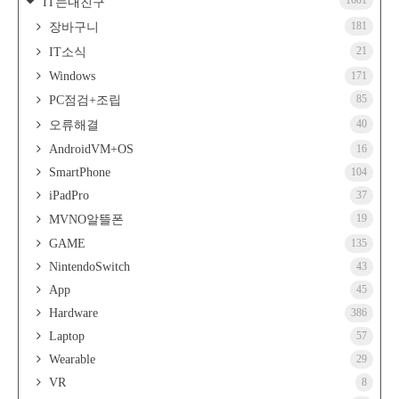
1601
IT는내친구
181
장바구니
21
IT소식
Windows
171
85
PC점검+조립
40
오류해결
AndroidVM+OS
16
SmartPhone
104
iPadPro
37
19
MVNO알뜰폰
GAME
135
NintendoSwitch
43
App
45
Hardware
386
Laptop
57
Wearable
29
VR
8