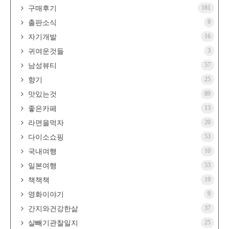
181
구매후기
9
출판소식
16
자기개발
3
귀여운것들
57
남성뷰티
25
향기
89
맛있는것
13
좋은카페
20
라면을먹자
53
다이소쇼핑
10
국내여행
53
일본여행
19
책책책
9
영화이야기
37
간지와건강한삶
25
살빼기관찰일지