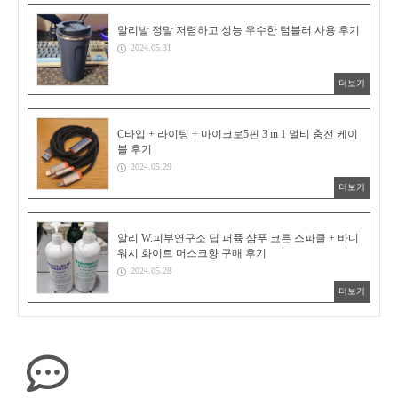
알리발 정말 저렴하고 성능 우수한 텀블러 사용 후기
2024.05.31
더보기
C타입 + 라이팅 + 마이크로5핀 3 in 1 멀티 충전 케이
블 후기
2024.05.29
더보기
알리 W.피부연구소 딥 퍼퓸 샴푸 코튼 스파클 + 바디
워시 화이트 머스크향 구매 후기
2024.05.28
더보기