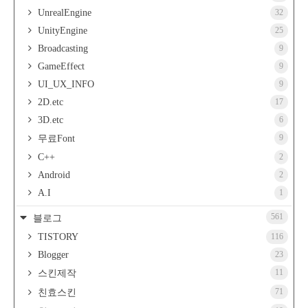
UnrealEngine
32
UnityEngine
25
Broadcasting
9
GameEffect
9
UI_UX_INFO
9
2D.etc
17
3D.etc
6
9
무료Font
C++
2
Android
2
A.I
1
561
블로그
TISTORY
116
Blogger
23
11
스킨제작
71
친효스킨