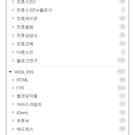
10
친효스킨2
1
친효스킨For블로거
43
친효애드온
76
친효컬럼
26
친효상담소
24
친효교육
1
다른스킨
159
블로그연구
457
WEB_SNS
HTML
60
CSS
114
11
웹코딩작품
17
자바스크립트
jQuery
10
15
유튜브
80
애드센스