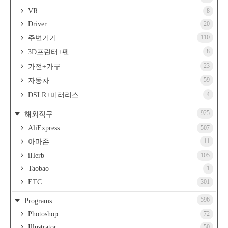
VR
8
Driver
20
110
주변기기
8
3D프린터+펜
23
가전+가구
59
자동차
4
DSLR+미러리스
925
해외직구
AliExpress
507
11
아마존
iHerb
105
Taobao
1
ETC
301
596
Programs
Photoshop
72
Illustrator
50