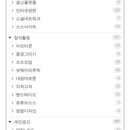
9
광고플랫폼
120
인터넷관련
7
소셜네트워크
14
소스사이트
187
창작활동
16
이모티콘
4
풍경그리기
38
오프모임
84
넷웍마의추억
4
내맘대로툰
10
끄적끄적
23
핸드메이드
2
유튜브소스
6
명함디자인
909
개인공간
22