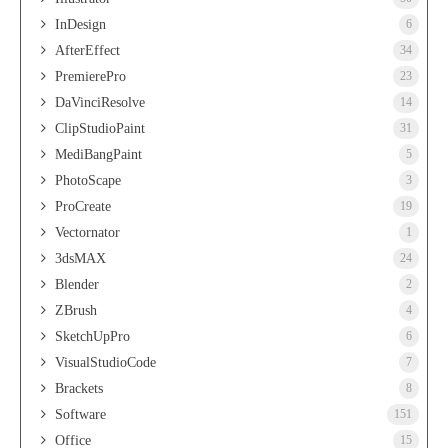
InDesign
6
AfterEffect
34
PremierePro
23
DaVinciResolve
14
ClipStudioPaint
31
MediBangPaint
5
PhotoScape
3
ProCreate
19
Vectornator
1
3dsMAX
24
Blender
2
ZBrush
4
SketchUpPro
6
VisualStudioCode
7
Brackets
8
Software
151
Office
15