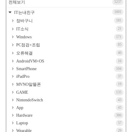
5237
전체보기
1601
IT는내친구
181
장바구니
21
IT소식
Windows
171
85
PC점검+조립
40
오류해결
AndroidVM+OS
16
SmartPhone
104
iPadPro
37
19
MVNO알뜰폰
GAME
135
NintendoSwitch
43
App
45
Hardware
386
Laptop
57
Wearable
29