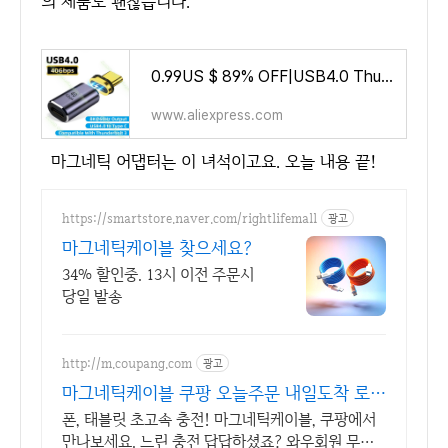
의 제품도 괜찮습니다.
0.99US $ 89% OFF|USB4.0 Thunderbolt3 Magnetic Adapter USB C To Type C 40Gbps 100W Fast Charging Magnet Converter Cable 8K@60Hz U
www.aliexpress.com
마그네틱 어댑터는 이 녀석이고요. 오늘 내용 끝!
https://smartstore.naver.com/rightlifemall
광고
마그네틱케이블 찾으세요?
34% 할인중. 13시 이전 주문시
당일 발송
http://m.coupang.com
광고
마그네틱케이블 쿠팡 오늘주문 내일도착 로켓
배송
폰, 태블릿 초고속 충전! 마그네틱케이블, 쿠팡에서
만나보세요. 느린 충전 답답하셨죠? 와우회원 무제