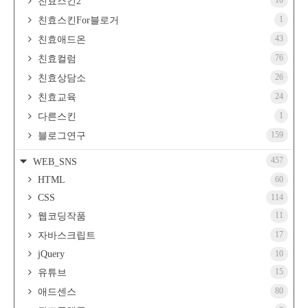
10
친효스킨2
1
친효스킨For블로거
43
친효애드온
76
친효컬럼
26
친효상담소
24
친효교육
1
다른스킨
159
블로그연구
457
WEB_SNS
HTML
60
CSS
114
11
웹코딩작품
17
자바스크립트
jQuery
10
15
유튜브
80
애드센스