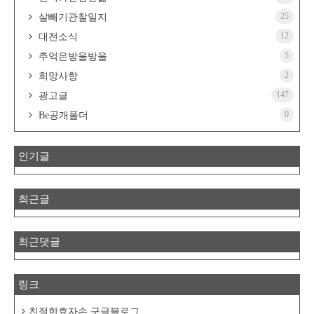
25
살빼기관찰일지
12
대전소식
5
추억은방울방울
2
희망사항
147
광고글
0
Be공개폴더
인기글
최근글
최근댓글
링크
친절한효자손 구글블로그