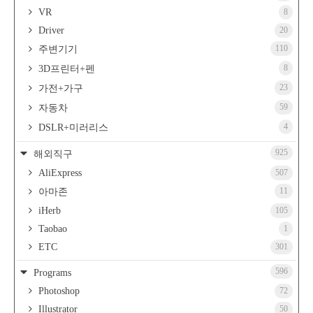
VR
8
Driver
20
110
주변기기
8
3D프린터+펜
23
가전+가구
59
자동차
4
DSLR+미러리스
925
해외직구
AliExpress
507
11
아마존
iHerb
105
Taobao
1
ETC
301
596
Programs
Photoshop
72
Illustrator
50