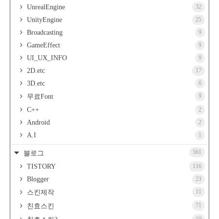
UnrealEngine
32
UnityEngine
25
Broadcasting
9
GameEffect
9
UI_UX_INFO
9
2D.etc
17
3D.etc
6
9
무료Font
C++
2
Android
2
A.I
1
561
블로그
TISTORY
116
Blogger
23
11
스킨제작
71
친효스킨