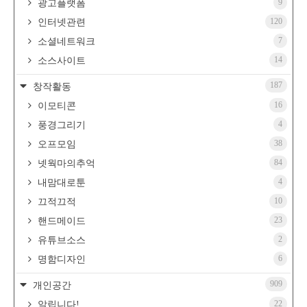
9
광고플랫폼
120
인터넷관련
7
소셜네트워크
14
소스사이트
187
창작활동
16
이모티콘
4
풍경그리기
38
오프모임
84
넷웍마의추억
4
내맘대로툰
10
끄적끄적
23
핸드메이드
2
유튜브소스
6
명함디자인
909
개인공간
22
알립니다!