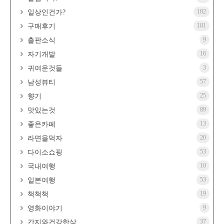
102
일상인건가?
181
구매후기
9
출판소식
16
자기개발
3
귀여운것들
57
남성뷰티
25
향기
89
맛있는것
13
좋은카페
20
라면을먹자
53
다이소쇼핑
10
국내여행
53
일본여행
19
책책책
9
영화이야기
37
간지와건강한삶