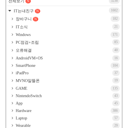
5238
전체보기
N
1602
IT는내친구
N
182
장바구니
N
21
IT소식
Windows
171
85
PC점검+조립
40
오류해결
AndroidVM+OS
16
SmartPhone
104
iPadPro
37
19
MVNO알뜰폰
GAME
135
NintendoSwitch
43
App
45
Hardware
386
Laptop
57
Wearable
29