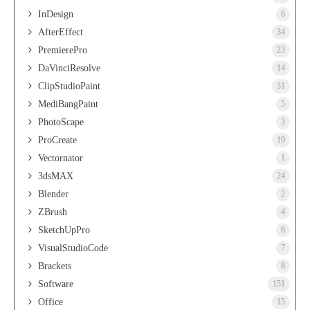
InDesign
6
AfterEffect
34
PremierePro
23
DaVinciResolve
14
ClipStudioPaint
31
MediBangPaint
5
PhotoScape
3
ProCreate
19
Vectornator
1
3dsMAX
24
Blender
2
ZBrush
4
SketchUpPro
6
VisualStudioCode
7
Brackets
8
Software
151
Office
15