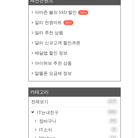
세컨콘텐츠
아마존 블프 SSD 할인
NEW
알리 천원마트
NEW
알리 추천 상품
알리 신규고객 할인쿠폰
배달앱 할인 정보
아이허브 추천 상품
알뜰폰 요금제 정보
카테고리
5237
전체보기
1601
IT는내친구
181
장바구니
21
IT소식