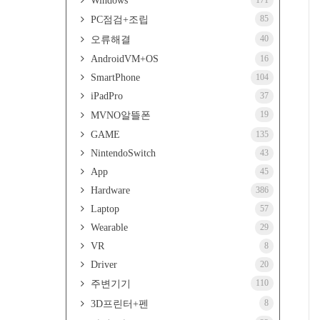
Windows
171
85
PC점검+조립
40
오류해결
AndroidVM+OS
16
SmartPhone
104
iPadPro
37
19
MVNO알뜰폰
GAME
135
NintendoSwitch
43
App
45
Hardware
386
Laptop
57
Wearable
29
VR
8
Driver
20
110
주변기기
8
3D프린터+펜