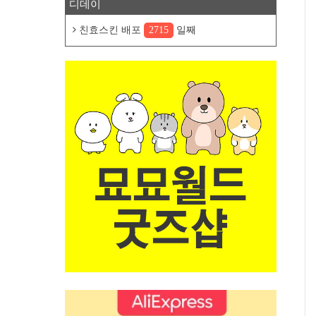
디데이
친효스킨 배포
2715
일째