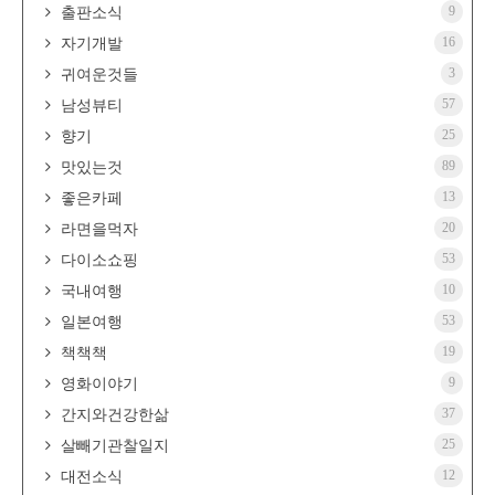
9
출판소식
16
자기개발
3
귀여운것들
57
남성뷰티
25
향기
89
맛있는것
13
좋은카페
20
라면을먹자
53
다이소쇼핑
10
국내여행
53
일본여행
19
책책책
9
영화이야기
37
간지와건강한삶
25
살빼기관찰일지
12
대전소식