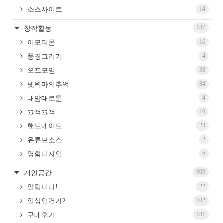
14
소스사이트
187
창작활동
16
이모티콘
4
풍경그리기
38
오프모임
84
넷웍마의추억
4
내맘대로툰
10
끄적끄적
23
핸드메이드
2
유튜브소스
6
명함디자인
909
개인공간
22
알립니다!
102
일상인건가?
181
구매후기