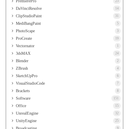
PremierePro
23
DaVinciResolve
14
ClipStudioPaint
31
MediBangPaint
5
PhotoScape
3
ProCreate
19
Vectornator
1
3dsMAX
24
Blender
2
ZBrush
4
SketchUpPro
6
VisualStudioCode
7
Brackets
8
Software
151
Office
15
UnrealEngine
32
UnityEngine
25
Broadcasting
9