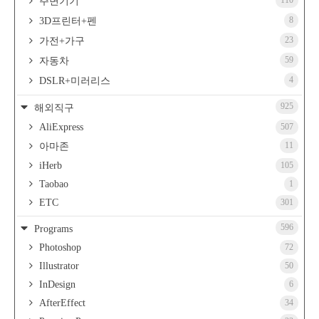
110
주변기기
8
3D프린터+펜
23
가전+가구
59
자동차
4
DSLR+미러리스
925
해외직구
AliExpress
507
11
아마존
iHerb
105
Taobao
1
ETC
301
596
Programs
Photoshop
72
Illustrator
50
InDesign
6
AfterEffect
34