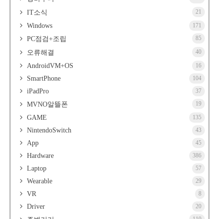
21
IT소식
Windows
171
85
PC점검+조립
40
오류해결
AndroidVM+OS
16
SmartPhone
104
iPadPro
37
19
MVNO알뜰폰
GAME
135
NintendoSwitch
43
App
45
Hardware
386
Laptop
57
Wearable
29
VR
8
Driver
20