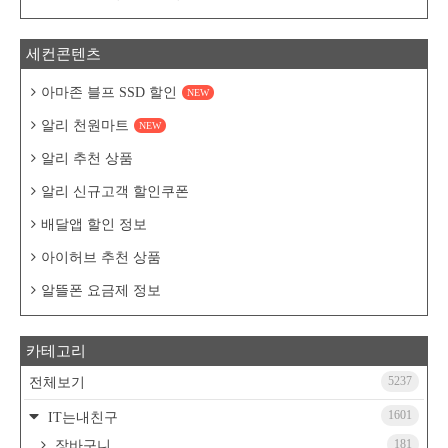
세컨콘텐츠
아마존 블프 SSD 할인
NEW
알리 천원마트
NEW
알리 추천 상품
알리 신규고객 할인쿠폰
배달앱 할인 정보
아이허브 추천 상품
알뜰폰 요금제 정보
카테고리
5237
전체보기
1601
IT는내친구
181
장바구니