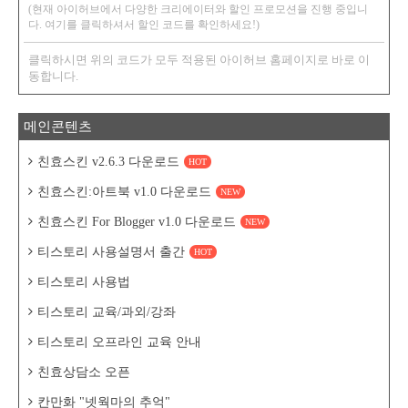
(현재 아이허브에서 다양한 크리에이터와 할인 프로모션을 진행 중입니
다. 여기를 클릭하셔서 할인 코드를 확인하세요!)
클릭하시면 위의 코드가 모두 적용된 아이허브 홈페이지로 바로 이
동합니다.
메인콘텐츠
친효스킨 v2.6.3 다운로드
HOT
친효스킨:아트북 v1.0 다운로드
NEW
친효스킨 For Blogger v1.0 다운로드
NEW
티스토리 사용설명서 출간
HOT
티스토리 사용법
티스토리 교육/과외/강좌
티스토리 오프라인 교육 안내
친효상담소 오픈
칸만화 "넷웍마의 추억"