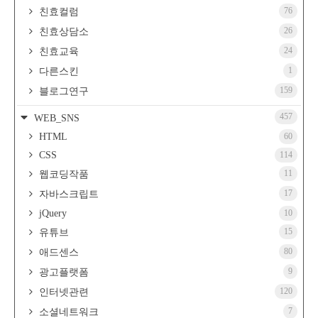
76
친효컬럼
26
친효상담소
24
친효교육
1
다른스킨
159
블로그연구
457
WEB_SNS
HTML
60
CSS
114
11
웹코딩작품
17
자바스크립트
jQuery
10
15
유튜브
80
애드센스
9
광고플랫폼
120
인터넷관련
7
소셜네트워크