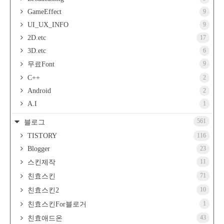
GameEffect
9
UI_UX_INFO
9
2D.etc
17
3D.etc
6
9
무료Font
C++
2
Android
2
A.I
1
561
블로그
TISTORY
116
Blogger
23
11
스킨제작
71
친효스킨
10
친효스킨2
1
친효스킨For블로거
43
친효애드온