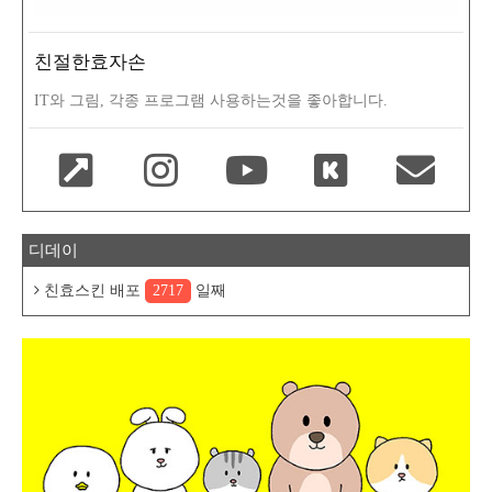
친절한효자손
IT와 그림, 각종 프로그램 사용하는것을 좋아합니다.
디데이
친효스킨 배포
2717
일째