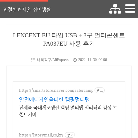
친절한효자손 취미생활
LENCENT EU 타입 USB + 3구 멀티콘센트
PA037EU 사용 후기
해외직구/AliExpress
2022. 11. 30. 00:06
https://smartstore.naver.com/safercamp
광고
안전에디자인을더한 캠핑멀티탭
전제품 국내제조생산 캠핑 멀티탭 밀리터리 감성 콘
센트커버
https://lstorymall.co.kr/
광고