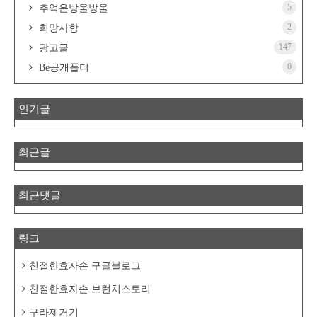
5
추억은방울방울
2
희망사항
147
광고글
0
Be공개폴더
인기글
최근글
최근댓글
링크
친절한효자손 구글블로그
친절한효자손 브런치스토리
구라제거기