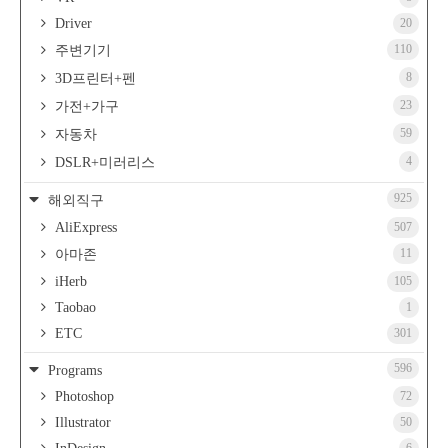
Driver
20
110
주변기기
8
3D프린터+펜
23
가전+가구
59
자동차
4
DSLR+미러리스
925
해외직구
AliExpress
507
11
아마존
iHerb
105
Taobao
1
ETC
301
596
Programs
Photoshop
72
Illustrator
50
6