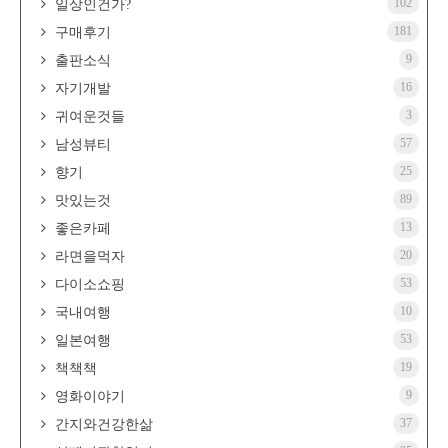
102
일상인건가?
181
구매후기
9
출판소식
16
자기개발
3
귀여운것들
57
남성뷰티
25
향기
89
맛있는것
13
좋은카페
20
라면을먹자
53
다이소쇼핑
10
국내여행
53
일본여행
19
책책책
9
영화이야기
37
간지와건강한삶