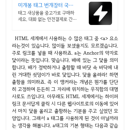
미개봉 태그 번개장터 국내
최대 브랜드 중고거래
태그 새상품을 중고가로 구매하
세요. 대화 없는 안전결제로 간편
하게! 전국 각지에서 올라오는 전
국구 최다 상품 매일 10만 개 이
HTML 세계에서 사용하는 수 많은 태그 중 <a> 요소
상의 신규 상품 업로드
라는것이 있습니다. 많이들 보셨을지도 모르겠습니다.
주로 링크를 넣을 때 사용하죠. a는 Anchor의 약자로
닻이라는 뜻입니다. 맞습니다. 배에 있는 그 닻을 의미
합니다. 배가 정박하거나 출항할 때 바닷 속 바닥에 내
린 거대한 쇳덩이가 바로 닻입니다. 닻을 올려라! 하면
출항을 의미하죠. 즉 이 앵커라는 개념은 뭔가를 단단
히 고정하며 든든히 그 자리에 위치하는 우직함의 대명
사로도 쓰입니다. 아무래도 HTML 세계에서는 하이퍼
링크 문서답게 클릭 시 다른 웹사이트로의 이동에 있어
서 마치 닻을 올리고 출항하는 기분을 주고 싶었던 모
양입니다. 그래서 a 태그를 사용하게 된 것이 아닐까라
는 생각을 해봅니다. a태그의 기본 형태는 다음과 같습