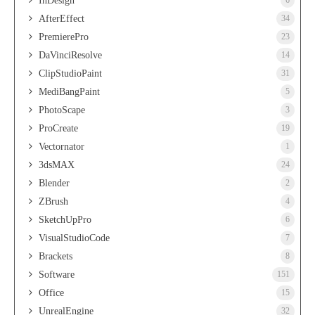
InDesign
AfterEffect
34
PremierePro
23
DaVinciResolve
14
ClipStudioPaint
31
MediBangPaint
5
PhotoScape
3
ProCreate
19
Vectornator
1
3dsMAX
24
Blender
2
ZBrush
4
SketchUpPro
6
VisualStudioCode
7
Brackets
8
Software
151
Office
15
UnrealEngine
32