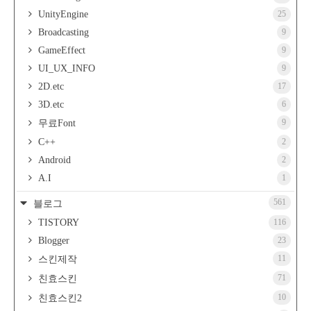
UnityEngine
25
Broadcasting
9
GameEffect
9
UI_UX_INFO
9
2D.etc
17
3D.etc
6
9
무료Font
C++
2
Android
2
A.I
1
561
블로그
TISTORY
116
Blogger
23
11
스킨제작
71
친효스킨
10
친효스킨2