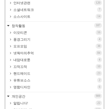
120
인터넷관련
7
소셜네트워크
14
소스사이트
187
창작활동
16
이모티콘
4
풍경그리기
38
오프모임
84
넷웍마의추억
4
내맘대로툰
10
끄적끄적
23
핸드메이드
2
유튜브소스
6
명함디자인
909
개인공간
22
알립니다!