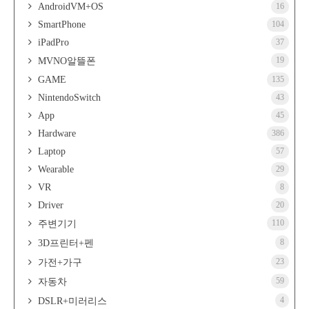
AndroidVM+OS
16
SmartPhone
104
iPadPro
37
19
MVNO알뜰폰
GAME
135
NintendoSwitch
43
App
45
Hardware
386
Laptop
57
Wearable
29
VR
8
Driver
20
110
주변기기
8
3D프린터+펜
23
가전+가구
59
자동차
4
DSLR+미러리스