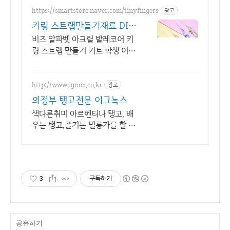
https://smartstore.naver.com/tinyfingers
광고
키링 스트랩만들기재료 DIY
학교 기관 단체주문 가능
비즈 알파벳 아크릴 발레코어 키
링 스트랩 만들기 키트 학생 어르
신 만들기 추천 학생 어르신 만들
기 수업에 활용하기 좋아요
http://www.ignox.co.kr
광고
의정부 탱고전문 이그녹스
색다른취미 아르헨티나 탱고, 배
우는 탱고,즐기는 밀롱가를 할 수
있는 이그녹스
3
구독하기
공유하기