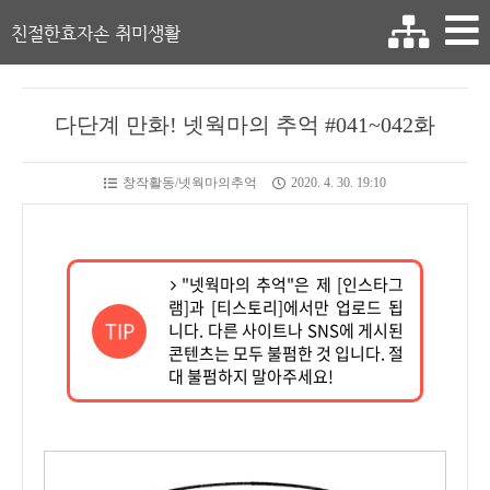
친절한효자손 취미생활
다단계 만화! 넷웍마의 추억 #041~042화
창작활동/넷웍마의추억
2020. 4. 30. 19:10
"넷웍마의 추억"은 제 [인스타그
램]과 [티스토리]에서만 업로드 됩
TIP
니다. 다른 사이트나 SNS에 게시된
콘텐츠는 모두 불펌한 것 입니다. 절
대 불펌하지 말아주세요!