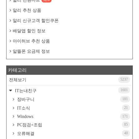
알리 천원마트
NEW
알리 추천 상품
알리 신규고객 할인쿠폰
배달앱 할인 정보
아이허브 추천 상품
알뜰폰 요금제 정보
카테고리
5237
전체보기
1601
IT는내친구
181
장바구니
21
IT소식
Windows
171
85
PC점검+조립
40
오류해결