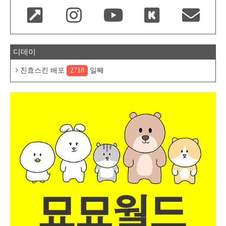
디데이
친효스킨 배포
2718
일째