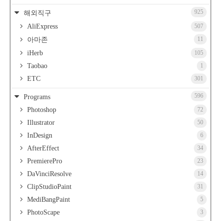
925
해외직구
AliExpress
507
11
아마존
iHerb
105
Taobao
1
ETC
301
596
Programs
Photoshop
72
Illustrator
50
InDesign
6
AfterEffect
34
PremierePro
23
DaVinciResolve
14
ClipStudioPaint
31
MediBangPaint
5
PhotoScape
3