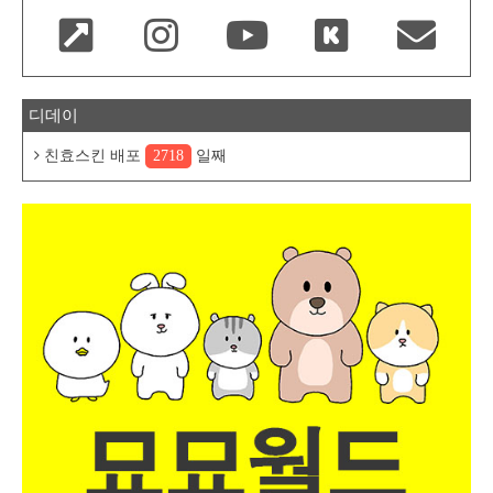
디데이
친효스킨 배포
2718
일째