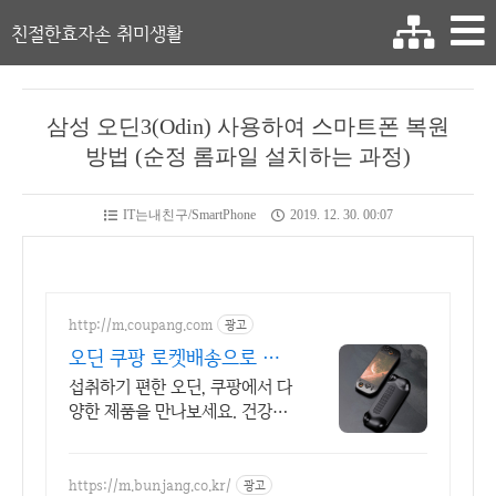
친절한효자손 취미생활
삼성 오딘3(Odin) 사용하여 스마트폰 복원
방법 (순정 롬파일 설치하는 과정)
IT는내친구/SmartPhone
2019. 12. 30. 00:07
http://m.coupang.com
광고
오딘 쿠팡 로켓배송으로 빠
르게 받아봐요
섭취하기 편한 오딘, 쿠팡에서 다
양한 제품을 만나보세요. 건강식
품, 활력을 되찾고 와우회원 캐시
적립도 받으세요.
https://m.bunjang.co.kr/
광고