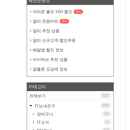
세컨콘텐츠
아마존 블프 SSD 할인
NEW
알리 천원마트
NEW
알리 추천 상품
알리 신규고객 할인쿠폰
배달앱 할인 정보
아이허브 추천 상품
알뜰폰 요금제 정보
카테고리
5237
전체보기
1601
IT는내친구
181
장바구니
21
IT소식