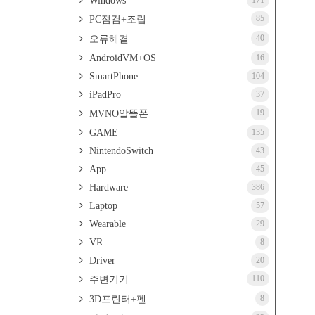
Windows
171
85
PC점검+조립
40
오류해결
AndroidVM+OS
16
SmartPhone
104
iPadPro
37
19
MVNO알뜰폰
GAME
135
NintendoSwitch
43
App
45
Hardware
386
Laptop
57
Wearable
29
VR
8
Driver
20
110
주변기기
8
3D프린터+펜