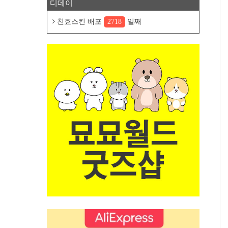
디데이
친효스킨 배포
2718
일째