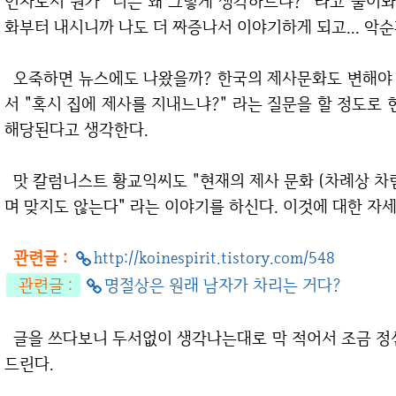
언자로서 뭔가 "너는 왜 그렇게 생각하느냐?" 라고 물어봐
화부터 내시니까 나도 더 짜증나서 이야기하게 되고... 악
오죽하면 뉴스에도 나왔을까? 한국의 제사문화도 변해야 한다고 말이다. 오죽하면 결혼전에 어성분께
서 "혹시 집에 제사를 지내느냐?" 라는 질문을 할 정도
해당된다고 생각한다.
맛 칼럼니스트 황교익씨도 "현재의 제사 문화 (차례상 차림), 유교식으로 따져봐도 아무런 근거도 없으
며 맞지도 않는다" 라는 이야기를 하신다. 이것에 대한 자세
관련글 :
http://koinespirit.tistory.com/548
관련글 :
명절상은 원래 남자가 차리는 거다?
글을 쓰다보니 두서없이 생각나는대로 막 적어서 조금 정신없게 읽으실 수 있다는 점, 미리 양해말씀을
드린다.