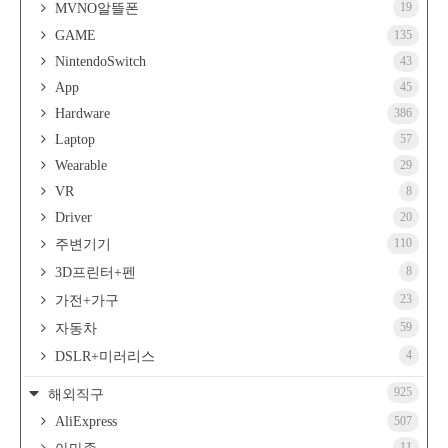
19
MVNO알뜰폰
GAME
135
NintendoSwitch
43
App
45
Hardware
386
Laptop
57
Wearable
29
VR
8
Driver
20
110
주변기기
8
3D프린터+펜
23
가전+가구
59
자동차
4
DSLR+미러리스
925
해외직구
AliExpress
507
11