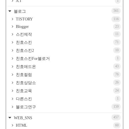
A.I
1
561
블로그
TISTORY
116
Blogger
23
11
스킨제작
71
친효스킨
10
친효스킨2
1
친효스킨For블로거
43
친효애드온
76
친효컬럼
26
친효상담소
24
친효교육
1
다른스킨
159
블로그연구
457
WEB_SNS
HTML
60