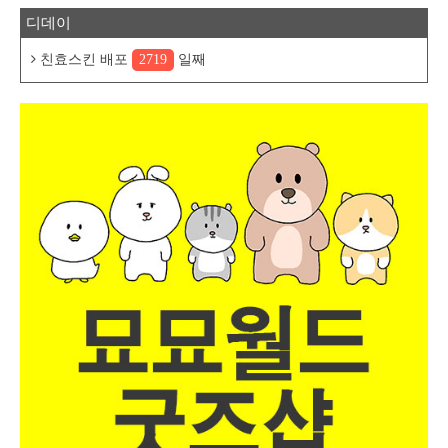
디데이
친효스킨 배포
2719
일째