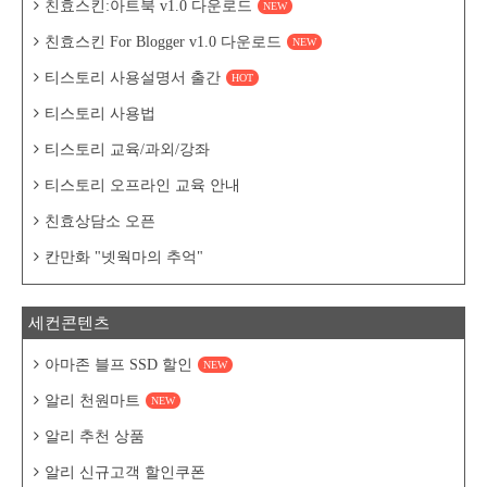
친효스킨:아트북 v1.0 다운로드
NEW
친효스킨 For Blogger v1.0 다운로드
NEW
티스토리 사용설명서 출간
HOT
티스토리 사용법
티스토리 교육/과외/강좌
티스토리 오프라인 교육 안내
친효상담소 오픈
칸만화 "넷웍마의 추억"
세컨콘텐츠
아마존 블프 SSD 할인
NEW
알리 천원마트
NEW
알리 추천 상품
알리 신규고객 할인쿠폰