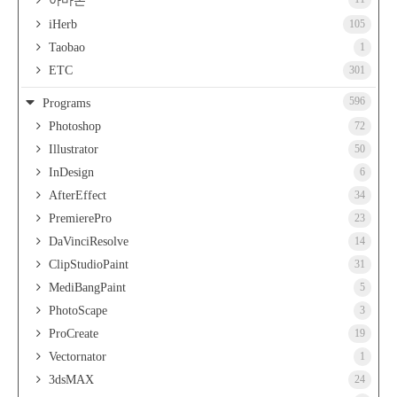
아마존
iHerb
105
Taobao
1
ETC
301
596
Programs
Photoshop
72
Illustrator
50
InDesign
6
AfterEffect
34
PremierePro
23
DaVinciResolve
14
ClipStudioPaint
31
MediBangPaint
5
PhotoScape
3
ProCreate
19
Vectornator
1
3dsMAX
24