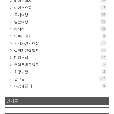
20
라면을먹자
53
다이소쇼핑
10
국내여행
53
일본여행
19
책책책
9
영화이야기
37
간지와건강한삶
25
살빼기관찰일지
12
대전소식
5
추억은방울방울
2
희망사항
147
광고글
0
Be공개폴더
인기글