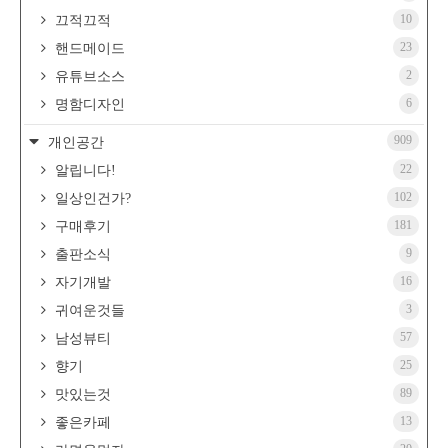
10
끄적끄적
23
핸드메이드
2
유튜브소스
6
명함디자인
909
개인공간
22
알립니다!
102
일상인건가?
181
구매후기
9
출판소식
16
자기개발
3
귀여운것들
57
남성뷰티
25
향기
89
맛있는것
13
좋은카페