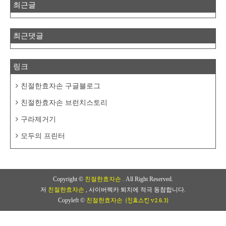
최근글
최근댓글
링크
친절한효자손 구글블로그
친절한효자손 브런치스토리
구라제거기
모두의 프린터
Copyright ©
친절한효자손
. All Right Reserved.
저
친절한효자손
, 사이버렉카 퇴치에 적극 동참합니다.
(친효스킨 v2.6.3)
Copyleft ©
친절한효자손