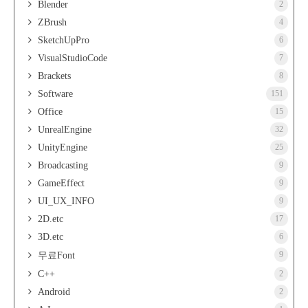
Blender
2
ZBrush
4
SketchUpPro
6
VisualStudioCode
7
Brackets
8
Software
151
Office
15
UnrealEngine
32
UnityEngine
25
Broadcasting
9
GameEffect
9
UI_UX_INFO
9
2D.etc
17
3D.etc
6
9
무료Font
C++
2
Android
2