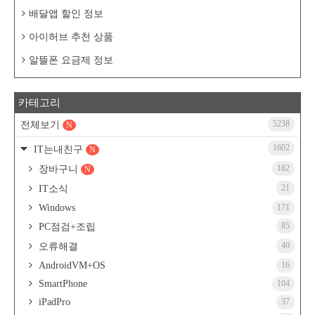
배달앱 할인 정보
아이허브 추천 상품
알뜰폰 요금제 정보
카테고리
5238
전체보기
N
1602
IT는내친구
N
182
장바구니
N
21
IT소식
Windows
171
85
PC점검+조립
40
오류해결
AndroidVM+OS
16
SmartPhone
104
iPadPro
37