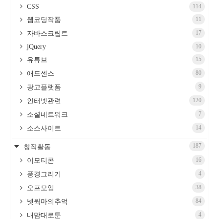
CSS
114
11
웹코딩작품
17
자바스크립트
jQuery
10
15
유튜브
80
애드센스
9
광고플랫폼
120
인터넷관련
7
소셜네트워크
14
소스사이트
187
창작활동
16
이모티콘
4
풍경그리기
38
오프모임
84
넷웍마의추억
4
내맘대로툰