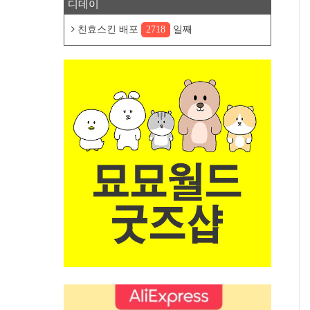
디데이
친효스킨 배포
2718
일째