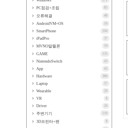
Windows
171
85
PC점검+조립
40
오류해결
AndroidVM+OS
16
SmartPhone
104
iPadPro
37
19
MVNO알뜰폰
GAME
135
NintendoSwitch
43
App
45
Hardware
386
Laptop
57
Wearable
29
VR
8
Driver
20
110
주변기기
8
3D프린터+펜