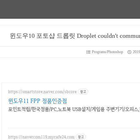
윈도우10 포토샵 드롭릿 Droplet couldn't commun
Programs/Photoshop
2019
https://smartstore.naver.com/sbcore
광고
윈도우11 FPP 정품인증점
포인트적립/한국정품/PC,노트북 USB설치/게임용 주변기기/오피스
https://navercom119.mycafe24.com
광고