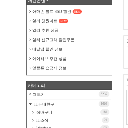
세컨콘텐츠
아마존 블프 SSD 할인
NEW
알리 천원마트
NEW
알리 추천 상품
알리 신규고객 할인쿠폰
배달앱 할인 정보
아이허브 추천 상품
알뜰폰 요금제 정보
카테고리
5237
전체보기
1601
IT는내친구
181
장바구니
21
IT소식