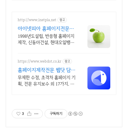
http://www.inetpia.net
광고
아이넷피아 홈페이지전문제
작
1998년도설립, 반응형 홈페이지
제작, 신동아건설, 현대오일뱅크,
다양한 프로젝트
https://www.webdot.co.kr
광고
홈페이지제작전문 웹닷 담당
자 만족도 100%
무제한 수정, 초격차 홈페이지 기
획, 전문 유지보수 외 17가지. 전
문개발자와 1:1 상담하기.
3
구독하기