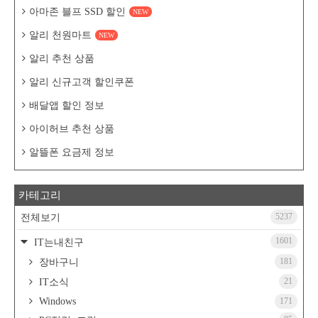
아마존 블프 SSD 할인
NEW
알리 천원마트
NEW
알리 추천 상품
알리 신규고객 할인쿠폰
배달앱 할인 정보
아이허브 추천 상품
알뜰폰 요금제 정보
카테고리
5237
전체보기
1601
IT는내친구
181
장바구니
21
IT소식
Windows
171