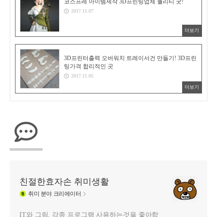
코스프레 아이템제작 3D프린팅업체 퀄리티 굿!
2017.11.07
더보기
3D프린터출력 오버워치 트레이서건 만들기! 3D프린
팅가격 합리적인 곳
2017.11.05
더보기
친절한효자손 취미생활
취미
분야 크리에이터
IT와 그림, 각종 프로그램 사용하는것을 좋아합