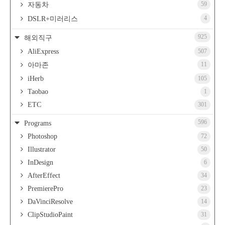
59
자동차
4
DSLR+미러리스
925
해외직구
AliExpress
507
11
아마존
iHerb
105
Taobao
1
ETC
301
596
Programs
Photoshop
72
Illustrator
50
InDesign
6
AfterEffect
34
PremierePro
23
DaVinciResolve
14
ClipStudioPaint
31