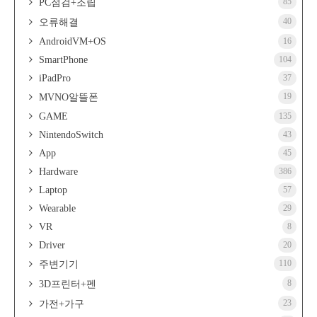
85
PC점검+조립
40
오류해결
AndroidVM+OS
16
SmartPhone
104
iPadPro
37
19
MVNO알뜰폰
GAME
135
NintendoSwitch
43
App
45
Hardware
386
Laptop
57
Wearable
29
VR
8
Driver
20
110
주변기기
8
3D프린터+펜
23
가전+가구