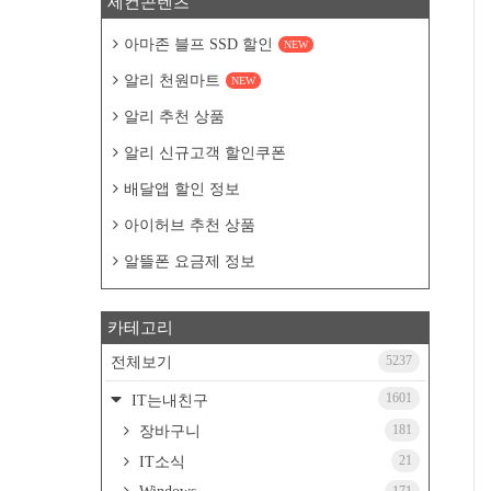
세컨콘텐츠
아마존 블프 SSD 할인
NEW
알리 천원마트
NEW
알리 추천 상품
알리 신규고객 할인쿠폰
배달앱 할인 정보
아이허브 추천 상품
알뜰폰 요금제 정보
카테고리
5237
전체보기
1601
IT는내친구
181
장바구니
21
IT소식