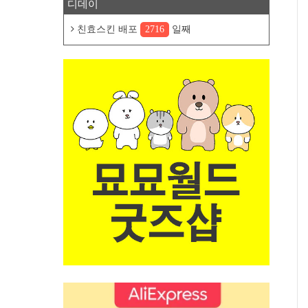
디데이
친효스킨 배포
2716
일째