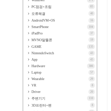
Windows
171
85
PC점검+조립
40
오류해결
AndroidVM+OS
16
SmartPhone
104
iPadPro
37
19
MVNO알뜰폰
GAME
135
NintendoSwitch
43
App
45
Hardware
386
Laptop
57
Wearable
29
VR
8
Driver
20
110
주변기기
8
3D프린터+펜