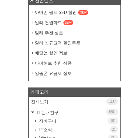
세컨콘텐츠
아마존 블프 SSD 할인
NEW
알리 천원마트
NEW
알리 추천 상품
알리 신규고객 할인쿠폰
배달앱 할인 정보
아이허브 추천 상품
알뜰폰 요금제 정보
카테고리
5237
전체보기
1601
IT는내친구
181
장바구니
21
IT소식