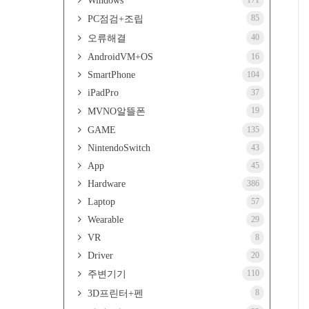
Windows
171
85
PC점검+조립
40
오류해결
AndroidVM+OS
16
SmartPhone
104
iPadPro
37
19
MVNO알뜰폰
GAME
135
NintendoSwitch
43
App
45
Hardware
386
Laptop
57
Wearable
29
VR
8
Driver
20
110
주변기기
8
3D프린터+펜