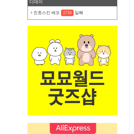
디데이
친효스킨 배포
2718
일째