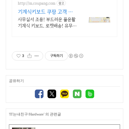
상의 신규 상품 업로드
http://m.coupang.com
광고
기계식키보드 쿠팡 고객 만
족 후기
사무실서 조용! 부드러운 풀윤활
기계식 키보드. 로켓배송! 유무선
가스켓 키보드! 와우회원 무료배
송, 30일 안심반품. 최대 5% 적
립.
3
구독하기
공유하기
'IT는내친구/Hardware' 의 관련글