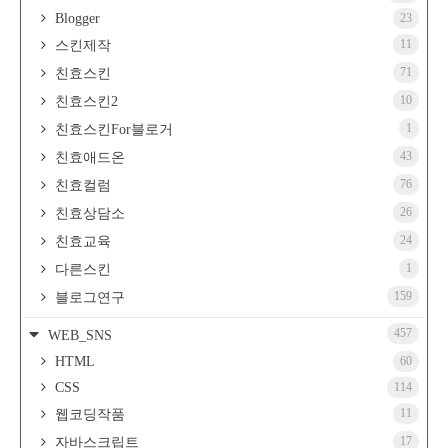
Blogger
23
11
스킨제작
71
친효스킨
10
친효스킨2
1
친효스킨For블로거
43
친효애드온
76
친효컬럼
26
친효상담소
24
친효교육
1
다른스킨
159
블로그연구
457
WEB_SNS
HTML
60
CSS
114
11
웹코딩작품
17
자바스크립트