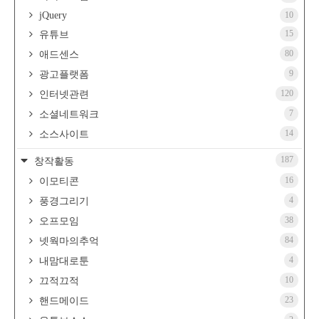
jQuery
10
15
유튜브
80
애드센스
9
광고플랫폼
120
인터넷관련
7
소셜네트워크
14
소스사이트
187
창작활동
16
이모티콘
4
풍경그리기
38
오프모임
84
넷웍마의추억
4
내맘대로툰
10
끄적끄적
23
핸드메이드