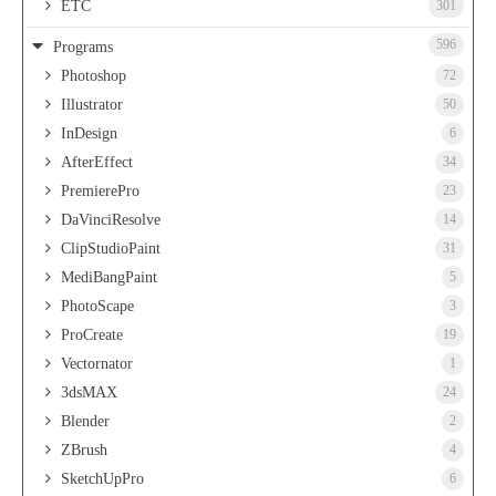
ETC
301
596
Programs
Photoshop
72
Illustrator
50
InDesign
6
AfterEffect
34
PremierePro
23
DaVinciResolve
14
ClipStudioPaint
31
MediBangPaint
5
PhotoScape
3
ProCreate
19
Vectornator
1
3dsMAX
24
Blender
2
ZBrush
4
SketchUpPro
6