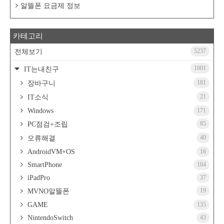
알뜰폰 요금제 정보
카테고리
5237
전체보기
1601
IT는내친구
181
장바구니
21
IT소식
Windows
171
85
PC점검+조립
40
오류해결
AndroidVM+OS
16
SmartPhone
104
iPadPro
37
19
MVNO알뜰폰
GAME
135
NintendoSwitch
43