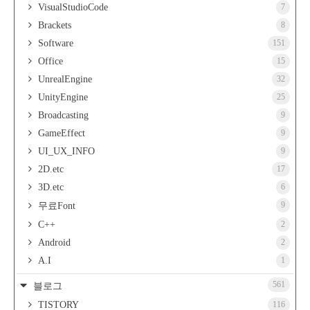
VisualStudioCode
7
Brackets
8
Software
151
Office
15
UnrealEngine
32
UnityEngine
25
Broadcasting
9
GameEffect
9
UI_UX_INFO
9
2D.etc
17
3D.etc
6
9
무료Font
C++
2
Android
2
A.I
1
561
블로그
TISTORY
116