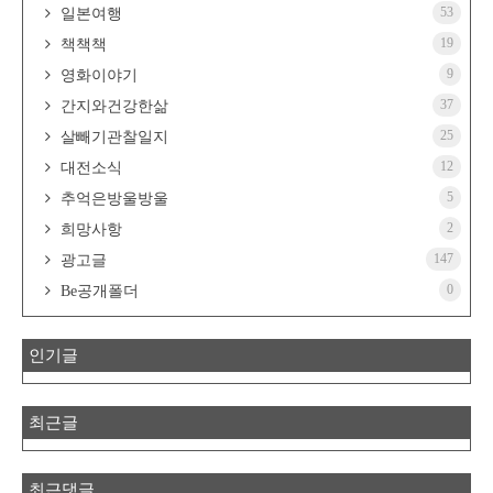
53
일본여행
19
책책책
9
영화이야기
37
간지와건강한삶
25
살빼기관찰일지
12
대전소식
5
추억은방울방울
2
희망사항
147
광고글
0
Be공개폴더
인기글
최근글
최근댓글