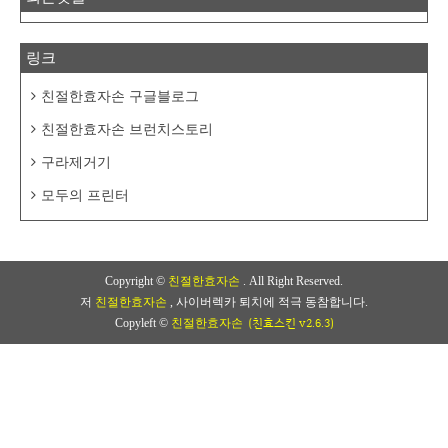
링크
친절한효자손 구글블로그
친절한효자손 브런치스토리
구라제거기
모두의 프린터
Copyright ©
친절한효자손
. All Right Reserved.
저
친절한효자손
, 사이버렉카 퇴치에 적극 동참합니다.
(친효스킨 v2.6.3)
Copyleft ©
친절한효자손