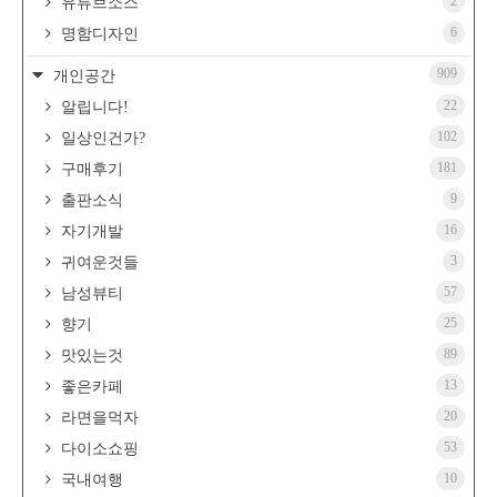
2
유튜브소스
6
명함디자인
909
개인공간
22
알립니다!
102
일상인건가?
181
구매후기
9
출판소식
16
자기개발
3
귀여운것들
57
남성뷰티
25
향기
89
맛있는것
13
좋은카페
20
라면을먹자
53
다이소쇼핑
10
국내여행