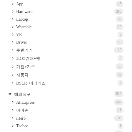
App
45
Hardware
386
Laptop
57
Wearable
29
VR
8
Driver
20
110
주변기기
8
3D프린터+펜
23
가전+가구
59
자동차
4
DSLR+미러리스
925
해외직구
AliExpress
507
11
아마존
iHerb
105
Taobao
1