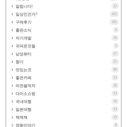
22
알립니다!
102
일상인건가?
181
구매후기
9
출판소식
16
자기개발
3
귀여운것들
57
남성뷰티
25
향기
89
맛있는것
13
좋은카페
20
라면을먹자
53
다이소쇼핑
10
국내여행
53
일본여행
19
책책책
9
영화이야기