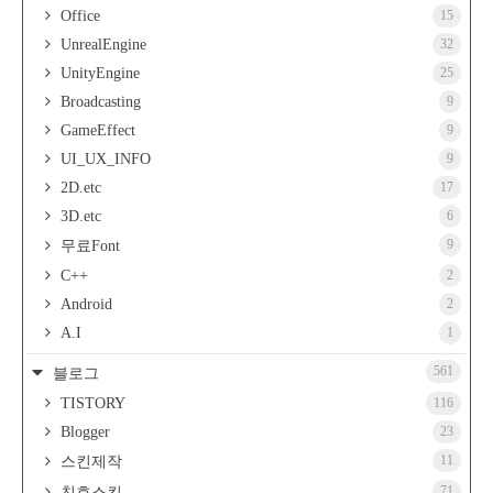
Office
15
UnrealEngine
32
UnityEngine
25
Broadcasting
9
GameEffect
9
UI_UX_INFO
9
2D.etc
17
3D.etc
6
9
무료Font
C++
2
Android
2
A.I
1
561
블로그
TISTORY
116
Blogger
23
11
스킨제작
71
친효스킨