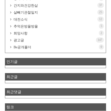
37
간지와건강한삶
25
살빼기관찰일지
12
대전소식
5
추억은방울방울
2
희망사항
147
광고글
0
Be공개폴더
인기글
최근글
최근댓글
링크