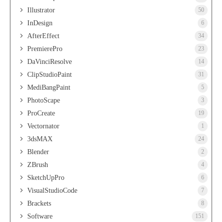
Illustrator
50
InDesign
6
AfterEffect
34
PremierePro
23
DaVinciResolve
14
ClipStudioPaint
31
MediBangPaint
5
PhotoScape
3
ProCreate
19
Vectornator
1
3dsMAX
24
Blender
2
ZBrush
4
SketchUpPro
6
VisualStudioCode
7
Brackets
8
Software
151