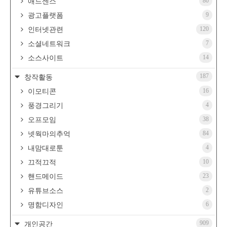
80
애드센스
9
광고플랫폼
120
인터넷관련
7
소셜네트워크
14
소스사이트
187
창작활동
16
이모티콘
4
풍경그리기
38
오프모임
84
넷웍마의추억
4
내맘대로툰
10
끄적끄적
23
핸드메이드
2
유튜브소스
6
명함디자인
909
개인공간