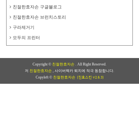
친절한효자손 구글블로그
친절한효자손 브런치스토리
구라제거기
모두의 프린터
Copyright ©
친절한효자손
. All Right Reserved.
저
친절한효자손
, 사이버렉카 퇴치에 적극 동참합니다.
(친효스킨 v2.6.3)
Copyleft ©
친절한효자손