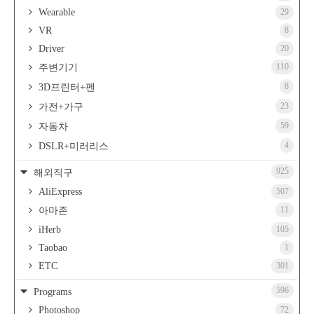
Wearable
29
VR
8
Driver
20
110
주변기기
8
3D프린터+펜
23
가전+가구
59
자동차
4
DSLR+미러리스
925
해외직구
AliExpress
507
11
아마존
iHerb
105
Taobao
1
ETC
301
596
Programs
Photoshop
72