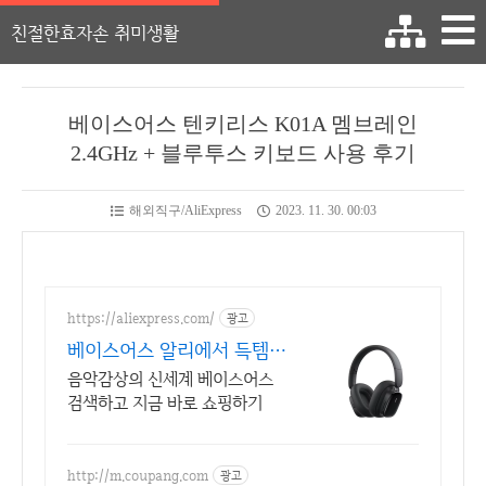
친절한효자손 취미생활
베이스어스 텐키리스 K01A 멤브레인
2.4GHz + 블루투스 키보드 사용 후기
해외직구/AliExpress
2023. 11. 30. 00:03
https://aliexpress.com/
광고
베이스어스 알리에서 득템
알리 초특가 베이서스헤드폰
음악감상의 신세계 베이스어스
검색하고 지금 바로 쇼핑하기
http://m.coupang.com
광고