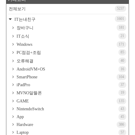
5237
전체보기
1601
IT는내친구
181
장바구니
21
IT소식
Windows
171
85
PC점검+조립
40
오류해결
AndroidVM+OS
16
SmartPhone
104
iPadPro
37
19
MVNO알뜰폰
GAME
135
NintendoSwitch
43
App
45
Hardware
386
Laptop
57