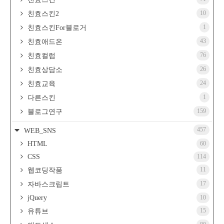
10
친효스킨2
1
친효스킨For블로거
43
친효애드온
76
친효컬럼
26
친효상담소
24
친효교육
1
다른스킨
159
블로그연구
457
WEB_SNS
HTML
60
CSS
114
11
웹코딩작품
17
자바스크립트
jQuery
10
15
유튜브