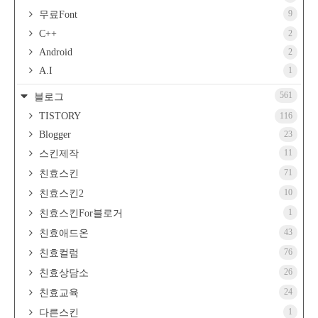
9
무료Font
C++
2
Android
2
A.I
1
561
블로그
TISTORY
116
Blogger
23
11
스킨제작
71
친효스킨
10
친효스킨2
1
친효스킨For블로거
43
친효애드온
76
친효컬럼
26
친효상담소
24
친효교육
1
다른스킨