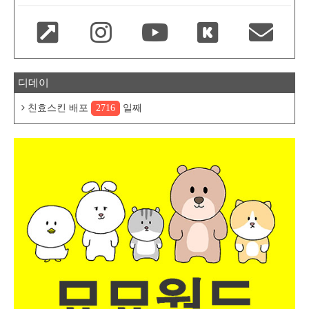
디데이
친효스킨 배포
2716
일째