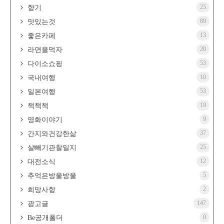
25
향기
89
맛있는것
13
좋은카페
20
라면을먹자
53
다이소쇼핑
10
국내여행
53
일본여행
19
책책책
9
영화이야기
37
간지와건강한삶
25
살빼기관찰일지
12
대전소식
5
추억은방울방울
2
희망사항
147
광고글
0
Be공개폴더