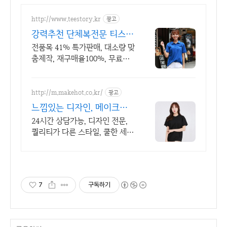
http://www.teestory.kr
광고
강력추천 단체복전문 티스토
리 16년 전통의 전문업체
전품목 41% 특가판매, 대소량 맞
춤제작, 재구매율100%, 무료디
자인, 신속제작
http://m.makehot.co.kr/
광고
느낌있는 디자인, 메이크핫
차별화되고 세련된 디자인!
24시간 상담가능, 디자인 전문,
퀄리티가 다른 스타일, 쿨한 세
일, 핫한 디자인
7
구독하기