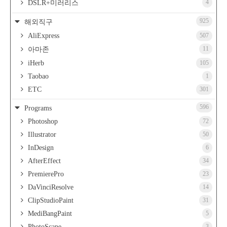
4
DSLR+미러리스
925
해외직구
AliExpress
507
11
아마존
iHerb
105
Taobao
1
ETC
301
596
Programs
Photoshop
72
Illustrator
50
InDesign
6
AfterEffect
34
PremierePro
23
DaVinciResolve
14
ClipStudioPaint
31
MediBangPaint
5
PhotoScape
3