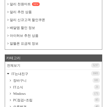
알리 천원마트
NEW
알리 추천 상품
알리 신규고객 할인쿠폰
배달앱 할인 정보
아이허브 추천 상품
알뜰폰 요금제 정보
카테고리
5237
전체보기
1601
IT는내친구
181
장바구니
21
IT소식
Windows
171
85
PC점검+조립
40
오류해결