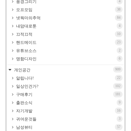
4
풍경그리기
38
오프모임
84
넷웍마의추억
4
내맘대로툰
10
끄적끄적
23
핸드메이드
2
유튜브소스
6
명함디자인
909
개인공간
22
알립니다!
102
일상인건가?
181
구매후기
9
출판소식
16
자기개발
3
귀여운것들
57
남성뷰티