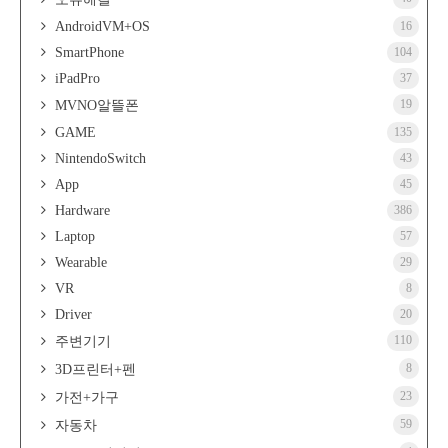
AndroidVM+OS
16
SmartPhone
104
iPadPro
37
19
MVNO알뜰폰
GAME
135
NintendoSwitch
43
App
45
Hardware
386
Laptop
57
Wearable
29
VR
8
Driver
20
110
주변기기
8
3D프린터+펜
23
가전+가구
59
자동차