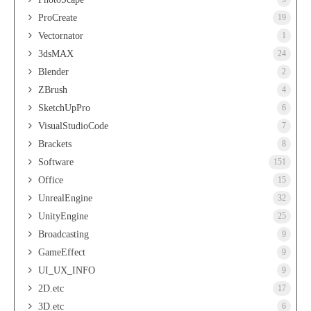
ProCreate
19
Vectornator
1
3dsMAX
24
Blender
2
ZBrush
4
SketchUpPro
6
VisualStudioCode
7
Brackets
8
Software
151
Office
15
UnrealEngine
32
UnityEngine
25
Broadcasting
9
GameEffect
9
UI_UX_INFO
9
2D.etc
17
3D.etc
6