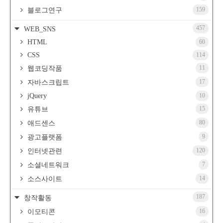
159
블로그연구
457
WEB_SNS
HTML
60
CSS
114
11
웹코딩작품
17
자바스크립트
jQuery
10
15
유튜브
80
애드센스
9
광고플랫폼
120
인터넷관련
7
소셜네트워크
14
소스사이트
187
창작활동
16
이모티콘