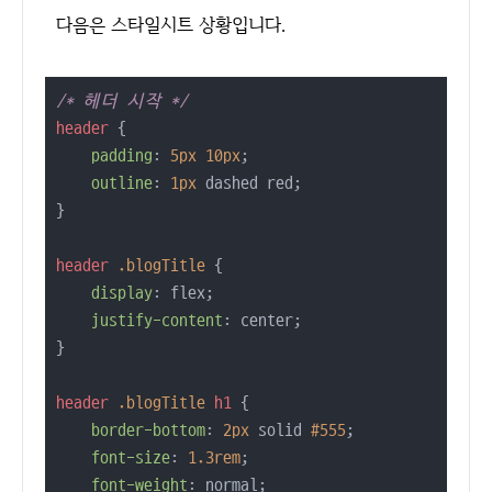
다음은 스타일시트 상황입니다.
/* 헤더 시작 */
header
 {

padding
: 
5px
10px
;

outline
: 
1px
 dashed red;

}

header
.blogTitle
 {

display
: flex;

justify-content
: center;

}

header
.blogTitle
h1
 {

border-bottom
: 
2px
 solid 
#555
;

font-size
: 
1.3rem
;

font-weight
: normal;
