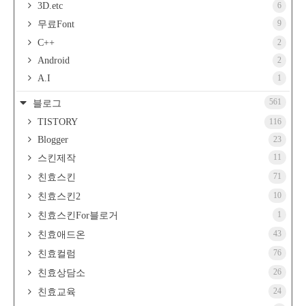
3D.etc
6
9
무료Font
C++
2
Android
2
A.I
1
561
블로그
TISTORY
116
Blogger
23
11
스킨제작
71
친효스킨
10
친효스킨2
1
친효스킨For블로거
43
친효애드온
76
친효컬럼
26
친효상담소
24
친효교육