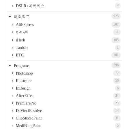
4
DSLR+미러리스
925
해외직구
AliExpress
507
11
아마존
iHerb
105
Taobao
1
ETC
301
596
Programs
Photoshop
72
Illustrator
50
InDesign
6
AfterEffect
34
PremierePro
23
DaVinciResolve
14
ClipStudioPaint
31
MediBangPaint
5