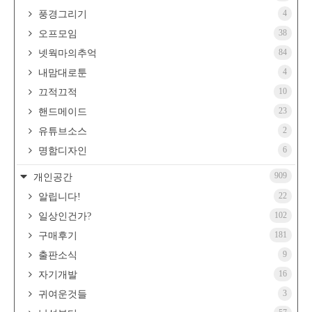
4
풍경그리기
38
오프모임
84
넷웍마의추억
4
내맘대로툰
10
끄적끄적
23
핸드메이드
2
유튜브소스
6
명함디자인
909
개인공간
22
알립니다!
102
일상인건가?
181
구매후기
9
출판소식
16
자기개발
3
귀여운것들