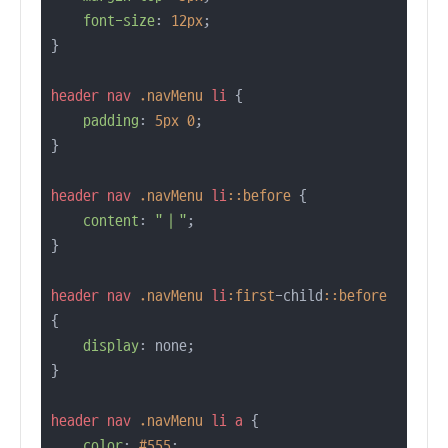
font-size
: 
12px
;

}

header
nav
.navMenu
li
 {

padding
: 
5px
0
;

}

header
nav
.navMenu
li
::before
 {

content
: 
"｜"
;

}

header
nav
.navMenu
li
:first
-child
::before
{

display
: none;

}

header
nav
.navMenu
li
a
 {

color
: 
#555
;
