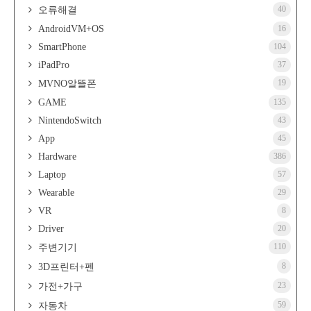
40
오류해결
AndroidVM+OS
16
SmartPhone
104
iPadPro
37
19
MVNO알뜰폰
GAME
135
NintendoSwitch
43
App
45
Hardware
386
Laptop
57
Wearable
29
VR
8
Driver
20
110
주변기기
8
3D프린터+펜
23
가전+가구
59
자동차