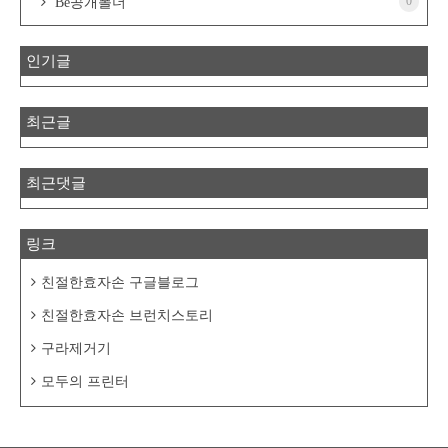
0
Be공개폴더
인기글
최근글
최근댓글
링크
친절한효자손 구글블로그
친절한효자손 브런치스토리
구라제거기
모두의 프린터