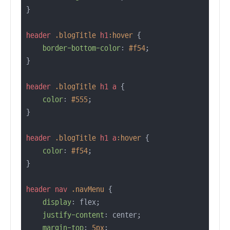
} 

header
.blogTitle
h1
:hover
 {

border-bottom-color
: 
#f54
;

}

header
.blogTitle
h1
a
 {

color
: 
#555
;

}

header
.blogTitle
h1
a
:hover
 {

color
: 
#f54
;

}

header
nav
.navMenu
 {

display
: flex;

justify-content
: center;

margin-top
: 
5px
;
