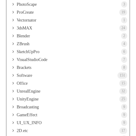
PhotoScape
3
ProCreate
19
Vectornator
1
3dsMAX
24
Blender
2
ZBrush
4
SketchUpPro
6
VisualStudioCode
7
Brackets
8
Software
151
Office
15
UnrealEngine
32
UnityEngine
25
Broadcasting
9
GameEffect
9
UI_UX_INFO
9
2D.etc
17