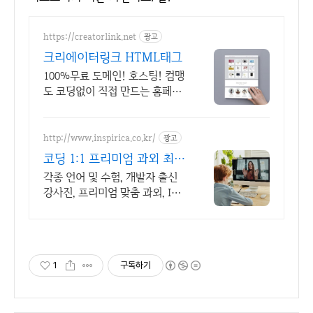
https://creatorlink.net
광고
크리에이터링크 HTML태그
100%무료 도메인! 호스팅! 컴맹
도 코딩없이 직접 만드는 홈페이
지. 셀프제작!
http://www.inspirica.co.kr/
광고
코딩 1:1 프리미엄 과외 최고
의 선생님들과 함께
각종 언어 및 수험, 개발자 출신
강사진, 프리미엄 맞춤 과외, INS
PIRICA
1
구독하기