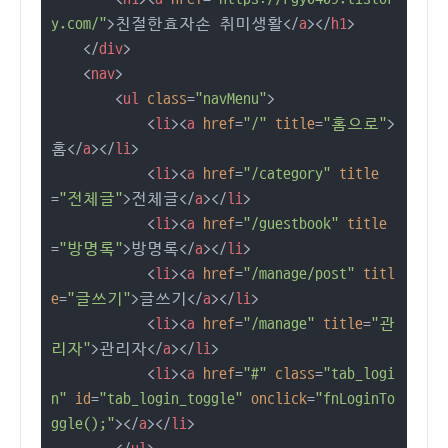
y.com/"
>
친절한효자손 취미생활
</
a
>
</
h1
>
</
div
>
<
nav
>
<
ul
class
=
"navMenu"
>
<
li
>
<
a
href
=
"/"
title
=
"홈으로"
>
홈
</
a
>
</
li
>
<
li
>
<
a
href
=
"/category"
title
=
"전체글"
>
전체글
</
a
>
</
li
>
<
li
>
<
a
href
=
"/guestbook"
title
=
"방명록"
>
방명록
</
a
>
</
li
>
<
li
>
<
a
href
=
"/manage/post"
titl
e
=
"글쓰기"
>
글쓰기
</
a
>
</
li
>
<
li
>
<
a
href
=
"/manage"
title
=
"관
리자"
>
관리자
</
a
>
</
li
>
<
li
>
<
a
href
=
"#"
class
=
"tab_logi
n"
id
=
"tab_login_toggle"
onclick
=
"fnLoginTo
ggle();"
>
</
a
>
</
li
>