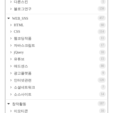
1
다른스킨
159
블로그연구
457
WEB_SNS
HTML
60
CSS
114
11
웹코딩작품
17
자바스크립트
jQuery
10
15
유튜브
80
애드센스
9
광고플랫폼
120
인터넷관련
7
소셜네트워크
14
소스사이트
187
창작활동
16
이모티콘