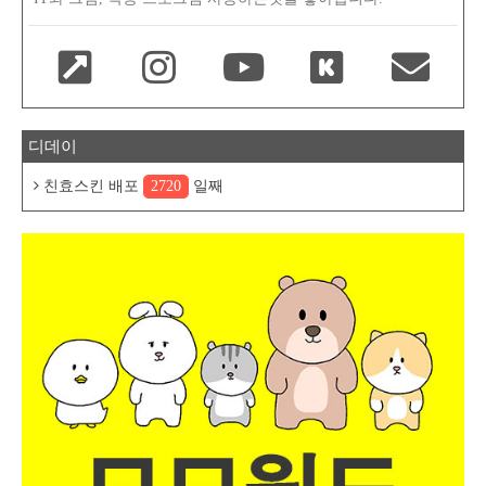
디데이
친효스킨 배포
2720
일째