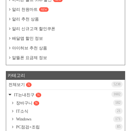
알리 천원마트
NEW
알리 추천 상품
알리 신규고객 할인쿠폰
배달앱 할인 정보
아이허브 추천 상품
알뜰폰 요금제 정보
카테고리
5238
전체보기
N
1602
IT는내친구
N
182
장바구니
N
21
IT소식
Windows
171
85
PC점검+조립