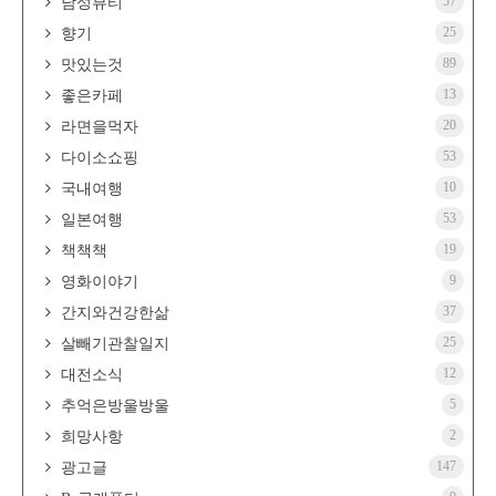
57
남성뷰티
25
향기
89
맛있는것
13
좋은카페
20
라면을먹자
53
다이소쇼핑
10
국내여행
53
일본여행
19
책책책
9
영화이야기
37
간지와건강한삶
25
살빼기관찰일지
12
대전소식
5
추억은방울방울
2
희망사항
147
광고글