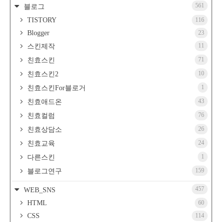
561
블로그
TISTORY
116
Blogger
23
11
스킨제작
71
친효스킨
10
친효스킨2
1
친효스킨For블로거
43
친효애드온
76
친효컬럼
26
친효상담소
24
친효교육
1
다른스킨
159
블로그연구
457
WEB_SNS
HTML
60
CSS
114