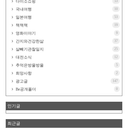
53
다이소쇼핑
10
국내여행
53
일본여행
19
책책책
9
영화이야기
37
간지와건강한삶
25
살빼기관찰일지
12
대전소식
5
추억은방울방울
2
희망사항
147
광고글
0
Be공개폴더
인기글
최근글