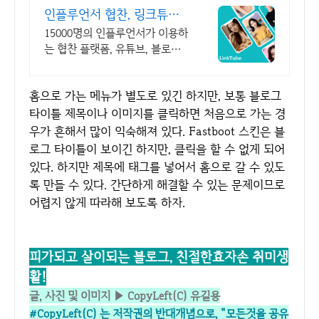
인플루언서 협찬, 링크튜브
진짜 인플루언서 협찬 플랫
15000명의 인플루언서가 이용하
폼
는 협찬 플랫폼, 유튜브, 블로그,
인스타그램 지금 바로 협찬을 등
록하고 인플루언서의 협찬 신청
홈으로 가는 메뉴가 별도로 있긴 하지만, 보통 블로그
을 받아보세요.
타이틀 제목이나 이미지를 클릭하면 처음으로 가는 경
우가 흔해서 많이 익숙해져 있다. Fastboot 스킨은 블
로그 타이틀이 보이긴 하지만, 클릭을 할 수 없게 되어
있다. 하지만 제목에 태그를 넣어서 홈으로 갈 수 있도
록 만들 수 있다. 간단하게 해결할 수 있는 문제이므로
어렵지 않게 따라해 보도록 하자.
피가되고 살이되는 블로그,
친절한효자손 취미생
활!
글, 사진 및 이미지 ▶ CopyLeft(C) 유길용
#CopyLeft(C) 는 저작권의 반대개념으로,
"모든것을 공유