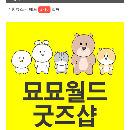
친효스킨 배포
2716
일째