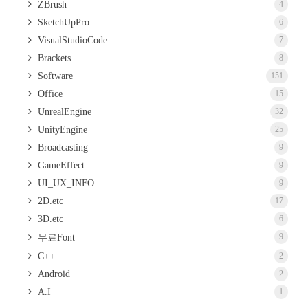
ZBrush
4
SketchUpPro
6
VisualStudioCode
7
Brackets
8
Software
151
Office
15
UnrealEngine
32
UnityEngine
25
Broadcasting
9
GameEffect
9
UI_UX_INFO
9
2D.etc
17
3D.etc
6
9
무료Font
C++
2
Android
2
A.I
1