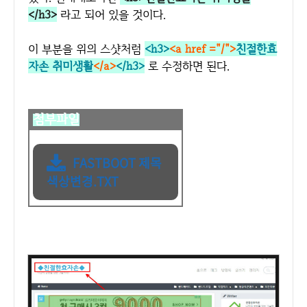
</h3>
라고 되어 있을 것이다.
이 부분을 위의 스샷처럼
<h3>
<a href ="
/
">
친절한효
자손 취미생활
</a>
</h3>
로 수정하면 된다.
첨부파일
FASTBOOT 제목
색상변경.TXT