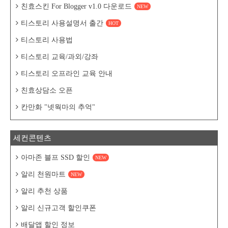
친효스킨 For Blogger v1.0 다운로드
NEW
티스토리 사용설명서 출간
HOT
티스토리 사용법
티스토리 교육/과외/강좌
티스토리 오프라인 교육 안내
친효상담소 오픈
칸만화 "넷웍마의 추억"
세컨콘텐츠
아마존 블프 SSD 할인
NEW
알리 천원마트
NEW
알리 추천 상품
알리 신규고객 할인쿠폰
배달앱 할인 정보