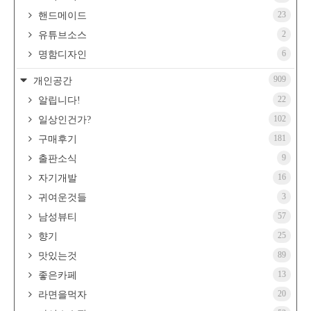
23
핸드메이드
2
유튜브소스
6
명함디자인
909
개인공간
22
알립니다!
102
일상인건가?
181
구매후기
9
출판소식
16
자기개발
3
귀여운것들
57
남성뷰티
25
향기
89
맛있는것
13
좋은카페
20
라면을먹자