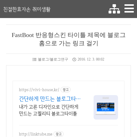
친절한효자손 취미생활
FastBoot 반응형스킨 타이틀 제목에 블로그
홈으로 가는 링크 걸기
블로그/블로그연구
2016. 12. 3. 00:02
https://vivi-house.kr/
광고
간단하게 만드는 블로그타이
틀
내가 고른 디자인으로 간단하게
만드는 고퀄리티 블로그타이틀
http://linktube.me
광고