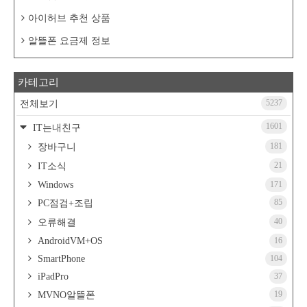
아이허브 추천 상품
알뜰폰 요금제 정보
카테고리
5237
전체보기
1601
IT는내친구
181
장바구니
21
IT소식
Windows
171
85
PC점검+조립
40
오류해결
AndroidVM+OS
16
SmartPhone
104
iPadPro
37
19
MVNO알뜰폰