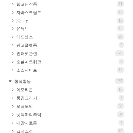
11
웹코딩작품
17
자바스크립트
jQuery
10
15
유튜브
80
애드센스
9
광고플랫폼
120
인터넷관련
7
소셜네트워크
14
소스사이트
187
창작활동
16
이모티콘
4
풍경그리기
38
오프모임
84
넷웍마의추억
4
내맘대로툰
10
끄적끄적