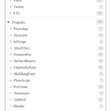
iHerb
105
Taobao
1
ETC
301
596
Programs
Photoshop
72
Illustrator
50
InDesign
6
AfterEffect
34
PremierePro
23
DaVinciResolve
14
ClipStudioPaint
31
MediBangPaint
5
PhotoScape
3
ProCreate
19
Vectornator
1
3dsMAX
24
Blender
2