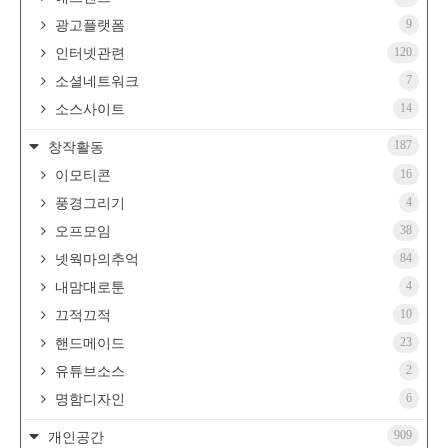
9
광고플랫폼
120
인터넷관련
7
소셜네트워크
14
소스사이트
187
창작활동
16
이모티콘
4
풍경그리기
38
오프모임
84
넷웍마의추억
4
내맘대로툰
10
끄적끄적
23
핸드메이드
2
유튜브소스
6
명함디자인
909
개인공간