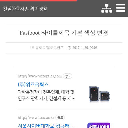
친절한효자손 취미생활
Fastboot 타이틀제목 기본 색상 변경
블로그/블로그연구
2017. 1. 30. 00:03
http://www.wizoptics.com
광고
(주)위즈옵틱스
광학측정장비 전문업체, 대학 및
연구소 광학기기, 간섭계 등 제품
안내.
http://www.iscu.ac.kr
광고
서울사이버대학교 컴퓨터공