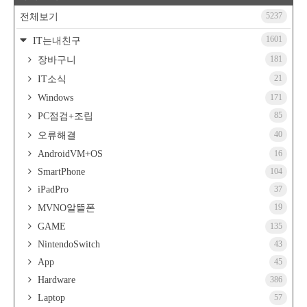
5237
전체보기
1601
IT는내친구
181
장바구니
21
IT소식
Windows
171
85
PC점검+조립
40
오류해결
AndroidVM+OS
16
SmartPhone
104
iPadPro
37
19
MVNO알뜰폰
GAME
135
NintendoSwitch
43
App
45
Hardware
386
Laptop
57