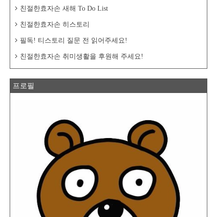
친절한효자손 새해 To Do List
친절한효자손 히스토리
필독! 티스토리 질문 전 읽어주세요!
친절한효자손 취미생활을 후원해 주세요!
프로필