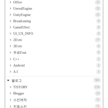
Office
15
UnrealEngine
32
UnityEngine
25
Broadcasting
9
GameEffect
9
UI_UX_INFO
9
2D.etc
17
3D.etc
6
9
무료Font
C++
2
Android
2
A.I
1
561
블로그
TISTORY
116
Blogger
23
11
스킨제작
71
친효스킨