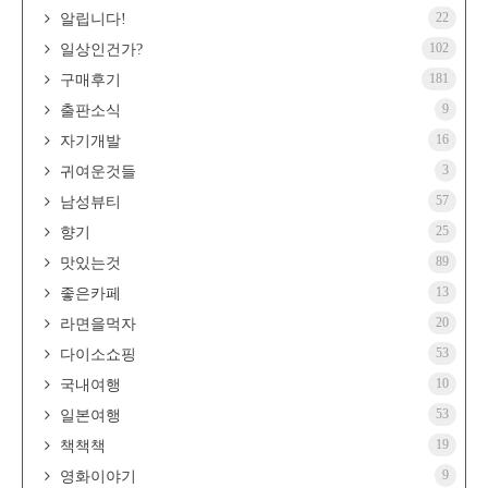
22
알립니다!
102
일상인건가?
181
구매후기
9
출판소식
16
자기개발
3
귀여운것들
57
남성뷰티
25
향기
89
맛있는것
13
좋은카페
20
라면을먹자
53
다이소쇼핑
10
국내여행
53
일본여행
19
책책책
9
영화이야기