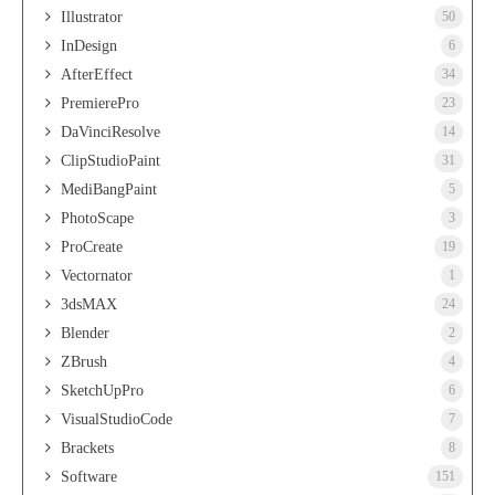
Illustrator
50
InDesign
6
AfterEffect
34
PremierePro
23
DaVinciResolve
14
ClipStudioPaint
31
MediBangPaint
5
PhotoScape
3
ProCreate
19
Vectornator
1
3dsMAX
24
Blender
2
ZBrush
4
SketchUpPro
6
VisualStudioCode
7
Brackets
8
Software
151