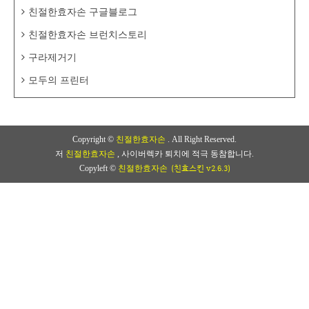
친절한효자손 구글블로그
친절한효자손 브런치스토리
구라제거기
모두의 프린터
Copyright ©
친절한효자손
. All Right Reserved.
저
친절한효자손
, 사이버렉카 퇴치에 적극 동참합니다.
(친효스킨 v2.6.3)
Copyleft ©
친절한효자손