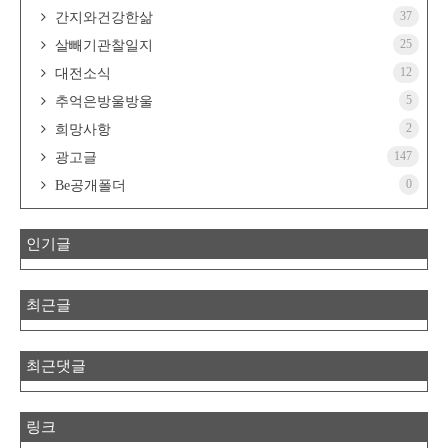
37
간지와건강한삶
25
살빼기관찰일지
12
대전소식
5
추억은방울방울
2
희망사항
147
광고글
0
Be공개폴더
인기글
최근글
최근댓글
링크