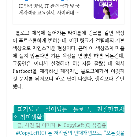
학과 2026 가을학기 신편입
IT인력 양성, IT 관련 국가 및 국
생
제자격증 교육실시, 사이버대 신
입생 수 1위 장학금 지급 1위, 학
사 석사 박사 온라인복수학위까
블로그 제목에 들어가는 타이틀에 링크를 걸면 색상
지
이 푸르스름하게 변하는데, 이건 링크가 걸릴때의 기본
색상으로 자연스러운 현상이다. 근데 이 색상조차 마음
에 들지 않는다면 기본 색상을 변경만 하면 되는건데,
그동안은 어디서 설정해야 하는지를 몰랐는데 역시
Fastboot을 제작하신 제작자님 블로그에가서 이것저
것 문서를 뒤져보니 바로 답이 나왔다. 생각보다 간단
했다.
피가되고 살이되는 블로그, 친절한효자
손 취미생활!
글, 사진 및 이미지 ▶ CopyLeft(C) 유길용
#CopyLeft(C) 는 저작권의 반대개념으로, "모든것을