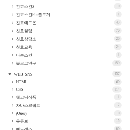
10
친효스킨2
1
친효스킨For블로거
43
친효애드온
76
친효컬럼
26
친효상담소
24
친효교육
1
다른스킨
159
블로그연구
457
WEB_SNS
HTML
60
CSS
114
11
웹코딩작품
17
자바스크립트
jQuery
10
15
유튜브
80
애드센스