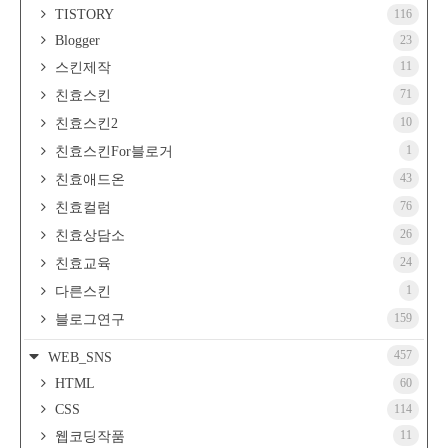
TISTORY
116
Blogger
23
11
스킨제작
71
친효스킨
10
친효스킨2
1
친효스킨For블로거
43
친효애드온
76
친효컬럼
26
친효상담소
24
친효교육
1
다른스킨
159
블로그연구
457
WEB_SNS
HTML
60
CSS
114
11
웹코딩작품