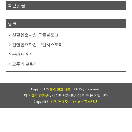
최근댓글
링크
친절한효자손 구글블로그
친절한효자손 브런치스토리
구라제거기
모두의 프린터
Copyright ©
친절한효자손
. All Right Reserved.
저
친절한효자손
, 사이버렉카 퇴치에 적극 동참합니다.
(친효스킨 v2.6.3)
Copyleft ©
친절한효자손