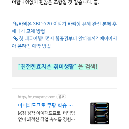
더할나위없이 괜찮은 조합일 것 같습니다. 끝.
바비온 SBC-720 이발기 바리깡 본체 완전 분해 후
배터리 교체 방법
첫 태국여행! 먼저 항공권부터 알아볼까? 에어아시
아 온라인 예약 방법
"친절한효자손 취미생활"
을 검색!
http://m.coupang.com
광고
아이패드프로 쿠팡 학습 업
무 취미 한 번에
M칩 장착 아이패드프로, 버벅임
없이 쾌적한 작업 속도를 경험하
세요.