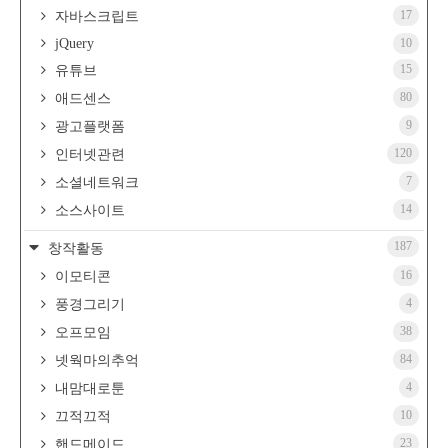
17
자바스크립트
jQuery
10
15
유튜브
80
애드센스
9
광고플랫폼
120
인터넷관련
7
소셜네트워크
14
소스사이트
187
창작활동
16
이모티콘
4
풍경그리기
38
오프모임
84
넷웍마의추억
4
내맘대로툰
10
끄적끄적
23
핸드메이드