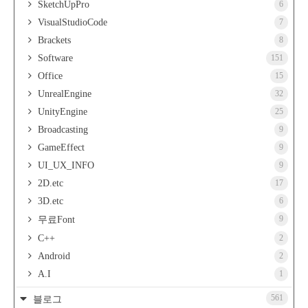
SketchUpPro
6
VisualStudioCode
7
Brackets
8
Software
151
Office
15
UnrealEngine
32
UnityEngine
25
Broadcasting
9
GameEffect
9
UI_UX_INFO
9
2D.etc
17
3D.etc
6
9
무료Font
C++
2
Android
2
A.I
1
561
블로그