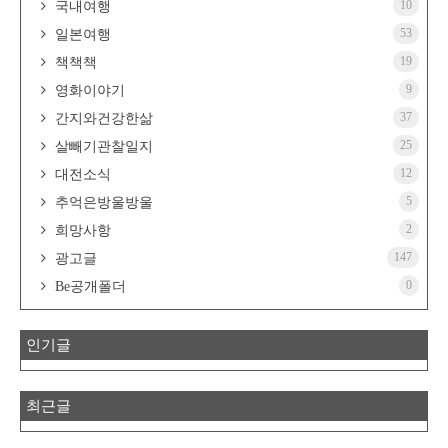
10
국내여행
53
일본여행
19
책책책
9
영화이야기
37
간지와건강한삶
25
살빼기관찰일지
12
대전소식
5
추억은방울방울
2
희망사항
147
광고글
0
Be공개폴더
인기글
최근글