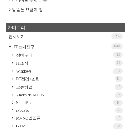
아이허브 추천 상품
알뜰폰 요금제 정보
카테고리
5237
전체보기
1601
IT는내친구
181
장바구니
21
IT소식
Windows
171
85
PC점검+조립
40
오류해결
AndroidVM+OS
16
SmartPhone
104
iPadPro
37
19
MVNO알뜰폰
GAME
135