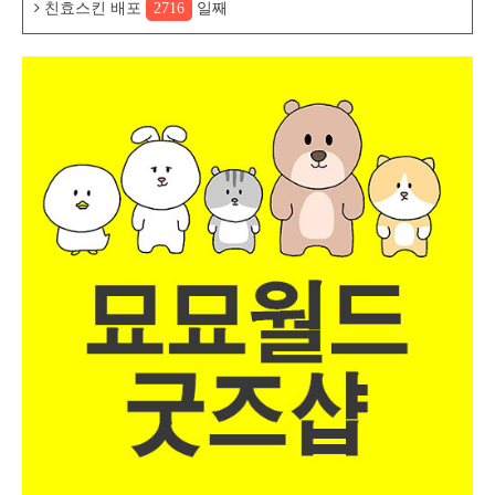
친효스킨 배포
2716
일째