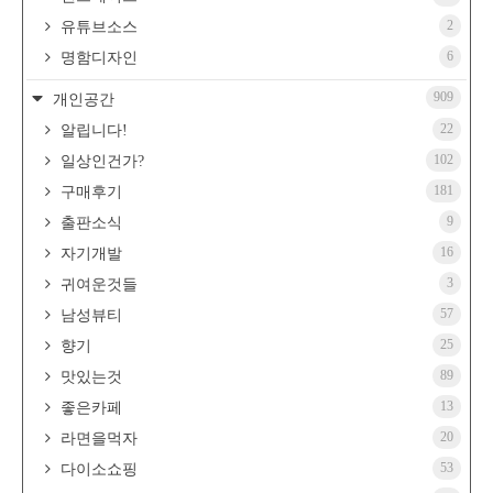
2
유튜브소스
6
명함디자인
909
개인공간
22
알립니다!
102
일상인건가?
181
구매후기
9
출판소식
16
자기개발
3
귀여운것들
57
남성뷰티
25
향기
89
맛있는것
13
좋은카페
20
라면을먹자
53
다이소쇼핑