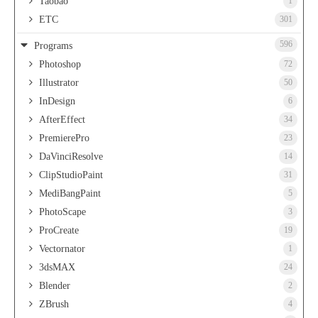
Taobao
1
ETC
301
596
Programs
Photoshop
72
Illustrator
50
InDesign
6
AfterEffect
34
PremierePro
23
DaVinciResolve
14
ClipStudioPaint
31
MediBangPaint
5
PhotoScape
3
ProCreate
19
Vectornator
1
3dsMAX
24
Blender
2
ZBrush
4