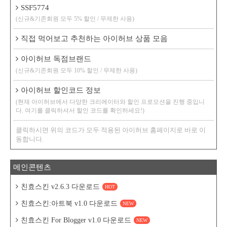
SSF5774
(신규&기존회원 모두 5% 할인 / 무제한 사용)
직접 먹어보고 추천하는 아이허브 상품 모음
아이허브 독점브랜드
(신규&기존회원 모두 10% 할인 / 무제한 사용)
아이허브 할인코드 정보
(현재 아이허브에서 다양한 크리에이터와 할인 프로모션을 진행 중입니
다. 여기를 클릭하셔서 할인 코드를 확인하세요!)
클릭하시면 위의 코드가 모두 적용된 아이허브 홈페이지로 바로 이
동합니다.
메인콘텐츠
친효스킨 v2.6.3 다운로드
HOT
친효스킨:아트북 v1.0 다운로드
NEW
친효스킨 For Blogger v1.0 다운로드
NEW