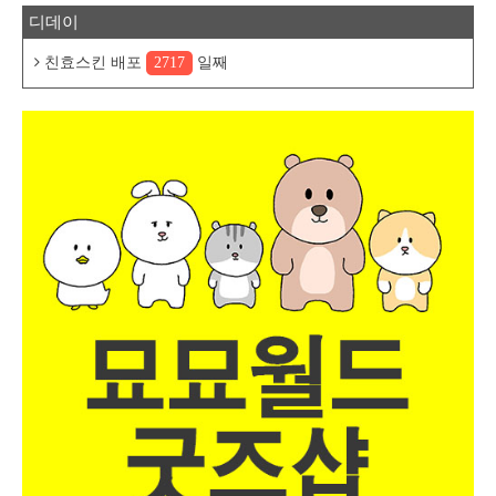
디데이
친효스킨 배포
2717
일째