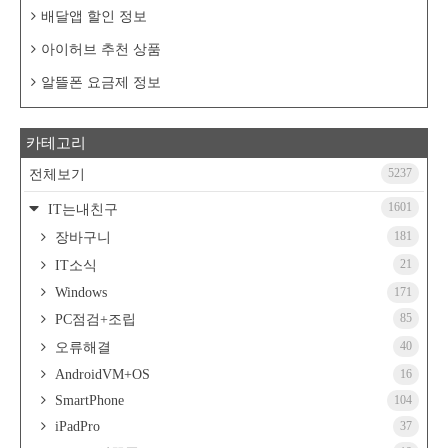
배달앱 할인 정보
아이허브 추천 상품
알뜰폰 요금제 정보
카테고리
5237
전체보기
1601
IT는내친구
181
장바구니
21
IT소식
Windows
171
85
PC점검+조립
40
오류해결
AndroidVM+OS
16
SmartPhone
104
iPadPro
37